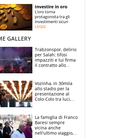
STORIE
Investire in oro
L’oro torna
SPECIALI
protagonista tra gli
investimenti sicuri
LEGGI
ESPERTI
ME GALLERY
CONTATTI
Trabzonspor, delirio
per Salah: tifosi
impazziti e lui firma
il contratto allo
stadio
Vozinha, in 30mila
allo stadio per la
presentazione al
Colo-Colo tra luci,
spettacolo, elicotteri
e paracadutisti
La famiglia di Franco
Baresi sempre
vicina anche
nell'ultimo viaggio,