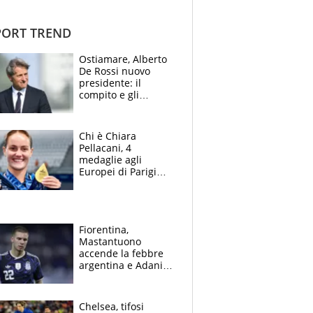
ORT TREND
Ostiamare, Alberto
De Rossi nuovo
presidente: il
compito e gli
obiettivi ricevuti dal
figlio Daniele
Chi è Chiara
Pellacani, 4
medaglie agli
Europei di Parigi
2026, papà
Giampaolo
giornalista, mamma
insegnante e il
Fiorentina,
fratello calciatore
Mastantuono
accende la febbre
argentina e Adani
impazzisce. Ma
Antognoni ‘rovina la
festa’ a Commisso
Chelsea, tifosi