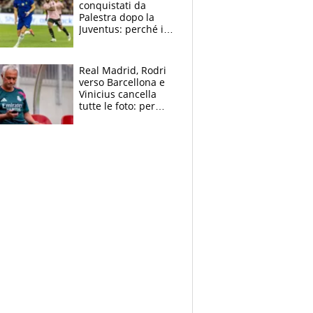
conquistati da
Palestra dopo la
Juventus: perché i
fan dei Blues sono
pazzi dell’azzurro
Real Madrid, Rodri
verso Barcellona e
Vinicius cancella
tutte le foto: per
Mourinho due grane
da risolvere