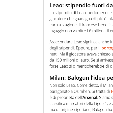
Leao: stipendio fuori d
Lo stipendio di Leao, perlomeno le s
giocatore che guadagna di più è inf
euro a stagione. Il francese benefici
ingaggio non va oltre i 6 milioni di 
Assecondare Leao significa anche in
degli stipendi. Eppure, per il
porto
netti. Ma il giocatore aveva chiesto
da 150 milioni di euro. Se si arrivas
forse Leao si dimenticherebbe di qu
Milan: Balogun l’idea pe
Non solo Leao. Come detto, il Mila
paragonato a Osimhen. Si tratta di
F
è di proprietà dell’
Arsenal
. Siamo s
classifica marcatori della Ligue 1, è
ma di origine nigeriane, Balogun ha 