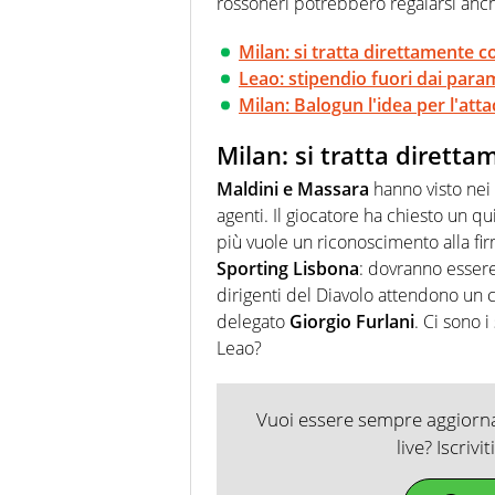
rossoneri potrebbero regalarsi anc
Milan: si tratta direttamente 
Leao: stipendio fuori dai para
Milan: Balogun l'idea per l'att
Milan: si tratta dirett
Maldini e Massara
hanno visto nei 
agenti. Il giocatore ha chiesto un qu
più vuole un riconoscimento alla firm
Sporting Lisbona
: dovranno esser
dirigenti del Diavolo attendono un
delegato
Giorgio Furlani
. Ci sono i
Leao?
Vuoi essere sempre aggiornat
live? Iscrivi