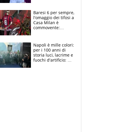
la moglie Maura, i
figli e i suoi cari
circondati
Baresi 6 per sempre,
dall'affetto dei tifosi
l'omaggio dei tifosi a
Casa Milan è
commovente:
maglie, bandiere,
sciarpe, lacrime e
bigliettini
Napoli è mille colori:
per i 100 anni di
storia luci, lacrime e
fuochi d'artificio: De
Laurentiis salta al
coro anti-Juve