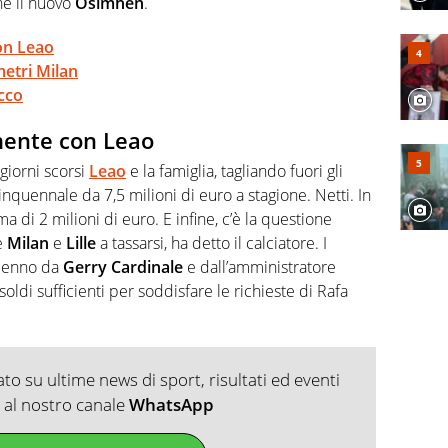
he il nuovo
Osimhen
.
con Leao
metri Milan
acco
amente con Leao
giorni scorsi
Leao
e la famiglia, tagliando fuori gli
inquennale da 7,5 milioni di euro a stagione. Netti. In
a di 2 milioni di euro. E infine, c’è la questione
e
Milan
e
Lille
a tassarsi, ha detto il calciatore. I
 cenno da
Gerry Cardinale
e dall’amministratore
 soldi sufficienti per soddisfare le richieste di Rafa
o su ultime news di sport, risultati ed eventi
ti al nostro canale
WhatsApp