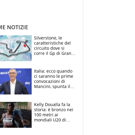
ME NOTIZIE
Silverstone, le
caratteristiche del
circuito dove si
corre il Gp di Gran
Bretagna del
Motomondiale
Italia: ecco quando
ci saranno le prime
convocazioni di
Mancini, spunta il
nome di Bergomi
Kelly Doualla fa la
storia: è bronzo nei
100 metri ai
mondiali U20 di
Eugene. "Ho
spazzato via l'ansia