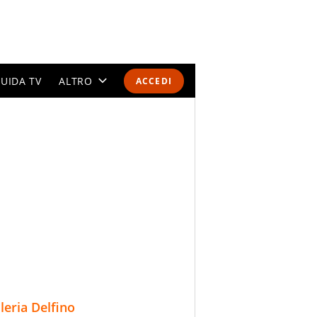
UIDA TV
ALTRO
ACCEDI
CALENDARI E CLASSIFICHE
ALTRI SPORT
MONDIALI 2026
OLIMPIADI
GOSSIP
LIFESTYLE
lleria Delfino