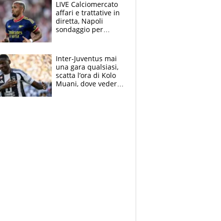
con una gran finale"
LIVE Calciomercato
affari e trattative in
diretta, Napoli
sondaggio per
Gabriel Jesus. Juve-
dilemma portiere, si
accende l'Atalanta
Inter-Juventus mai
una gara qualsiasi,
scatta l’ora di Kolo
Muani, dove vederla
in tv e le formazioni