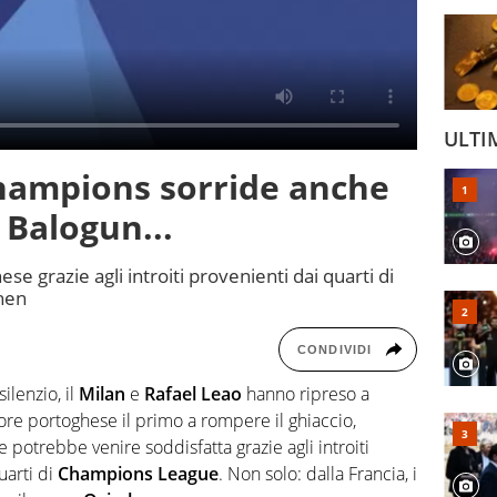
ULTI
Champions sorride anche
 Balogun...
ese grazie agli introiti provenienti dai quarti di
mhen
CONDIVIDI
ilenzio, il
Milan
e
Rafael Leao
hanno ripreso a
catore portoghese il primo a rompere il ghiaccio,
potrebbe venire soddisfatta grazie agli introiti
uarti di
Champions League
. Non solo: dalla Francia, i