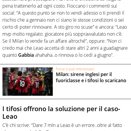
pena trattenerlo ad ogni costo. Fioccano i commenti sui
social: “A questo punto se non lo vendi adesso o ti prendi il
rischio che a gennaio non ci siano le stesse condizioni o sei
certo di poter rinnovare. A sto giro no scuse” e ancora: “Leao
mvp molto regalato: giocatore più soppravvalutato non c’è.
Se il Milan lo vende fa un affare altroché”, oppure: “Non ci
credo mai che Leao accetta di stare altri 2 anni a guadagnare
quanto
Gabbia
ahahaha..o rinnova o lo cedi a giugno”.
Forse ti può interessare
Milan: sirene inglesi per il
fuoriclasse e i tifosi lo scaricano
I tifosi offrono la soluzione per il caso-
Leao
C’è chi scrive: “Dare 7 mln a Leao è un errore..oltre al fatto