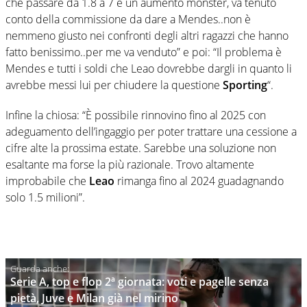
che passare da 1.8 a 7 e un aumento monster, va tenuto
conto della commissione da dare a Mendes..non è
nemmeno giusto nei confronti degli altri ragazzi che hanno
fatto benissimo..per me va venduto” e poi: “Il problema è
Mendes e tutti i soldi che Leao dovrebbe dargli in quanto li
avrebbe messi lui per chiudere la questione
Sporting
“.
Infine la chiosa: “È possibile rinnovino fino al 2025 con
adeguamento dell’ingaggio per poter trattare una cessione a
cifre alte la prossima estate. Sarebbe una soluzione non
esaltante ma forse la più razionale. Trovo altamente
improbabile che
Leao
rimanga fino al 2024 guadagnando
solo 1.5 milioni”.
Serie A, top e flop 2ª giornata: voti e pagelle senza
pietà, Juve e Milan già nel mirino