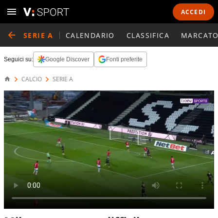
ACCEDI
SERIE A
CALENDARIO
CLASSIFICA
MARCATO
Seguici su:
Google Discover
Fonti preferite
CALCIO
SERIE A