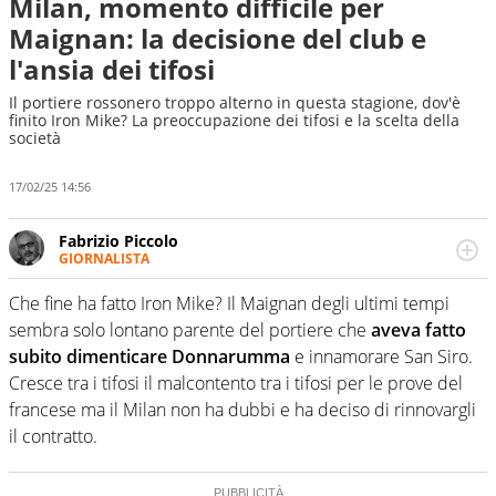
Milan, momento difficile per
Maignan: la decisione del club e
l'ansia dei tifosi
Il portiere rossonero troppo alterno in questa stagione, dov'è
finito Iron Mike? La preoccupazione dei tifosi e la scelta della
società
17/02/25 14:56
Fabrizio Piccolo
GIORNALISTA
Nella sua carriera ha seguito numerose manifestazioni
sportive e collaborato con agenzie e testate. Esperienza,
Che fine ha fatto Iron Mike? Il Maignan degli ultimi tempi
competenza, conoscenza e memoria storica. Si occupa
sembra solo lontano parente del portiere che
aveva fatto
prevalentemente di calcio
subito dimenticare Donnarumma
e innamorare San Siro.
Cresce tra i tifosi il malcontento tra i tifosi per le prove del
francese ma il Milan non ha dubbi e ha deciso di rinnovargli
il contratto.