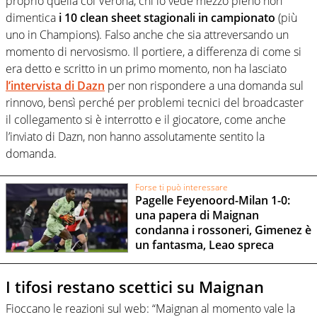
proprio quella col Verona, chi lo vede mezzo pieno non
dimentica
i 10 clean sheet stagionali in campionato
(più
uno in Champions). Falso anche che sia attreversando un
momento di nervosismo. Il portiere, a differenza di come si
era detto e scritto in un primo momento, non ha lasciato
l’intervista di Dazn
per non rispondere a una domanda sul
rinnovo, bensì perché per problemi tecnici del broadcaster
il collegamento si è interrotto e il giocatore, come anche
l’inviato di Dazn, non hanno assolutamente sentito la
domanda.
Forse ti può interessare
Pagelle Feyenoord-Milan 1-0:
una papera di Maignan
condanna i rossoneri, Gimenez è
un fantasma, Leao spreca
I tifosi restano scettici su Maignan
Fioccano le reazioni sul web: “Maignan al momento vale la