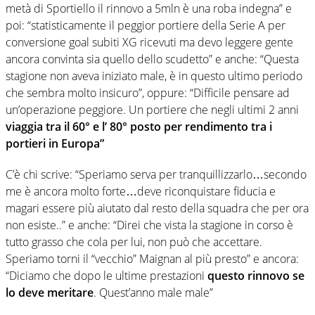
metà di Sportiello il rinnovo a 5mln è una roba indegna” e
poi: “statisticamente il peggior portiere della Serie A per
conversione goal subiti XG ricevuti ma devo leggere gente
ancora convinta sia quello dello scudetto” e anche: “Questa
stagione non aveva iniziato male, è in questo ultimo periodo
che sembra molto insicuro”, oppure: “Difficile pensare ad
un’operazione peggiore. Un portiere che negli ultimi 2 anni
viaggia tra il 60° e l’ 80° posto per rendimento tra i
portieri in Europa”
C’è chi scrive: “Speriamo serva per tranquillizzarlo…secondo
me è ancora molto forte…deve riconquistare fiducia e
magari essere più aiutato dal resto della squadra che per ora
non esiste..” e anche: “Direi che vista la stagione in corso è
tutto grasso che cola per lui, non può che accettare.
Speriamo torni il “vecchio” Maignan al più presto” e ancora:
“Diciamo che dopo le ultime prestazioni
questo rinnovo se
lo deve meritare
. Quest’anno male male”