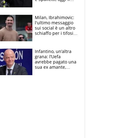
primo antipasto
Milan, Ibrahimovic:
l'ultimo messaggio
sui social è un altro
schiaffo per i tifosi
rossoneri
Infantino, un’altra
grana: l’Uefa
avrebbe pagato una
sua ex amante,
scoppia lo scandalo