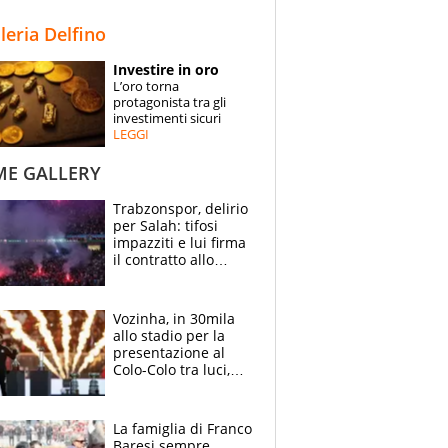
STORIE
lleria Delfino
SPECIALI
Investire in oro
L’oro torna
ESPERTI
protagonista tra gli
investimenti sicuri
LEGGI
CONTATTI
ME GALLERY
Trabzonspor, delirio
per Salah: tifosi
impazziti e lui firma
il contratto allo
stadio
Vozinha, in 30mila
allo stadio per la
presentazione al
Colo-Colo tra luci,
spettacolo, elicotteri
e paracadutisti
La famiglia di Franco
Baresi sempre