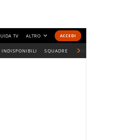
UIDA TV
ALTRO
ACCEDI
INDISPONIBILI
CALENDARI E CLASSIFICHE
SQUADRE
GIOCATORI SERIE A
ALTRI SPORT
MONDIALI 2026
OLIMPIADI
GOSSIP
LIFESTYLE