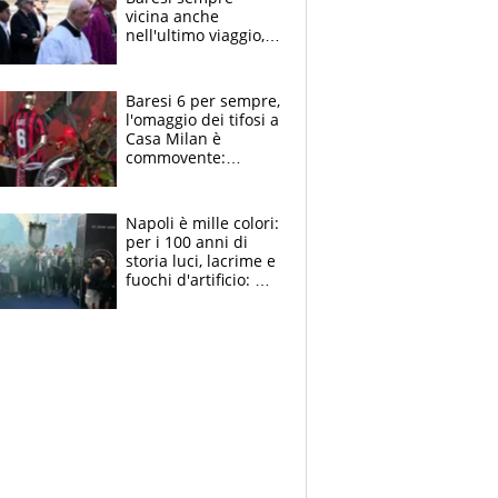
vicina anche
nell'ultimo viaggio,
la moglie Maura, i
figli e i suoi cari
circondati
Baresi 6 per sempre,
dall'affetto dei tifosi
l'omaggio dei tifosi a
Casa Milan è
commovente:
maglie, bandiere,
sciarpe, lacrime e
bigliettini
Napoli è mille colori:
per i 100 anni di
storia luci, lacrime e
fuochi d'artificio: De
Laurentiis salta al
coro anti-Juve