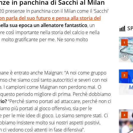
nze in panchina di Sacchi al Milan
220 presenze in panchina con il Milan come il ‘Sacchi’
on parla del suo futuro e pensa alla storia del
ella sua epoca un allenatore fantastico
, un
SP
e così importante nella storia del calcio e nella
e molto gratificante per me. Ne sono molto
imane è entrato anche Maignan: “A noi come gruppo
enso che siamo così tanto autocritici e severi con noi
lio. I campioni come Maignan non perdono mai. O
da questo periodo migliore di prima. Perchè dobbiamo
rio?
“Perché siamo portati ad attaccare, perché non ci
amo più portati al gioco offensivo, sia per le
he per le mie idee di gioco. Lo siamo sempre stati. Ci
iamo insistere molto sui nostri aspetti positivi,
ci vedono così attenti in fase difensiva”.