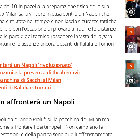
rviste ai grandi protagonisti
a da ’10’ in pagella la preparazione fisica della sua
o Milan sarà vincere in casa contro un Napoli che
che è mutato nel tempo e non lascia sicurezze tattiche
ons e con l’occasione di provare a ridurre le distanze
 le parole del tecnico rossonero in vista della gara
fortuni e le assenze ancora pesanti di Kalulu e Tomori
onterà un Napoli 'rivoluzionato'
anzoni e la presenza di Ibrahimovic
panchina di Sacchi al Milan
nti di Kalulu e Tomori
an affronterà un Napoli
oli da quando Pioli è sulla panchina del Milan ma il
come affrontare i partenopei: “Non cambiano le
restazioni e della partita sono quelli offensivamente.