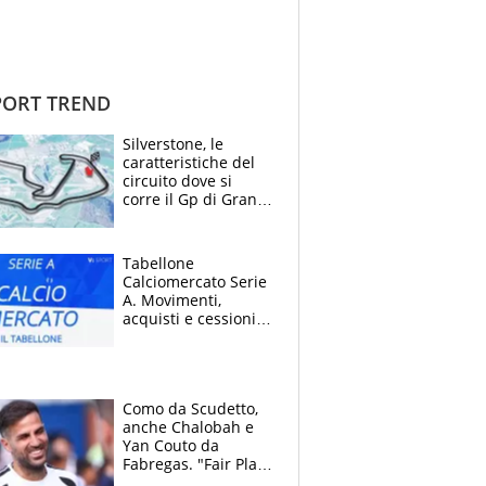
ORT TREND
Silverstone, le
caratteristiche del
circuito dove si
corre il Gp di Gran
Bretagna del
Motomondiale
Tabellone
Calciomercato Serie
A. Movimenti,
acquisti e cessioni:
estate 2026-27
Como da Scudetto,
anche Chalobah e
Yan Couto da
Fabregas. "Fair Play
Finanziario?