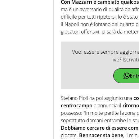
Con Mazzarri è cambiato qualcos
ma è un avversario di qualità da aff
difficile per tutti ripetersi, lo è s
il Napoli non è lontano dal quarto 
giocatori offensivi: ci sarà da mette
Vuoi essere sempre aggiornat
live? Iscrivi
Ent
Stefano Pioli ha poi aggiunto una
co
centrocampo
e annuncia il
ritorn
possesso: “In molte partite la zona
soprattutto domani entrambe le squa
Dobbiamo cercare di essere comp
giocate.
Bennacer sta bene
, il mi