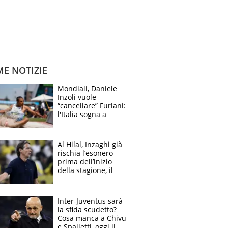
ME NOTIZIE
Mondiali, Daniele
Inzoli vuole
“cancellare” Furlani:
l'Italia sogna a
Eugene. Castellani
da record, Succo in
finale
Al Hilal, Inzaghi già
rischia l’esonero
prima dell’inizio
della stagione, il
retroscena
Inter-Juventus sarà
la sfida scudetto?
Cosa manca a Chivu
e Spalletti, oggi il