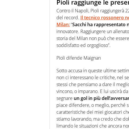
Pioli raggiunge le prese
Contro il Napoli, Pioli raggiungerà 
del record.
Il tecnico rossonero n
Milan:
“
Sacchi ha rappresentato n
innovatore. Raggiungere un allenator
storia del Milan non può che esser
soddisfatto ed orgoglioso”.
Pioli difende Maignan
Sotto accusa in queste ultime sett
non ci interessano le critiche, nel s
stessi che pensiamo a dare il meg
vincono, o imparano. E lui uscirà 
segnare
un gol in più dell’avversa
piace difendere, o meglio, perché si
caratteristiche dei miei giocatori c
stiamo lavorando, ma credo che dobb
limando le situazioni che ancora non 