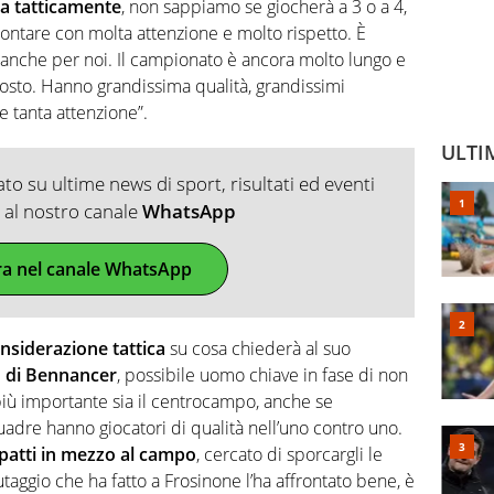
a tatticamente
, non sappiamo se giocherà a 3 o a 4,
rontare con molta attenzione e molto rispetto. È
tato anche per noi. Il campionato è ancora molto lungo e
posto. Hanno grandissima qualità, grandissimi
re tanta attenzione”.
ULTI
o su ultime news di sport, risultati ed eventi
ti al nostro canale
WhatsApp
ra nel canale WhatsApp
nsiderazione tattica
su cosa chiederà al suo
o di Bennancer
, possibile uomo chiave in fase di non
 più importante sia il centrocampo, anche se
dre hanno giocatori di qualità nell’uno contro uno.
atti in mezzo al campo
, cercato di sporcargli le
nutaggio che ha fatto a Frosinone l’ha affrontato bene, è