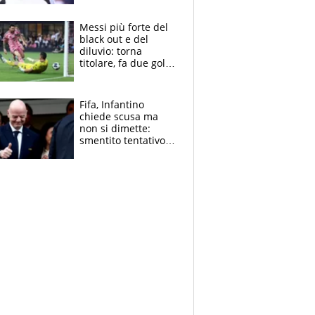
Pagheremo la
multa"
Messi più forte del
black out e del
diluvio: torna
titolare, fa due gol e
un assist e trascina
l'Inter Miami, altro
che ritiro
Fifa, Infantino
chiede scusa ma
non si dimette:
smentito tentativo di
corruzione al
Marocco