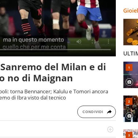
Gioie
ULTI
il Sanremo del Milan e di
to no di Maignan
Napoli: torna Bennancer; Kalulu e Tomori ancora
emo di Ibra visto dal tecnico
CONDIVIDI
port in tutte le sfaccettature. Tocca l'apice quando ha