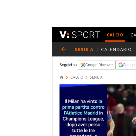
CALCIO
C
SERIE A
CALENDARIO
Seguici su:
Google Discover
Fonti pr
CALCIO
SERIE A