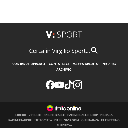
Cerca in Virgilio Sport...
CONTENUTI SPECIALI
CONTATTACI
MAPPA DEL SITO
FEED RSS
ARCHIVIO
LIBERO
VIRGILIO
PAGINEGIALLE
PAGINEGIALLE SHOP
PGCASA
PAGINEBIANCHE
TUTTOCITTÀ
DILEI
SIVIAGGIA
QUIFINANZA
BUONISSIMO
SUPEREVA