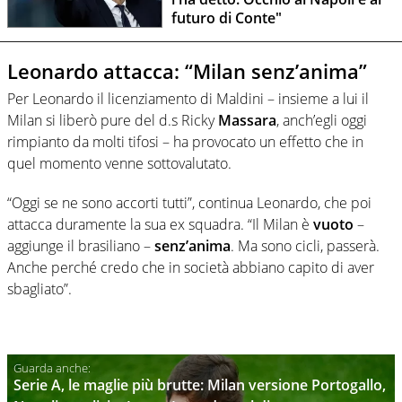
futuro di Conte"
Leonardo attacca: “Milan senz’anima”
Per Leonardo il licenziamento di Maldini – insieme a lui il
Milan si liberò pure del d.s Ricky
Massara
, anch’egli oggi
rimpianto da molti tifosi – ha provocato un effetto che in
quel momento venne sottovalutato.
“Oggi se ne sono accorti tutti”, continua Leonardo, che poi
attacca duramente la sua ex squadra. “Il Milan è
vuoto
–
aggiunge il brasiliano –
senz’anima
. Ma sono cicli, passerà.
Anche perché credo che in società abbiano capito di aver
sbagliato”.
Serie A, le maglie più brutte: Milan versione Portogallo,