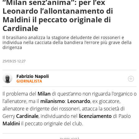
“Milan senz’anima”: per l’ex
Leonardo l’allontanamento di
Maldini il peccato originale di
Cardinale
Il brasiliano analizza la stagione deludente dei rossoneri e
individua nella cacciata della bandiera l’errore più grave della
dirigenza
25/03/25 12:27
Fabrizio Napoli
GIORNALISTA
Giornalista professionista, per Virgilio Sport segue anche
il calcio ma è con la pallanuoto che esalta competenze e
Il problema del
Milan
di quest’anno non riguarda l’organico o
passioni. Cura la comunicazione di HaBaWaBa, il più
l’allenatore, ma il
milanismo
:
Leonardo
, ex giocatore,
grande festival di waterpolo per bambini al mondo
allenatore e dirigente dei rossoneri, attacca la società di
Gerry
Cardinale
, individuando nel
licenziamento
di Paolo
Maldini
il peccato originale del club.