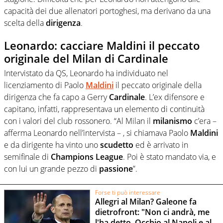
capacità dei due allenatori portoghesi, ma derivano da una
scelta della
dirigenza
.
Leonardo: cacciare Maldini il peccato
originale del Milan di Cardinale
Intervistato da QS, Leonardo ha individuato nel
licenziamento di Paolo
Maldini
il peccato originale della
dirigenza che fa capo a Gerry
Cardinale
. L’ex difensore e
capitano, infatti, rappresentava un elemento di continuità
con i valori del club rossonero. “Al Milan il
milanismo
c’era –
afferma Leonardo nell’intervista – , si chiamava Paolo
Maldini
e da dirigente ha vinto uno
scudetto
ed è arrivato in
semifinale di
Champions League
. Poi è stato mandato via, e
con lui un grande pezzo di
passione
”.
Forse ti può interessare
Allegri al Milan? Galeone fa
dietrofront: "Non ci andrà, me
l'ha detto. Occhio al Napoli e al