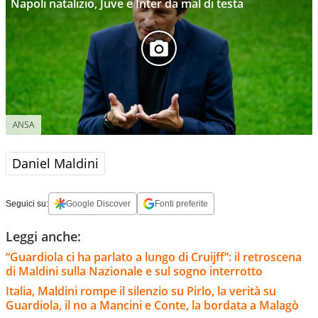
Napoli natalizio, Juve e Inter da mal di testa
ANSA
Daniel Maldini
Seguici su:
Google Discover
Fonti preferite
Leggi anche:
“Guardiola ci ha parlato a lungo di Cruijff”: il retroscena
di Maldini sulla Nazionale e sul sogno interrotto
Italia, Maldini rompe il silenzio su Pirlo, la verità su
Guardiola, il no a Mancini e Conte, la bordata a Malagò