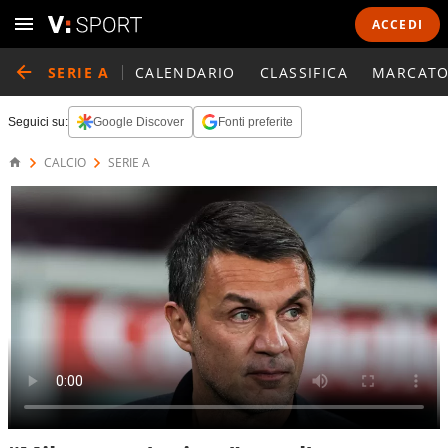
ACCEDI
SERIE A
CALENDARIO
CLASSIFICA
MARCATO
Seguici su:
Google Discover
Fonti preferite
CALCIO
SERIE A