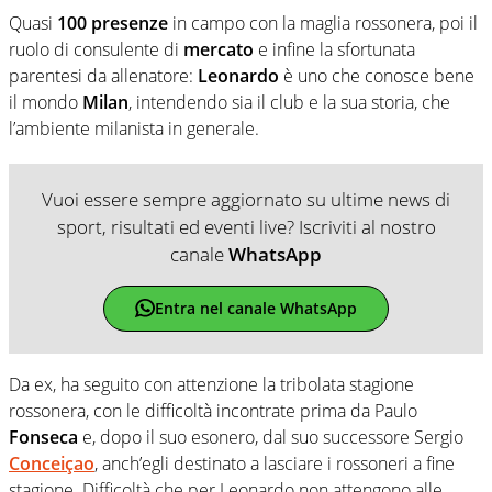
Quasi
100
presenze
in campo con la maglia rossonera, poi il
ruolo di consulente di
mercato
e infine la sfortunata
parentesi da allenatore:
Leonardo
è uno che conosce bene
il mondo
Milan
, intendendo sia il club e la sua storia, che
l’ambiente milanista in generale.
Vuoi essere sempre aggiornato su ultime news di
sport, risultati ed eventi live? Iscriviti al nostro
canale
WhatsApp
Entra nel canale WhatsApp
Da ex, ha seguito con attenzione la tribolata stagione
rossonera, con le difficoltà incontrate prima da Paulo
Fonseca
e, dopo il suo esonero, dal suo successore Sergio
Conceiçao
, anch’egli destinato a lasciare i rossoneri a fine
stagione. Difficoltà che per Leonardo non attengono alle