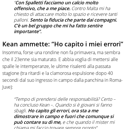
“
Con Spalletti facciamo un calcio molto
offensivo, che a me piace.
Contro Malta mi ha
chiesto di attaccare molto lo spazio e ricevere tanti
palloni.
Sento la fiducia che parte dai compagni.
C’è un bel gruppo che mi ha fatto sentire
importante”.
Kean ammette: “Ho capito i miei errori”
Insomma, forse una rondine non fa primavera, ma sembra
che il 23enne sia maturato. E abbia voglia di mettersi alle
spalle le intemperanze, le ultime risalenti alla passata
stagione (tra ritardi e la clamorosa espulsione dopo 40
secondi dal suo ingresso in campo dalla panchina in Roma-
Juve):
“Tempo di prendersi delle responsabilità? Certo
–
ha concluso Kean –
. Quando si è giovani si fanno
sbagli.
Ho capito gli errori, ora sta a me
dimostrare in campo e fuori che comunque si
può contare su di me,
e che quando il mister mi
chiama mi faccio trovare sempre pronto”.