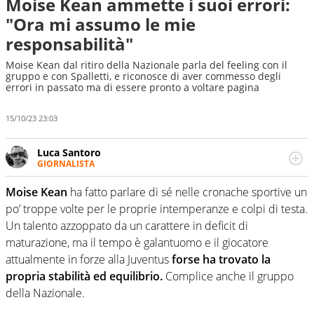
Moise Kean ammette i suoi errori:
"Ora mi assumo le mie
responsabilità"
Moise Kean dal ritiro della Nazionale parla del feeling con il
gruppo e con Spalletti, e riconosce di aver commesso degli
errori in passato ma di essere pronto a voltare pagina
15/10/23 23:03
Luca Santoro
GIORNALISTA
Esperto di Motorsport ma, più in generale, appassionato
di tutto ciò che sia Sport, anche senza il Motor. Dà il
Moise Kean
ha fatto parlare di sé nelle cronache sportive un
meglio di sé quando la strada fa largo alle due o alle
po’ troppe volte per le proprie intemperanze e colpi di testa.
quattro ruote
Un talento azzoppato da un carattere in deficit di
maturazione, ma il tempo è galantuomo e il giocatore
attualmente in forze alla Juventus
forse ha trovato la
propria stabilità ed equilibrio.
Complice anche il gruppo
della Nazionale.