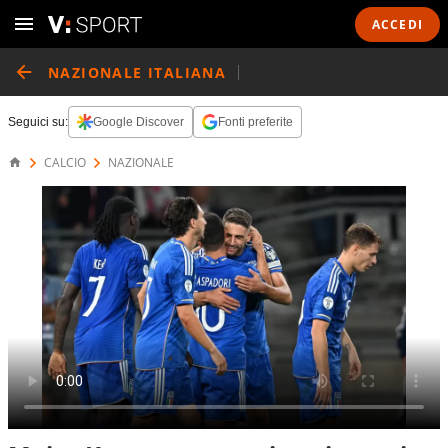
ACCEDI
NAZIONALE ITALIANA
Seguici su:
Google Discover
Fonti preferite
CALCIO
NAZIONALE