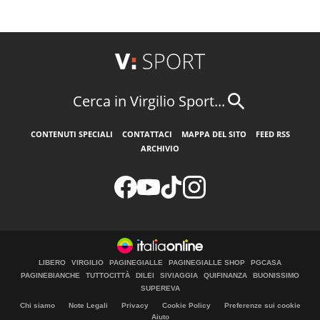
Cerca in Virgilio Sport...
CONTENUTI SPECIALI
CONTATTACI
MAPPA DEL SITO
FEED RSS
ARCHIVIO
LIBERO
VIRGILIO
PAGINEGIALLE
PAGINEGIALLE SHOP
PGCASA
PAGINEBIANCHE
TUTTOCITTÀ
DILEI
SIVIAGGIA
QUIFINANZA
BUONISSIMO
SUPEREVA
Chi siamo
Note Legali
Privacy
Cookie Policy
Preferenze sui cookie
Aiuto