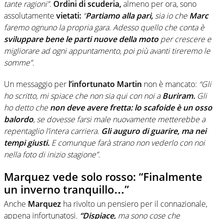
tante ragioni”.
Ordini di scuderia,
almeno per ora, sono
assolutamente
vietati:
“
Partiamo alla pari,
sia io che
Marc
faremo ognuno la propria gara. Adesso quello che conta è
sviluppare bene le parti nuove della moto
per crescere e
migliorare ad ogni appuntamento, poi più avanti tireremo le
somme”.
Un messaggio per
l’infortunato Martin
non è mancato:
“Gli
ho scritto, mi spiace che non sia qui con noi a
Buriram.
Gli
ho detto che
non deve avere fretta: lo scafoide è un osso
balordo
, se dovesse farsi male nuovamente metterebbe a
repentaglio l’intera carriera.
Gli auguro di guarire, ma nei
tempi giusti.
E comunque farà strano non vederlo con noi
nella foto di inizio stagione”.
Marquez vede solo rosso: “Finalmente
un inverno tranquillo…”
Anche
Marquez
ha rivolto un pensiero per il connazionale,
appena infortunatosi.
“Dispiace,
ma sono cose che