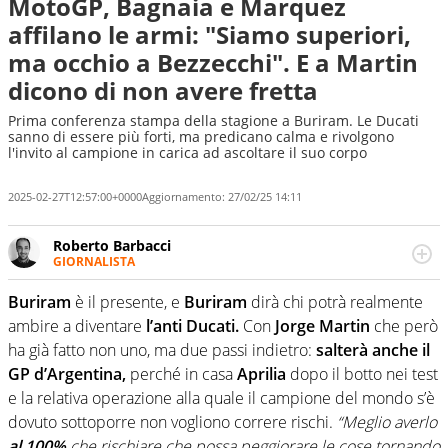
MotoGP, Bagnaia e Marquez
affilano le armi: "Siamo superiori,
ma occhio a Bezzecchi". E a Martin
dicono di non avere fretta
Prima conferenza stampa della stagione a Buriram. Le Ducati
sanno di essere più forti, ma predicano calma e rivolgono
l'invito al campione in carica ad ascoltare il suo corpo
2025-02-27T12:57:00+0000
Aggiornamento:
27/02/25 14:11
Roberto Barbacci
GIORNALISTA
Giornalista (pubblicista) sportivo a tutto campo, è il
tuttologo di Virgilio Sport. Provate a chiedergli di boxe, di
Buriram
è il presente, e
Buriram
dirà chi potrà realmente
scherma, di volley o di curling: ve ne farà innamorare
ambire a diventare
l’anti Ducati.
Con
Jorge Martin
che però
ha già fatto non uno, ma due passi indietro:
salterà anche il
GP d’Argentina,
perché in casa
Aprilia
dopo il botto nei test
e la relativa operazione alla quale il campione del mondo s’è
dovuto sottoporre non vogliono correre rischi.
“Meglio averlo
al 100%
che rischiare che possa peggiorare le cose tornando