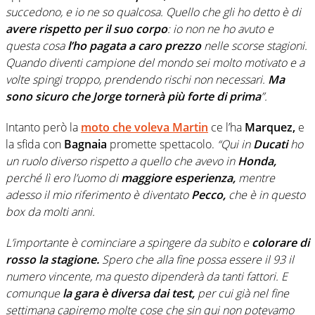
succedono, e io ne so qualcosa. Quello che gli ho detto è di
avere rispetto per il suo corpo
: io non ne ho avuto e
questa cosa
l’ho pagata a caro prezzo
nelle scorse stagioni.
Quando diventi campione del mondo sei molto motivato e a
volte spingi troppo, prendendo rischi non necessari.
Ma
sono sicuro che Jorge tornerà più forte di prima
”.
Intanto però la
moto che voleva
Martin
ce l’ha
Marquez,
e
la sfida con
Bagnaia
promette spettacolo.
“Qui in
Ducati
ho
un ruolo diverso rispetto a quello che avevo in
Honda,
perché lì ero l’uomo di
maggiore esperienza,
mentre
adesso il mio riferimento è diventato
Pecco,
che è in questo
box da molti anni.
L’importante è cominciare a spingere da subito e
colorare di
rosso la stagione.
Spero che alla fine possa essere il 93 il
numero vincente, ma questo dipenderà da tanti fattori. E
comunque
la gara è diversa dai test,
per cui già nel fine
settimana capiremo molte cose che sin qui non potevamo