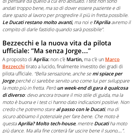
di pensare da quello a cui ero abituato. I test non sono
andati troppo bene, ma so di dover essere paziente e di
dare spazio al lavoro per progredire il più in fretta possibile.
Le Ducati restano molto avanti,
ma noi e
l’Aprilia
avremo il
compito di darle fastidio quando sarà possibile”.
Bezzecchi e la nuova vita da pilota
ufficiale: “Ma senza Jorge…”
A proposito di
Aprilia:
non c’è
Martin,
ma c’è un
Marco
Bezzecchi
tirato a lucido, finalmente investito dei gradi di
pilota ufficiale.
“Bella sensazione, anche se
mi spiace per
Jorge
perché ci sarebbe servito uno come lui per sviluppare
la moto più in fretta. Però
un week-end di gara è qualcosa
di diverso
: devo ancora trovare il mio stile di guida, ma la
moto è buona e i test ci hanno dato indicazioni positive. Non
credo che potremo stare
al passo con le Ducati
, ma di
sicuro abbiamo il potenziale per fare bene. Che moto è
questa
Aprilia?
Molto tech-house
, mentre
Ducati
ha moto
più dance. Ma alla fine conterà far uscire bene il suono…”
.