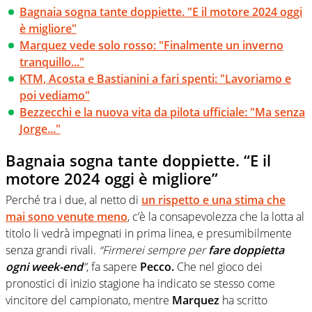
Bagnaia sogna tante doppiette. "E il motore 2024 oggi
è migliore"
Marquez vede solo rosso: "Finalmente un inverno
tranquillo..."
KTM, Acosta e Bastianini a fari spenti: "Lavoriamo e
poi vediamo"
Bezzecchi e la nuova vita da pilota ufficiale: "Ma senza
Jorge..."
Bagnaia sogna tante doppiette. “E il
motore 2024 oggi è migliore”
Perché tra i due, al netto di
un rispetto e una stima che
mai sono venute meno
, c’è la consapevolezza che la lotta al
titolo li vedrà impegnati in prima linea, e presumibilmente
senza grandi rivali.
“Firmerei sempre per
fare doppietta
ogni week-end
”
, fa sapere
Pecco.
Che nel gioco dei
pronostici di inizio stagione ha indicato se stesso come
vincitore del campionato, mentre
Marquez
ha scritto