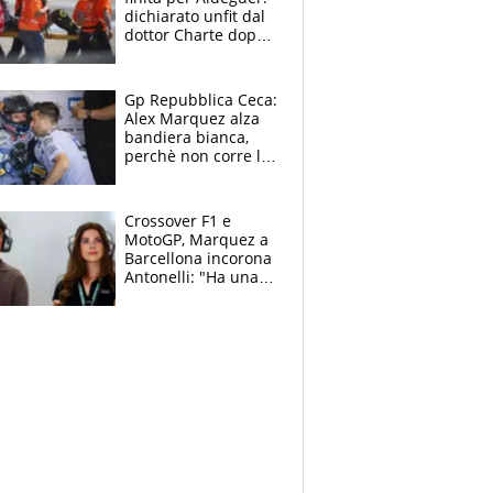
dichiarato unfit dal
dottor Charte dopo
la brutta caduta di
venerdì
Gp Repubblica Ceca:
Alex Marquez alza
bandiera bianca,
perchè non corre la
Sprint e la gara di
Brno
Crossover F1 e
MotoGP, Marquez a
Barcellona incorona
Antonelli: "Ha una
grinta diversa"