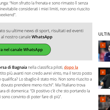
unga: “Non sfrutto la frenata e sono rimasto lì senza
nevitabile considerati i miei limiti, non sono riuscito
 weekend”.
o su ultime news di sport, risultati ed eventi
ULTI
ti al nostro canale
WhatsApp
ra nel canale WhatsApp
orsa di Bagnaia
nella classifica piloti,
dopo la
tito più avanti non credo avrei vinto, ma il terzo posto
 qualifica? Lo sbaglio è stato mio. Non sono riuscito a
 dovuto prendere meno rischi”. Ma l’italiano trova
a gara di domenica: “Di positivo c’è che sto portando la
 sono convinto di poter fare di più”.