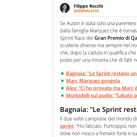
Filippo Rocchi
GIORNALISTA
Cresciuto tra una staccata di A
calcio ha la meglio. Ha seguit
Se Austin è stata solo una parentesi 
nuove storie e raccontarle.
dalla famiglia Marquez che è tornat
Sprint Race del
Gran Premio di Qa
scuderie diverse ma sempre nel no
che, dopo la caduta in qualifica che 
posto per una rimonta che di fatti no
Bagnaia: "Le Sprint restano un
Marc Marquez gongola
Alex: “Ci ho provato ma Marc è
Morbidelli sul podio: “Sabato p
Bagnaia: “Le Sprint res
Il due volte campione del mondo 
sprint
: “Ho faticato. Purtroppo, non
dove non riesco a frenare forte e sup