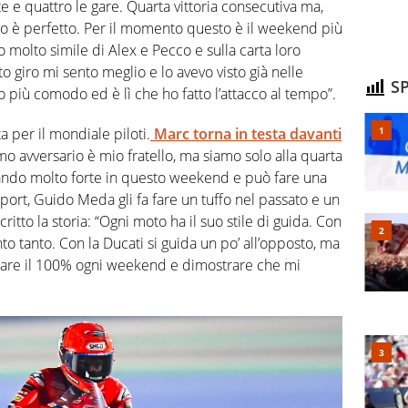
tte e quattro le gare. Quarta vittoria consecutiva ma,
 è perfetto. Per il momento questo è il weekend più
 molto simile di Alex e Pecco e sulla carta loro
o giro mi sento meglio e lo avevo visto già nelle
SP
più comodo ed è lì che ho fatto l’attacco al tempo”.
a per il mondiale piloti.
Marc torna in testa davanti
imo avversario è mio fratello, ma siamo solo alla quarta
dando molto forte in questo weekend e può fare una
Sport, Guido Meda gli fa fare un tuffo nel passato e un
itto la storia: “Ogni moto ha il suo stile di guida. Con
to tanto. Con la Ducati si guida un po’ all’opposto, ma
io dare il 100% ogni weekend e dimostrare che mi