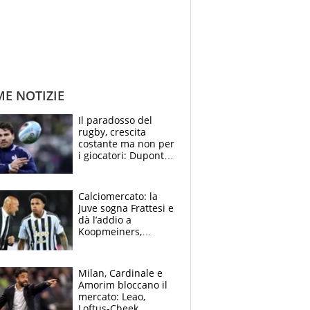
ME NOTIZIE
Il paradosso del
rugby, crescita
costante ma non per
i giocatori: Dupont
(il più pagato al
mondo) guadagna
solo 1,4 milioni
Calciomercato: la
all'anno
Juve sogna Frattesi e
dà l’addio a
Koopmeiners,
Romero si allontana
dall’Inter, Fiorentina
scatenata
Milan, Cardinale e
Amorim bloccano il
mercato: Leao,
Loftus-Cheek,