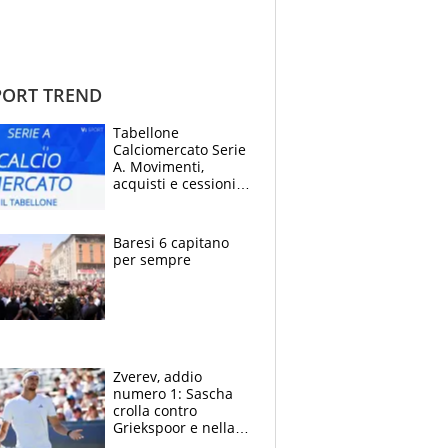
ORT TREND
Tabellone
Calciomercato Serie
A. Movimenti,
acquisti e cessioni:
estate 2026-27
Baresi 6 capitano
per sempre
Zverev, addio
numero 1: Sascha
crolla contro
Griekspoor e nella
sfida a due con