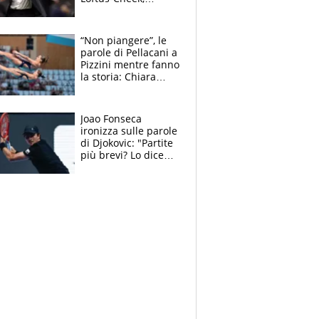
Estupinian e
Gimenez in bilico,
Soulè e Osorio nel
“Non piangere”, le
mirino
parole di Pellacani a
Pizzini mentre fanno
la storia: Chiara
batte anche il
record di Ceccon
Joao Fonseca
ironizza sulle parole
di Djokovic: "Partite
più brevi? Lo dice
solo perché sta
invecchiando..."