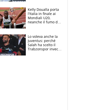
Sinner si conferma
terzo. Quanti malori
Kelly Doualla porta
a Montreal
l'Italia in finale ai
Mondiali U20,
neanche il fumo di
un incendio la frena
sui 100 metri
Lo voleva anche la
Juventus: perché
Salah ha scelto il
Trabzonspor invece
di un top club