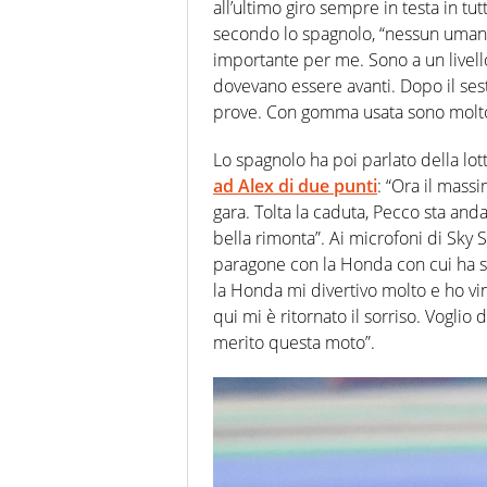
all’ultimo giro sempre in testa in tu
secondo lo spagnolo, “nessun umano
importante per me. Sono a un livello
dovevano essere avanti. Dopo il sest
prove. Con gomma usata sono molto 
Lo spagnolo ha poi parlato della lott
ad Alex di due punti
: “Ora il mass
gara. Tolta la caduta, Pecco sta an
bella rimonta”. Ai microfoni di Sky 
paragone con la Honda con cui ha scr
la Honda mi divertivo molto e ho vin
qui mi è ritornato il sorriso. Vogl
merito questa moto”.