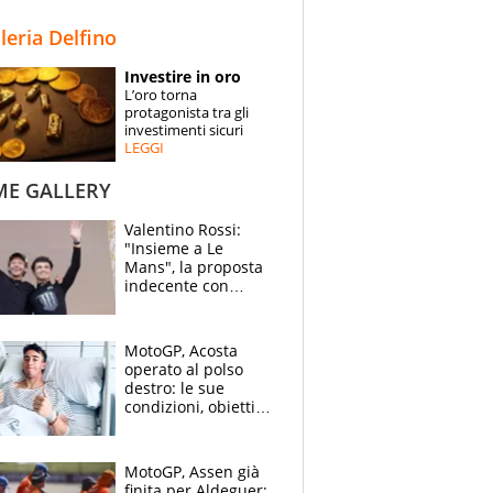
STORIE
lleria Delfino
SPECIALI
Investire in oro
L’oro torna
ESPERTI
protagonista tra gli
investimenti sicuri
LEGGI
CONTATTI
ME GALLERY
Valentino Rossi:
"Insieme a Le
Mans", la proposta
indecente con
Lando Norris al
Festival di
Goodwood
MotoGP, Acosta
operato al polso
destro: le sue
condizioni, obiettivo
Sachsenring
MotoGP, Assen già
finita per Aldeguer: