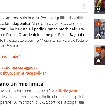
lonso, un dritto di Federer e un fade away di Kobe, il
o diverse manifestazioni sportive e non. Ama scoprire
lo sapremo solo in gara. Per ora equilibri ristabiliti
a a fare
doppietta
: Marc primo e Alex secondo nella
tar
. Che ha visto sul
podio Franco Morbidelli
. Tre
me Ducati.
Grande delusione per Pecco Bagnaia
lo ha costretto a partire 11esimo, non va oltre l’ottavo
n c’è stata.
 mio limite"
 stato più coraggioso”
ositivo, sprint race solida”
tano un mio limite”
di Moto Gp ha commentato così
la difficile gara
 riesco a risolvere questo limite che ho nelle sprint
erare”. Ai microfoni di Sky Sport, “dà la colpa” alla