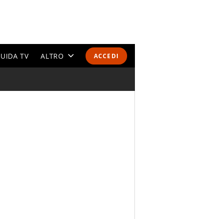
UIDA TV
ALTRO
ACCEDI
CALENDARI E CLASSIFICHE
ALTRI SPORT
MONDIALI 2026
OLIMPIADI
GOSSIP
LIFESTYLE