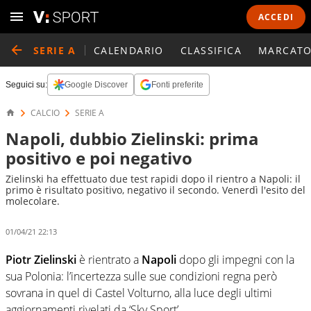
ACCEDI
SERIE A
CALENDARIO
CLASSIFICA
MARCATO
Seguici su:
Google Discover
Fonti preferite
CALCIO
SERIE A
Napoli, dubbio Zielinski: prima
positivo e poi negativo
Zielinski ha effettuato due test rapidi dopo il rientro a Napoli: il
primo è risultato positivo, negativo il secondo. Venerdì l'esito del
molecolare.
01/04/21 22:13
Piotr Zielinski
è rientrato a
Napoli
dopo gli impegni con la
sua Polonia: l’incertezza sulle sue condizioni regna però
sovrana in quel di Castel Volturno, alla luce degli ultimi
aggiornamenti rivelati da ‘Sky Sport’.