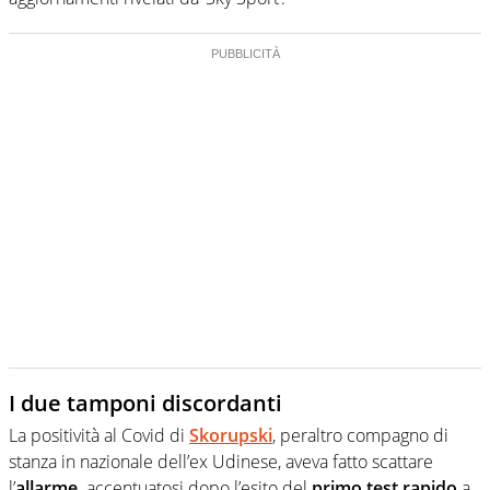
I due tamponi discordanti
La positività al Covid di
Skorupski
, peraltro compagno di
stanza in nazionale dell’ex Udinese, aveva fatto scattare
l’
allarme,
accentuatosi dopo l’esito del
primo test rapido
a