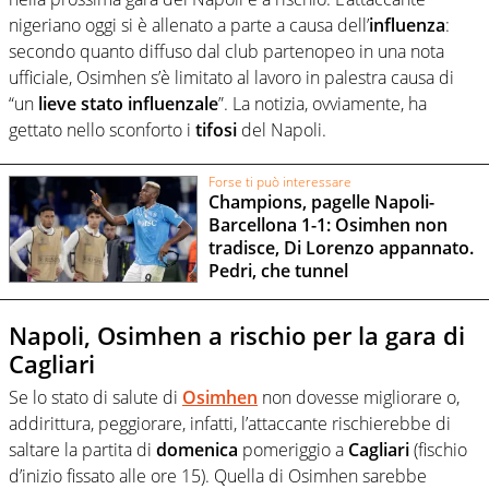
nigeriano oggi si è allenato a parte a causa dell’
influenza
:
secondo quanto diffuso dal club partenopeo in una nota
ufficiale, Osimhen s’è limitato al lavoro in palestra causa di
“un
lieve stato influenzale
”. La notizia, ovviamente, ha
gettato nello sconforto i
tifosi
del Napoli.
Forse ti può interessare
Champions, pagelle Napoli-
Barcellona 1-1: Osimhen non
tradisce, Di Lorenzo appannato.
Pedri, che tunnel
Napoli, Osimhen a rischio per la gara di
Cagliari
Se lo stato di salute di
Osimhen
non dovesse migliorare o,
addirittura, peggiorare, infatti, l’attaccante rischierebbe di
saltare la partita di
domenica
pomeriggio a
Cagliari
(fischio
d’inizio fissato alle ore 15). Quella di Osimhen sarebbe