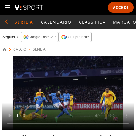
ACCEDI
SERIE A
CALENDARIO
CLASSIFICA
MARCATO
Seguici su:
Google Discover
Fonti preferite
CALCIO
SERIE A