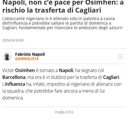
Napoli, non c’è pace per Osimhen: a
rischio la trasferta di Cagliari
L’attaccante nigeriano si è allenato solo in palestra a causa
dell’influenza e potrebbe saltare la partita di domenica a
Cagliari, fondamentale per rilanciare le ambizioni degli azzurri
23/02/24 20:00
Fabrizio Napoli
GIORNALISTA
Giornalista professionista, per Virgilio Sport segue anche
il calcio ma è con la pallanuoto che esalta competenze e
Victor
Osimhen
è tornato a
Napoli
, ha segnato col
passioni. Cura la comunicazione di HaBaWaBa, il più
Barcellona
, ma ora è in dubbio per la trasferta di
Cagliari
.
grande festival di waterpolo per bambini al mondo
L’
influenza
ha, infatti, impedito al nigeriano di allenarsi con
la squadra, che potrebbe fare ancora a meno di lui
domenica.