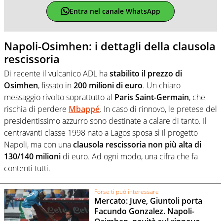
Entra nel canale WhatsApp
Napoli-Osimhen: i dettagli della clausola
rescissoria
Di recente il vulcanico ADL ha
stabilito il prezzo di
Osimhen
, fissato in
200 milioni di euro
. Un chiaro
messaggio rivolto soprattutto al
Paris Saint-Germain
, che
rischia di perdere
Mbappé
. In caso di rinnovo, le pretese del
presidentissimo azzurro sono destinate a calare di tanto. Il
centravanti classe 1998 nato a Lagos sposa sì il progetto
Napoli, ma con una
clausola rescissoria non più alta di
130/140 milioni
di euro. Ad ogni modo, una cifra che fa
contenti tutti.
Forse ti può interessare
Mercato: Juve, Giuntoli porta
Facundo Gonzalez. Napoli-