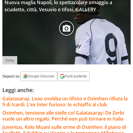
Nuova maglia Napoli, lo spettacolare omaggio a
scudetto, città, Vesuvio e tifosi. GALLERY
Getty
Seguici su:
Google Discover
Fonti preferite
Leggi anche:
Galatasaray, Leao snobba un tifoso e Osimhen rifiuta la
9 di Icardi. L’ex Inter furioso: lo schiaffo al club
Osimhen, tensione alle stelle col Galatasaray: De Zerbi
vuole un altro regalo. Perché non può tornare in Italia
Juventus, Kolo Muani sulle orme di Osimhen: il piano di
Spalletti, il dubbio su Vicario e la tentazione Milinkovic-