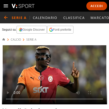
ACCEDI
SERIE A
CALENDARIO
CLASSIFICA
MARCATO
Seguici su:
Google Discover
Fonti preferite
CALCIO
SERIE A