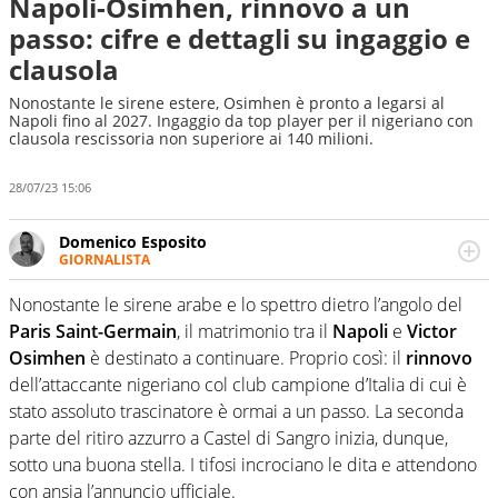
Napoli-Osimhen, rinnovo a un
passo: cifre e dettagli su ingaggio e
clausola
Nonostante le sirene estere, Osimhen è pronto a legarsi al
Napoli fino al 2027. Ingaggio da top player per il nigeriano con
clausola rescissoria non superiore ai 140 milioni.
28/07/23 15:06
Domenico Esposito
GIORNALISTA
Da vent’anni in campo e sul campo per vivere ogni evento
in tutte le sue sfaccettature. Passione smisurata per il
Nonostante le sirene arabe e lo spettro dietro l’angolo del
calcio e per la sfera di cuoio. Il pallone è una cosa
Paris Saint-Germain
, il matrimonio tra il
Napoli
e
Victor
serissima, guai a dirgli di no
Osimhen
è destinato a continuare. Proprio così: il
rinnovo
dell’attaccante nigeriano col club campione d’Italia di cui è
stato assoluto trascinatore è ormai a un passo. La seconda
parte del ritiro azzurro a Castel di Sangro inizia, dunque,
sotto una buona stella. I tifosi incrociano le dita e attendono
con ansia l’annuncio ufficiale.