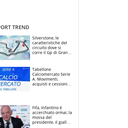
ORT TREND
Silverstone, le
caratteristiche del
circuito dove si
corre il Gp di Gran
Bretagna del
Motomondiale
Tabellone
Calciomercato Serie
A. Movimenti,
acquisti e cessioni:
estate 2026-27
Fifa, Infantino è
accerchiato ormai, la
mossa del
presidente, il giallo
dimissioni e la verità