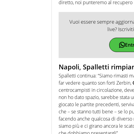
diretto, noi punteremo al recupero pa
Vuoi essere sempre aggiornat
live? Iscrivi
Ent
Napoli, Spalletti rimpia
Spalletti continua: “Siamo rimasti ma
far vedere quanto son forti Zerbin,
centrocampisti in circolazione, deve
non ho dato spazio, sarebbe stata 
giocato le partite precedenti, serv
che – se stanno tutti bene – se lo p
facendo anche qualcosa di diverso r
siamo più e ci girano ancora le sca
che dobbiamo presentargli”.