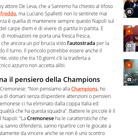
, competenza, conoscenza e memoria storica. Si occupa
 attore De Leva, che a Sanremo ha chiesto al tifoso
e
freddo
, ma Luciano Spalletti non lo sentirete mai
 forza è quella di mantenere sempre questo Napoli sul
del carpe diem e di vivere di partita in partita. E
i motivazioni ne porta una fresca fresca,
a che ancora un po’ brucia visto
l’autostrada
per la
o il turno. Il pericolo potrebbe essere anche il
, visto che tra 10 giorni c’è la trasferta a
cnico azzurro non accetta alibi.
ana il pensiero della Champions
o la Cremonese: “Non pensiamo alla
Champions
, ho
ta di domani senza disperdere attenzioni o pensieri.
monese ci ha eliminato dalla coppa Italia ed
ualità che ha questa squadra”. Battere le piccole è il
l Napoli: “La
Cremonese
ha le caratteristiche che
a, sanno difendersi, sanno ripartire con le giocate a
olutamente da vincere anche se non è uno scontro