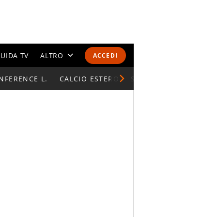
UIDA TV
ALTRO
ACCEDI
NFERENCE L.
CALENDARI E CLASSIFICHE
CALCIO ESTERO
SUPERCOPPA ITALIAN
ALTRI SPORT
MONDIALI 2026
OLIMPIADI
GOSSIP
LIFESTYLE