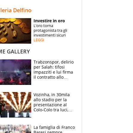
STORIE
lleria Delfino
SPECIALI
Investire in oro
L’oro torna
ESPERTI
protagonista tra gli
investimenti sicuri
LEGGI
CONTATTI
ME GALLERY
Trabzonspor, delirio
per Salah: tifosi
impazziti e lui firma
il contratto allo
stadio
Vozinha, in 30mila
allo stadio per la
presentazione al
Colo-Colo tra luci,
spettacolo, elicotteri
e paracadutisti
La famiglia di Franco
Baresi sempre