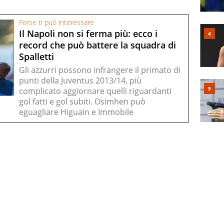
Forse ti può interessare
Il Napoli non si ferma più: ecco i
record che può battere la squadra di
Spalletti
Gli azzurri possono infrangere il primato di
punti della Juventus 2013/14, più
complicato aggiornare quelli riguardanti
gol fatti e gol subiti. Osimhen può
eguagliare Higuain e Immobile