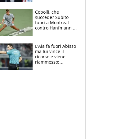
sulla telefonata a
Trump
Cobolli, che
succede? Subito
fuori a Montreal
contro Hanfmann,
per Flavio è tutta
colpa della tosse
L'Aia fa fuori Abisso
ma lui vince il
ricorso e viene
riammesso:
continua momento
nero per gli arbitri