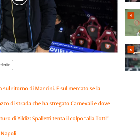
eferite
a sul ritorno di Mancini. E sul mercato se la
gazzo di strada che ha stregato Carnevali e dove
ro di Yildiz: Spalletti tenta il colpo “alla Totti”
 Napoli