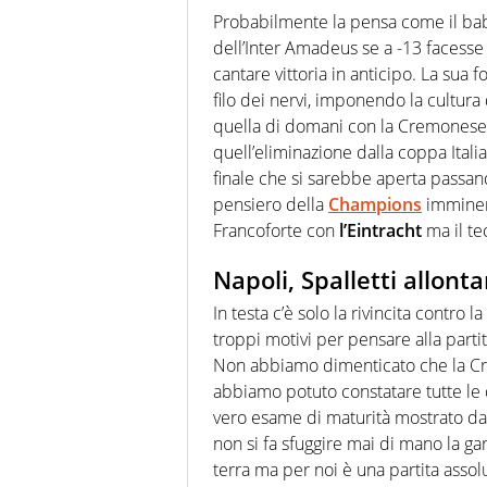
agenzie e testate. Esperienza
Probabilmente la pensa come il baby
prevalentemente di calcio
dell’Inter Amadeus se a -13 facess
cantare vittoria in anticipo. La sua
filo dei nervi, imponendo la cultura 
quella di domani con la Cremonese d
quell’eliminazione dalla coppa Itali
finale che si sarebbe aperta passand
pensiero della
Champions
imminente
Francoforte con
l’Eintracht
ma il te
Napoli, Spalletti allont
In testa c’è solo la rivincita contr
troppi motivi per pensare alla parti
Non abbiamo dimenticato che la Cre
abbiamo potuto constatare tutte le q
vero esame di maturità mostrato da
non si fa sfuggire mai di mano la gar
terra ma per noi è una partita ass