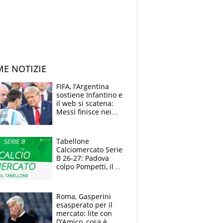
ME NOTIZIE
FIFA, l’Argentina
sostiene Infantino e
il web si scatena:
Messi finisce nei
meme, la Seleccion
travolta dalle
polemiche
Tabellone
Calciomercato Serie
B 26-27: Padova
colpo Pompetti, il
Sudtirol annuncia
Bjarkason
Roma, Gasperini
esasperato per il
mercato: lite con
D’Amico, cosa è