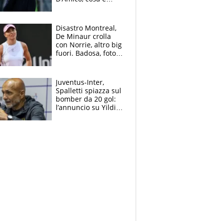
successo dopo il flop
per Nusa
Disastro Montreal,
De Minaur crolla
con Norrie, altro big
fuori. Badosa, foto
dall'ospedale e fan
preoccupati
Juventus-Inter,
Spalletti spiazza sul
bomber da 20 gol:
l’annuncio su Yildiz
e la risposta su
Bastoni