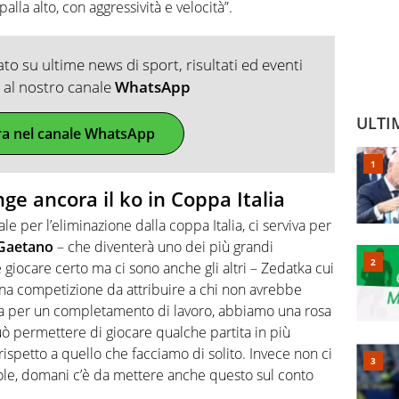
lla alto, con aggressività e velocità”.
o su ultime news di sport, risultati ed eventi
ti al nostro canale
WhatsApp
ULTI
ra nel canale WhatsApp
nge ancora il ko in Coppa Italia
le per l’eliminazione dalla coppa Italia, ci serviva per
Gaetano
– che diventerà uno dei più grandi
 giocare certo ma ci sono anche gli altri – Zedatka cui
una competizione da attribuire a chi non avrebbe
iva per un completamento di lavoro, abbiamo una rosa
uò permettere di giocare qualche partita in più
ispetto a quello che facciamo di solito. Invece non ci
tole, domani c’è da mettere anche questo sul conto