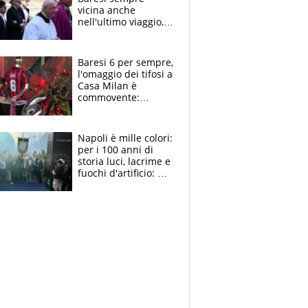
vicina anche
nell'ultimo viaggio,
la moglie Maura, i
figli e i suoi cari
circondati
Baresi 6 per sempre,
dall'affetto dei tifosi
l'omaggio dei tifosi a
Casa Milan è
commovente:
maglie, bandiere,
sciarpe, lacrime e
bigliettini
Napoli è mille colori:
per i 100 anni di
storia luci, lacrime e
fuochi d'artificio: De
Laurentiis salta al
coro anti-Juve