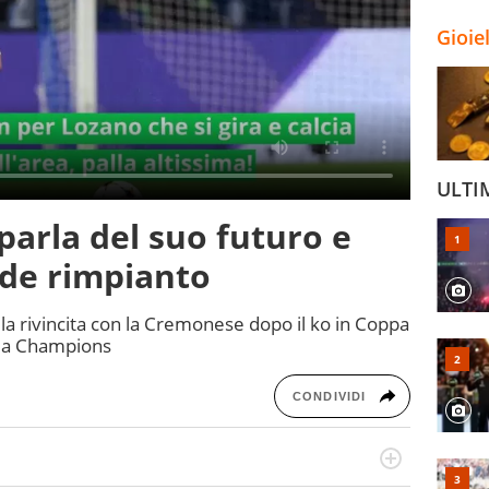
Gioie
ULTI
 parla del suo futuro e
ande rimpianto
 la rivincita con la Cremonese dopo il ko in Coppa
ella Champions
CONDIVIDI
numerose manifestazioni sportive e collaborato con