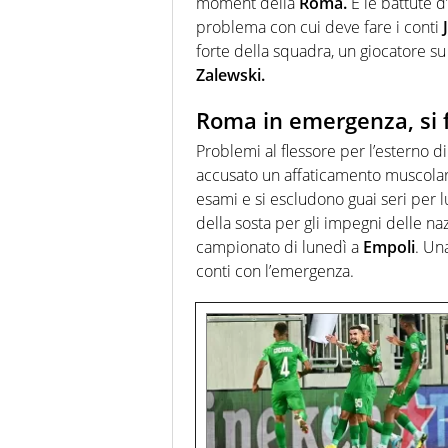
moment della
Roma.
E le battute d
problema con cui deve fare i conti
forte della squadra, un giocatore su
Zalewski.
Roma in emergenza, si 
Problemi al flessore per l’esterno d
accusato un affaticamento muscolare
esami e si escludono guai seri per l
della sosta per gli impegni delle naz
campionato di lunedì a
Empoli
. Un
conti con l’emergenza.