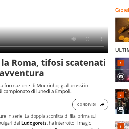
Gioie
ULTI
la Roma, tifosi scatenati
savventura
la formazione di Mourinho, giallorossi in
di campionato di lunedì a Empoli.
CONDIVIDI
re in serie. La doppia sconfitta di fila, prima sul
bulgari del
Ludogorets,
ha interrotto il magic