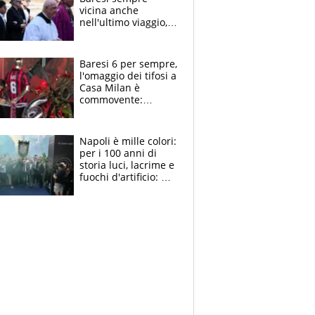
vicina anche
nell'ultimo viaggio,
la moglie Maura, i
figli e i suoi cari
circondati
Baresi 6 per sempre,
dall'affetto dei tifosi
l'omaggio dei tifosi a
Casa Milan è
commovente:
maglie, bandiere,
sciarpe, lacrime e
bigliettini
Napoli è mille colori:
per i 100 anni di
storia luci, lacrime e
fuochi d'artificio: De
Laurentiis salta al
coro anti-Juve