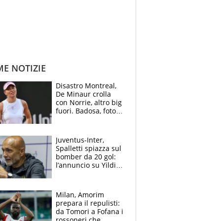
ME NOTIZIE
Disastro Montreal,
De Minaur crolla
con Norrie, altro big
fuori. Badosa, foto
dall'ospedale e fan
preoccupati
Juventus-Inter,
Spalletti spiazza sul
bomber da 20 gol:
l’annuncio su Yildiz
e la risposta su
Bastoni
Milan, Amorim
prepara il repulisti:
da Tomori a Fofana i
rossoneri che