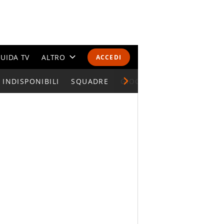
UIDA TV
ALTRO
ACCEDI
INDISPONIBILI
CALENDARI E CLASSIFICHE
SQUADRE
GIOCATORI SERIE A
ALTRI SPORT
MONDIALI 2026
OLIMPIADI
GOSSIP
LIFESTYLE