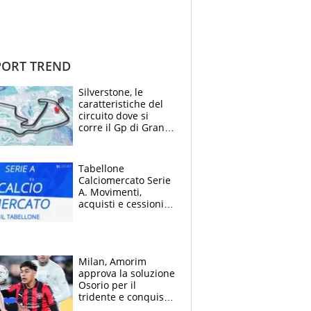
ORT TREND
Silverstone, le
caratteristiche del
circuito dove si
corre il Gp di Gran
Bretagna del
Motomondiale
Tabellone
Calciomercato Serie
A. Movimenti,
acquisti e cessioni:
estate 2026-27
Milan, Amorim
approva la soluzione
Osorio per il
tridente e conquista
Jashari: la frecciata