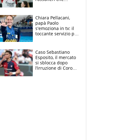
rischiano il “taglio”
Chiara Pellacani,
papà Paolo
s'emoziona in tv: il
toccante servizio per
il TG di LA7 dopo i 5
ori agli Europei
Caso Sebastiano
Esposito, il mercato
si sblocca dopo
l’irruzione di Corona
nella querelle col
Cagliari: spuntano
due big