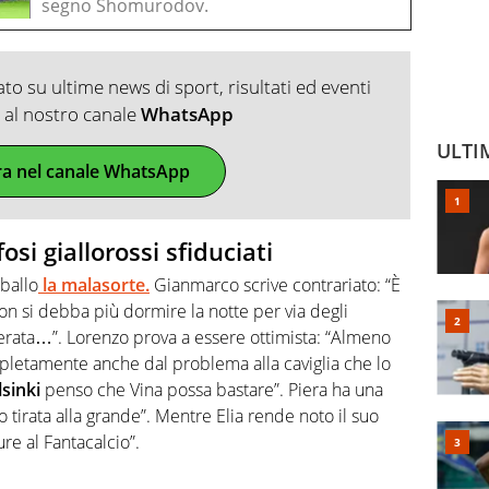
segno Shomurodov.
o su ultime news di sport, risultati ed eventi
ti al nostro canale
WhatsApp
ULTI
ra nel canale WhatsApp
osi giallorossi sfiduciati
 ballo
la malasorte.
Gianmarco scrive contrariato: “È
 si debba più dormire la notte per via degli
n serata…”. Lorenzo prova a essere ottimista: “Almeno
pletamente anche dal problema alla caviglia che lo
sinki
penso che Vina possa bastare”. Piera ha una
 tirata alla grande”. Mentre Elia rende noto il suo
re al Fantacalcio”.