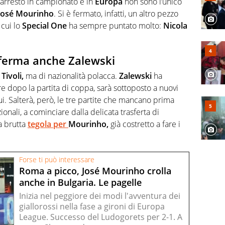
’arresto in campionato e in
Europa
non sono l’unico
José Mourinho
. Si è fermato, infatti, un altro pezzo
 cui lo
Special One
ha sempre puntato molto:
Nicola
ferma anche Zalewski
i
Tivoli,
ma di nazionalità polacca.
Zalewski
ha
 dopo la partita di coppa, sarà sottoposto a nuovi
ui. Salterà, però, le tre partite che mancano prima
ionali, a cominciare dalla delicata trasferta di
a brutta
tegola per
Mourinho,
già costretto a fare i
Forse ti può interessare
Roma a picco, José Mourinho crolla
anche in Bulgaria. Le pagelle
Inizia nel peggiore dei modi l'avventura dei
giallorossi nella fase a gironi di Europa
League. Successo del Ludogorets per 2-1. A