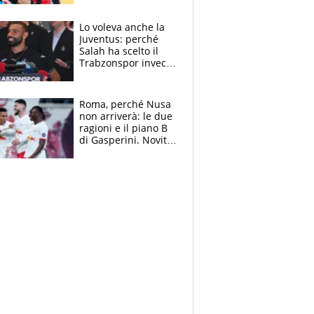
dello svizzero all'ex
Allegri
Lo voleva anche la
Juventus: perché
Salah ha scelto il
Trabzonspor invece
di un top club
Roma, perché Nusa
non arriverà: le due
ragioni e il piano B
di Gasperini. Novità
su Pellegrini e
Cacciamani