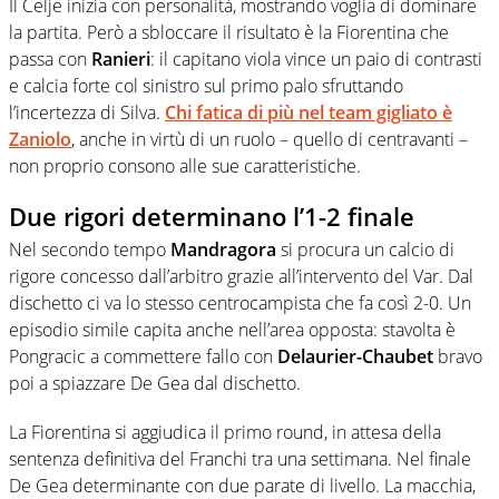
Il Celje inizia con personalità, mostrando voglia di dominare
la partita. Però a sbloccare il risultato è la Fiorentina che
passa con
Ranieri
: il capitano viola vince un paio di contrasti
e calcia forte col sinistro sul primo palo sfruttando
l’incertezza di Silva.
Chi fatica di più nel team gigliato è
Zaniolo
, anche in virtù di un ruolo – quello di centravanti –
non proprio consono alle sue caratteristiche.
Due rigori determinano l’1-2 finale
Nel secondo tempo
Mandragora
si procura un calcio di
rigore concesso dall’arbitro grazie all’intervento del Var. Dal
dischetto ci va lo stesso centrocampista che fa così 2-0. Un
episodio simile capita anche nell’area opposta: stavolta è
Pongracic a commettere fallo con
Delaurier-Chaubet
bravo
poi a spiazzare De Gea dal dischetto.
La Fiorentina si aggiudica il primo round, in attesa della
sentenza definitiva del Franchi tra una settimana. Nel finale
De Gea determinante con due parate di livello. La macchia,