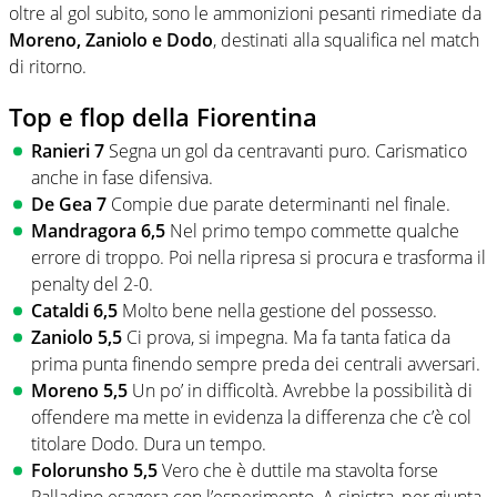
oltre al gol subito, sono le ammonizioni pesanti rimediate da
Moreno, Zaniolo e Dodo
, destinati alla squalifica nel match
di ritorno.
Top e flop della Fiorentina
Ranieri 7
Segna un gol da centravanti puro. Carismatico
anche in fase difensiva.
De Gea 7
Compie due parate determinanti nel finale.
Mandragora 6,5
Nel primo tempo commette qualche
errore di troppo. Poi nella ripresa si procura e trasforma il
penalty del 2-0.
Cataldi 6,5
Molto bene nella gestione del possesso.
Zaniolo 5,5
Ci prova, si impegna. Ma fa tanta fatica da
prima punta finendo sempre preda dei centrali avversari.
Moreno 5,5
Un po’ in difficoltà. Avrebbe la possibilità di
offendere ma mette in evidenza la differenza che c’è col
titolare Dodo. Dura un tempo.
Folorunsho 5,5
Vero che è duttile ma stavolta forse
Palladino esagera con l’esperimento. A sinistra, per giunta