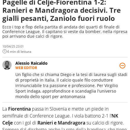
Pagelle di Celje-Fiorentina 1-2:
Ranieri e Mandragora decisivi. Tre
gialli pesanti, Zaniolo fuori ruolo
Ecco i top e flop della partita di andata dei quarti di finale di
Conference League. Il capitano si veste da bomber, nella ripresa
poi arrivano due calci di rigore.
10/04/25 23:01
4 min di lettura
Alessio Raicaldo
WEB EDITOR
Un figlio che si chiama Diego e la tesi di laurea sugli stadi
di proprietà in Italia. Il calcio quale filo conduttore
irrinunciabile tra passione e professione. Per Virgilio
Sport indaga, approfondisce e scandaglia l'universo
mondo dello sport per antonomasia
La
Fiorentina
passa in Slovenia e mette un piede in
semifinale di Conference League. I viola battono 2-1 l’
NK
Celje
con i gol di
Ranieri e Mandragora
su calcio di rigore.
Sempre dal dischetto anche la rete della bandiera, che tiene