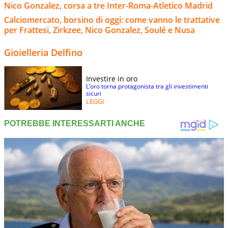
Nico Gonzalez, corsa a tre Inter-Roma-Atletico Madrid
Calciomercato, borsino di oggi: come vanno le trattative
per Frattesi, Zirkzee, Nico Gonzalez, Soulé e Nusa
Gioielleria Delfino
Investire in oro
L’oro torna protagonista tra gli investimenti
sicuri
LEGGI