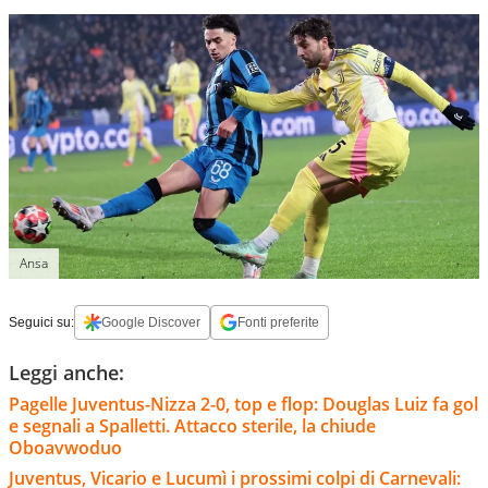
Ansa
Seguici su:
Google Discover
Fonti preferite
Leggi anche:
Pagelle Juventus-Nizza 2-0, top e flop: Douglas Luiz fa gol
e segnali a Spalletti. Attacco sterile, la chiude
Oboavwoduo
Juventus, Vicario e Lucumì i prossimi colpi di Carnevali: