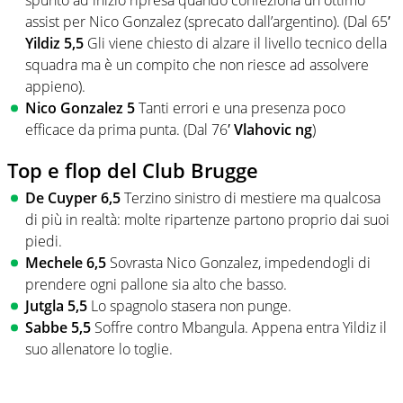
spunto ad inizio ripresa quando confeziona un ottimo
assist per Nico Gonzalez (sprecato dall’argentino). (Dal 65′
Yildiz 5,5
Gli viene chiesto di alzare il livello tecnico della
squadra ma è un compito che non riesce ad assolvere
appieno).
Nico Gonzalez 5
Tanti errori e una presenza poco
efficace da prima punta. (Dal 76′
Vlahovic ng
)
Top e flop del Club Brugge
De Cuyper 6,5
Terzino sinistro di mestiere ma qualcosa
di più in realtà: molte ripartenze partono proprio dai suoi
piedi.
Mechele 6,5
Sovrasta Nico Gonzalez, impedendogli di
prendere ogni pallone sia alto che basso.
Jutgla 5,5
Lo spagnolo stasera non punge.
Sabbe 5,5
Soffre contro Mbangula. Appena entra Yildiz il
suo allenatore lo toglie.