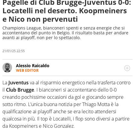
Pagelle di Club Brugge-Juventus 0-0:
Locatelli nel deserto. Koopmeiners
e Nico non pervenuti
Champions League, bianconeri spenti e senza energie che si
accontentano del punto in Belgio. Il risultato basta per andare
avanti ai playoff, non per lo spettacolo.
21/01/25 22:55
Alessio Raicaldo
WEB EDITOR
Un figlio che si chiama Diego e la tesi di laurea sugli stadi
di proprietà in Italia. Il calcio quale filo conduttore
La
Juventus
va al risparmio energetico nella trasferta contro
irrinunciabile tra passione e professione. Per Virgilio
il
Club Brugge
. I bianconeri si accontentano dello 0-0
Sport indaga, approfondisce e scandaglia l'universo
creando pochissime occasioni da gol e giocando sempre
mondo dello sport per antonomasia
sotto ritmo. L’unica buona notizia per Thiago Motta è la
qualificazione ai playoff anche se era lecito attendersi
qualcosa in più. Il top è Locatelli, i flop sono diversi a partire
da Koopmeiners e Nico Gonzalez.