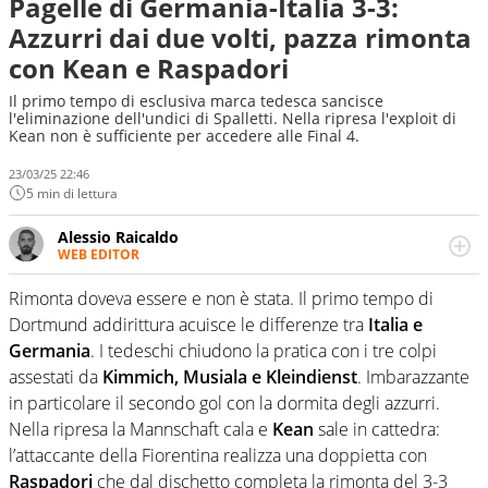
Pagelle di Germania-Italia 3-3:
Azzurri dai due volti, pazza rimonta
con Kean e Raspadori
Il primo tempo di esclusiva marca tedesca sancisce
l'eliminazione dell'undici di Spalletti. Nella ripresa l'exploit di
Kean non è sufficiente per accedere alle Final 4.
23/03/25 22:46
5 min di lettura
Alessio Raicaldo
WEB EDITOR
Un figlio che si chiama Diego e la tesi di laurea sugli stadi
di proprietà in Italia. Il calcio quale filo conduttore
Rimonta doveva essere e non è stata. Il primo tempo di
irrinunciabile tra passione e professione. Per Virgilio
Dortmund addirittura acuisce le differenze tra
Italia e
Sport indaga, approfondisce e scandaglia l'universo
Germania
. I tedeschi chiudono la pratica con i tre colpi
mondo dello sport per antonomasia
assestati da
Kimmich, Musiala e Kleindienst
. Imbarazzante
in particolare il secondo gol con la dormita degli azzurri.
Nella ripresa la Mannschaft cala e
Kean
sale in cattedra:
l’attaccante della Fiorentina realizza una doppietta con
Raspadori
che dal dischetto completa la rimonta del 3-3