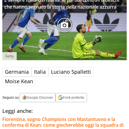
che hanno segnato la storia della nazionale azzurra
Getty
Germania
Italia
Luciano Spalletti
Moise Kean
Seguici su:
Google Discover
Fonti preferite
Leggi anche:
Fiorentina, sogno Champions con Mastantuono e la
conferma di Kean: come giocherebbe oggi la squadra di