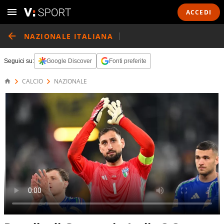
ACCEDI
NAZIONALE ITALIANA
Seguici su:
Google Discover
Fonti preferite
CALCIO
NAZIONALE