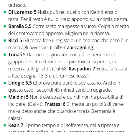
tedesco.
Di Lorenzo 5
Nulla può nel duello con Kleindienst di
testa. Per il resto è nullo il suo apporto sulla corsia destra.
Barella 5,5
Corre tanto ma spesso a vuoto. Colpa o merito
del centrocampo opposto. Migliora nella ripresa.
Ricci 5
Gli tocca fare il regista di un copione che però è in
mano agli avversari. (Dall’85’
Zaccagni ng
)
Tonali 5
Da uno dei giocatori con più esperienza del
gruppo è lecito attendersi di più. Invece si perde, in
mezzo a tutti gli altri. (Dal 68′
Raspadori 7
Entra, fa l’assist
a Kean, segna il 3-3 e porta freschezza).
Udogie 5,5
Ci prova pure però lo sovrastano. Anche in
questo caso i secondi 45 minuti sono un upgrade.
Maldini 5
Non trova spazi e quindi non ha possibilità di
incidere. (Dal 46′
Frattesi 6
Ci mette un po’ più di verve
ma va detto anche che quando entra la Germania è
calata).
Kean 7
Il primo tempo è di sofferenza, nella ripresa gli