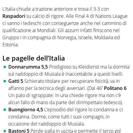
L’Italia chiude a trazione anteriore e trova il 3-3 con
Raspadori
su calcio di rigore. Alle Final 4 di Nations League
ci vanno i tedeschi con conseguenze anche nel cammino di
qualificazione ai Mondiali. Gli azzurri infatti finiscono nel
Gruppo I in compagnia di Norvegia, Israele, Moldavia ed
Estonia.
Le pagelle dell’Italia
Donnarumma 5,5
Prodigioso su Kleidienst ma la dormita
sul raddoppio di Musiala è inaccettabile a questi livelli.
Gatti 5
Schierato titolare per recuperare fisicità, va in
affanno per la tecnica degli avversari. (Dal 46′
Politano 6
Un paio di sgroppate: in una chiede rigore ma non c’è
alcun fallo di mano da parte del dirimpettaio tedesco).
Buongiorno 4,5
L’episodio del rigore lo condanna e ci
condanna. Dorme, come tutti i suoi compagni, in
occasione del raddoppio di Musiala.
Bastoni 5
Perde palla in uscita e permette il terzo gol