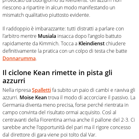
provocato da Buongiorno su Kleidienst. Gli azzurri non
riescono a ripartire in alcun modo manifestando un
mismatch qualitativo piuttosto evidente.
Il raddoppio è imbarazzante: tutti distratti a parlare con
l’arbitro mentre
Musiala
insacca dopo l’angolo battuto
rapidamente da Kimmich. Tocca a
Kleindienst
chiudere
definitivamente la pratica con un colpo di testa che batte
Donnarumma
.
Il ciclone Kean rimette in pista gli
azzurri
Nella ripresa
Spalletti
fa subito un paio di cambi e ravviva gli
azzurri.
Moise Kean
trova il modo di accorciare il passivo. La
Germania diventa meno precisa, forse perché rientrata in
campo convinta del risultato ormai acquisito. Così al
centravanti della Fiorentina arriva anche il pallone del 2-3. Ci
sarebbe anche l’opportunità del pari ma il rigore concesso
dal direttore di gara viene poi tolto dal Var.