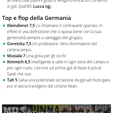
arrivano due palloni giusti e vengono entrambi convertiti
in gol. (Dall’85’
Lucca ng
).
Top e flop della Germania
Kleindienst 7,5
Lo chiamano il centravanti operaio: in
effetti è una definizione che si sposa bene con la sua
generosità sempre a vantaggio del gruppo.
Goretzka 7,5
Un professore. Vero dominatore del
centrocampo.
Musiala 7
Una gioia per gli occhi.
Kimmich 6,5
Intelligente e utile in ogni zona del campo e
per ogni ruolo. L’errore sul primo gol di Kean è più di
Sané che suo.
Tah 5
Salva una potenziale occasione da gol ad inizio gara
poi si lascia travolgere dal ciclone Kean.
È sempre Italia-Germania: le partite contro i tedeschi