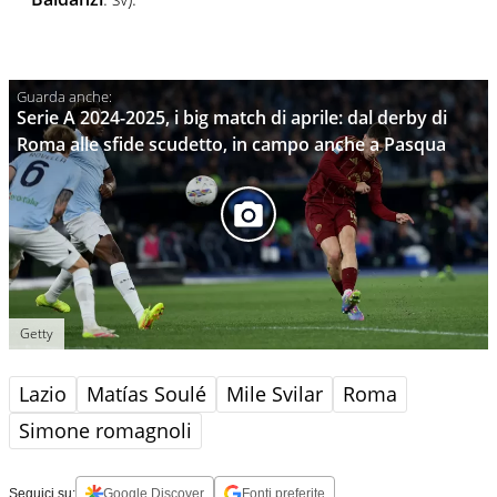
Serie A 2024-2025, i big match di aprile: dal derby di
Roma alle sfide scudetto, in campo anche a Pasqua
Getty
Lazio
Matías Soulé
Mile Svilar
Roma
Simone romagnoli
Seguici su:
Google Discover
Fonti preferite