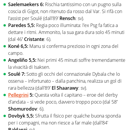
Saelemaekers 6:
Rischia tantissimo con un pugno sulla
coscia di Gigot, non ritenuto da rosso dal Var. Si rifà con
l’assist per Soulé (dall’89’
Rensch
: sv).
Paredes 5,5:
Regia poco illuminata: l’ex Psg fa fatica a
dettare i ritmi. Ammonito, la sua gara dura solo 45 minuti
(dal 46′
Cristante
: 6).
Koné 6,5:
Manu si conferma prezioso in ogni zona del
campo.
Angeliño 5,5:
Nei primi 45 minuti soffre tremendamente
la vivacità di Isaksen.
Soulé 7:
Sotto gli occhi del connazionale Dybala che lo
osserva – infortunato – dalla panchina, realizza un gol di
rara bellezza (dall’89’
El Shaarawy
: sv).
Pellegrini
5:
Questa volta il capitano – eroe del derby
d’andata – si vede poco, davvero troppo poco (dal 58′
Shomurodov
: 6).
Dovbyk 5,5:
Sfrutta il fisico per qualche buona sponda
per i compagni, ma non riesce a far male (dall’84’
Baldanzi
: sv).