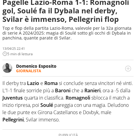
Pagelle Lazio-Roma 1-1: Romagnoli
gol, Soulé fa il Dybala nel derby,
Svilar è immenso, Pellegrini flop
Top e flop della partita Lazio-Roma, valevole per la 32a giornata
di serie A 2024/2025: magia di Soulé sotto gli occhi di Dybala in
panchina, quante parate di Svilar.
13/04/25 22:41
5 min di lettura
Domenico Esposito
GIORNALISTA
Da vent’anni in campo e sul campo per vivere ogni evento
in tutte le sue sfaccettature. Passione smisurata per il
Il derby tra
Lazio
e
Roma
si conclude senza vincitori né vinti.
calcio e per la sfera di cuoio. Il pallone è una cosa
L’1-1 finale sorride più a
Baroni
che a
Ranieri
, ora a -5 dalla
serissima, guai a dirgli di no
Juventus
quarta in classifica.
Romagnoli
sblocca il match a
inizio ripresa, poi
Soulé
pareggia con una magia. Deludono
le due punte ex Girona Castellanos e Dovbyk, male
Pellegrini
, Svilar immenso.