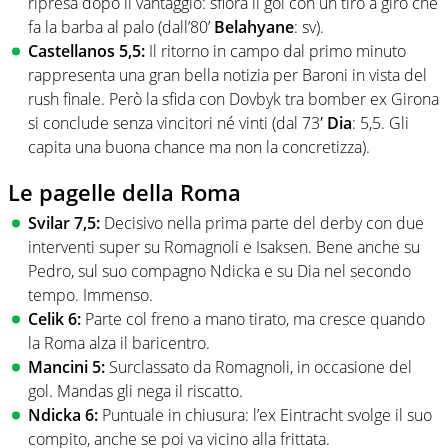
ripresa dopo il vantaggio: sfiora il gol con un tiro a giro che
fa la barba al palo (dall’80’
Belahyane
: sv).
Castellanos 5,5:
Il ritorno in campo dal primo minuto
rappresenta una gran bella notizia per Baroni in vista del
rush finale. Però la sfida con Dovbyk tra bomber ex Girona
si conclude senza vincitori né vinti (dal 73′
Dia
: 5,5. Gli
capita una buona chance ma non la concretizza).
Le pagelle della Roma
Svilar 7,5:
Decisivo nella prima parte del derby con due
interventi super su Romagnoli e Isaksen. Bene anche su
Pedro, sul suo compagno Ndicka e su Dia nel secondo
tempo. Immenso.
Celik 6:
Parte col freno a mano tirato, ma cresce quando
la Roma alza il baricentro.
Mancini 5:
Surclassato da Romagnoli, in occasione del
gol. Mandas gli nega il riscatto.
Ndicka 6:
Puntuale in chiusura: l’ex Eintracht svolge il suo
compito, anche se poi va vicino alla frittata.