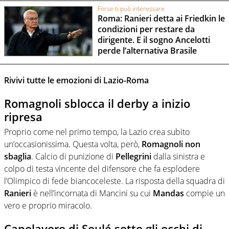
Forse ti può interessare
Roma: Ranieri detta ai Friedkin le
condizioni per restare da
dirigente. E il sogno Ancelotti
perde l’alternativa Brasile
Rivivi tutte le emozioni di Lazio-Roma
Romagnoli sblocca il derby a inizio
ripresa
Proprio come nel primo tempo, la Lazio crea subito
un’occasionissima. Questa volta, però,
Romagnoli non
sbaglia
. Calcio di punizione di
Pellegrini
dalla sinistra e
colpo di testa vincente del difensore che fa esplodere
l’Olimpico di fede biancoceleste. La risposta della squadra di
Ranieri
è nell’incornata di Mancini su cui
Mandas
compie un
vero e proprio miracolo.
Capolavoro di Soulé sotto gli occhi di