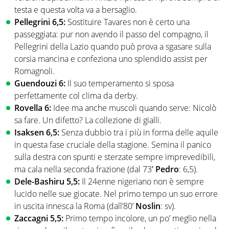
testa e questa volta va a bersaglio.
Pellegrini 6,5:
Sostituire Tavares non è certo una
passeggiata: pur non avendo il passo del compagno, il
Pellegrini della Lazio quando può prova a sgasare sulla
corsia mancina e confeziona uno splendido assist per
Romagnoli.
Guendouzi 6:
Il suo temperamento si sposa
perfettamente col clima da derby.
Rovella 6:
Idee ma anche muscoli quando serve: Nicolò
sa fare. Un difetto? La collezione di gialli.
Isaksen 6,5:
Senza dubbio tra i più in forma delle aquile
in questa fase cruciale della stagione. Semina il panico
sulla destra con spunti e sterzate sempre imprevedibili,
ma cala nella seconda frazione (dal 73′
Pedro
: 6,5).
Dele-Bashiru 5,5:
Il 24enne nigeriano non è sempre
lucido nelle sue giocate. Nel primo tempo un suo errore
in uscita innesca la Roma (dall’80’
Noslin
: sv).
Zaccagni 5,5:
Primo tempo incolore, un po’ meglio nella