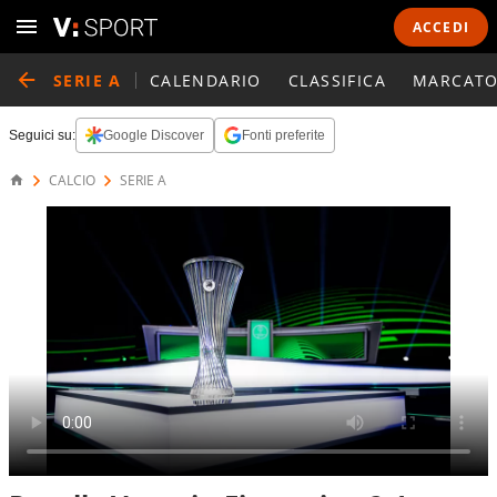
ACCEDI
SERIE A
CALENDARIO
CLASSIFICA
MARCATO
Seguici su:
Google Discover
Fonti preferite
CALCIO
SERIE A