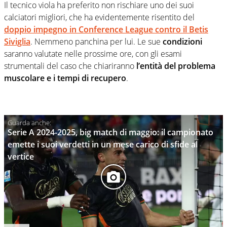
Il tecnico viola ha preferito non rischiare uno dei suoi
calciatori migliori, che ha evidentemente risentito del
doppio impegno in Conference League contro il Betis
Siviglia
. Nemmeno panchina per lui. Le sue
condizioni
saranno valutate nelle prossime ore, con gli esami
strumentali del caso che chiariranno
l’entità del problema
muscolare e i tempi di recupero
.
Serie A 2024-2025, big match di maggio: il campionato
emette i suoi verdetti in un mese carico di sfide al
vertice