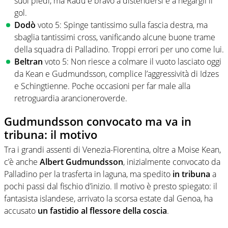
suoi piedi, ma Radu è bravo a distendersi e a negargli il
gol.
Dodò
voto 5: Spinge tantissimo sulla fascia destra, ma
sbaglia tantissimi cross, vanificando alcune buone trame
della squadra di Palladino. Troppi errori per uno come lui.
Beltran
voto 5: Non riesce a colmare il vuoto lasciato oggi
da Kean e Gudmundsson, complice l’aggressività di Idzes
e Schingtienne. Poche occasioni per far male alla
retroguardia arancioneroverde.
Gudmundsson convocato ma va in
tribuna: il motivo
Tra i grandi assenti di Venezia-Fiorentina, oltre a Moise Kean,
c’è anche
Albert Gudmundsson
, inizialmente convocato da
Palladino per la trasferta in laguna, ma spedito
in tribuna
a
pochi passi dal fischio d’inizio. Il motivo è presto spiegato: il
fantasista islandese, arrivato la scorsa estate dal Genoa, ha
accusato
un fastidio al flessore della coscia
.