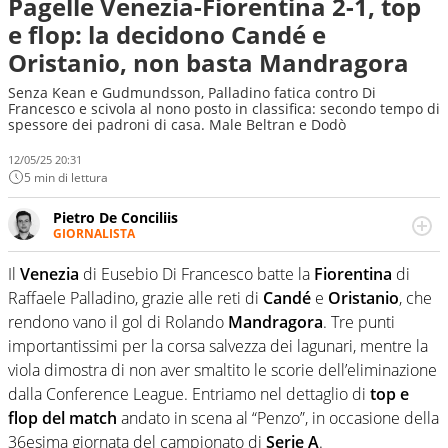
Pagelle Venezia-Fiorentina 2-1, top
e flop: la decidono Candé e
Oristanio, non basta Mandragora
Senza Kean e Gudmundsson, Palladino fatica contro Di
Francesco e scivola al nono posto in classifica: secondo tempo di
spessore dei padroni di casa. Male Beltran e Dodò
12/05/25 20:31
5 min di lettura
Pietro De Conciliis
GIORNALISTA
Giornalista pubblicista e speaker radiofonico, per Virgilio
Sport si occupa di calcio con uno sguardo attento e
Il
Venezia
di Eusebio Di Francesco batte la
Fiorentina
di
competente sui campionati di Serie B e Serie C
Raffaele Palladino, grazie alle reti di
Candé
e
Oristanio
, che
rendono vano il gol di Rolando
Mandragora
. Tre punti
importantissimi per la corsa salvezza dei lagunari, mentre la
viola dimostra di non aver smaltito le scorie dell’eliminazione
dalla Conference League. Entriamo nel dettaglio di
top e
flop del match
andato in scena al “Penzo”, in occasione della
36esima giornata del campionato di
Serie A
.