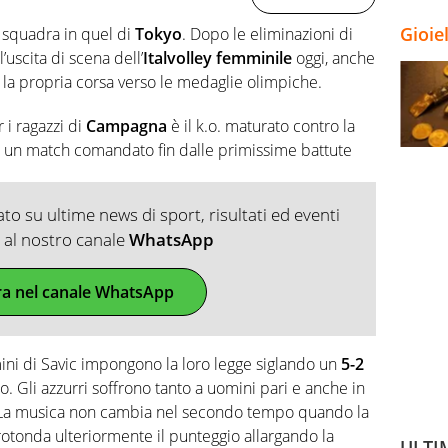
Gioie
i squadra in quel di
Tokyo
. Dopo le eliminazioni di
 l’uscita di scena dell’
Italvolley femminile
oggi, anche
 la propria corsa verso le medaglie olimpiche.
 i ragazzi di
Campagna
è il k.o. maturato contro la
in un match comandato fin dalle primissime battute
o su ultime news di sport, risultati ed eventi
ti al nostro canale
WhatsApp
ra nel canale WhatsApp
mini di Savic impongono la loro legge siglando un
5-2
o. Gli azzurri soffrono tanto a uomini pari e anche in
. La musica non cambia nel secondo tempo quando la
rotonda ulteriormente il punteggio allargando la
ULTI