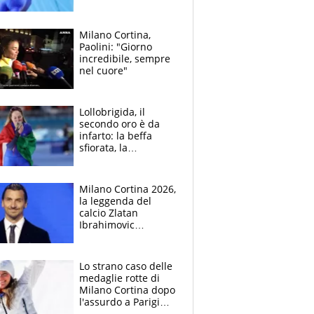
italiani in gara e
dove vederli
Milano Cortina,
Paolini: "Giorno
incredibile, sempre
nel cuore"
Lollobrigida, il
secondo oro è da
infarto: la beffa
sfiorata, la
videochiamata a
casa e
l'imprecazione dei
Milano Cortina 2026,
commentatori
la leggenda del
calcio Zlatan
Ibrahimovic
tedoforo delle
Olimpiadi Invernali
Lo strano caso delle
medaglie rotte di
Milano Cortina dopo
l'assurdo a Parigi
2024, il piano attivo