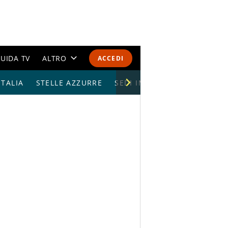
UIDA TV
ALTRO
ACCEDI
TALIA
STELLE AZZURRE
CALENDARI E CLASSIFICHE
SEDI IMPIANTI
ALTRI SPORT
MONDIALI 2026
OLIMPIADI
GOSSIP
LIFESTYLE