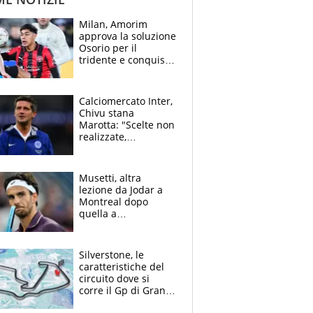
Milan, Amorim
approva la soluzione
Osorio per il
tridente e conquista
Jashari: la frecciata
dello svizzero all'ex
Allegri
Calciomercato Inter,
Chivu stana
Marotta: "Scelte non
realizzate,
dobbiamo
completare la
squadra"
Musetti, altra
lezione da Jodar a
Montreal dopo
quella a
Washington: "Avrei
voluto spaccare
tutto"
Silverstone, le
caratteristiche del
circuito dove si
corre il Gp di Gran
Bretagna del