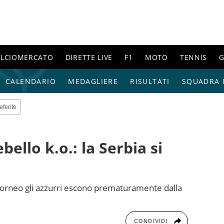
ALCIOMERCATO
DIRETTE LIVE
F1
MOTO
TENNIS
G
CALENDARIO
MEDAGLIERE
RISULTATI
SQUADRA I
eferite
bello k.o.: la Serbia si
l torneo gli azzurri escono prematuramente dalla
CONDIVIDI