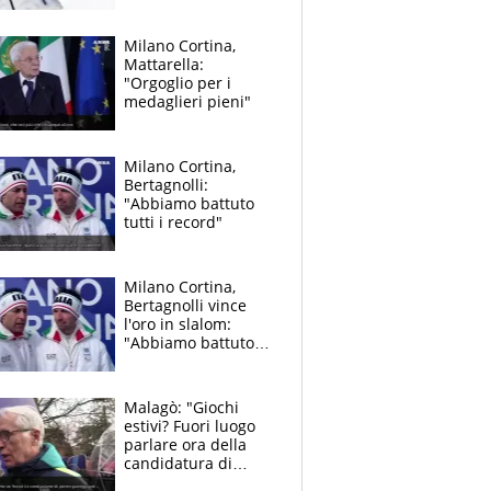
da oggi
Milano Cortina,
Mattarella:
"Orgoglio per i
medaglieri pieni"
Milano Cortina,
Bertagnolli:
"Abbiamo battuto
tutti i record"
Milano Cortina,
Bertagnolli vince
l'oro in slalom:
"Abbiamo battuto
tutti i record"
Malagò: "Giochi
estivi? Fuori luogo
parlare ora della
candidatura di
Roma"