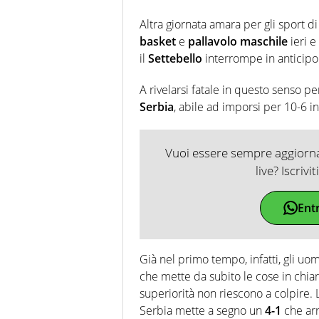
Altra giornata amara per gli sport d
basket
e
pallavolo maschile
ieri e
il
Settebello
interrompe in anticipo
A rivelarsi fatale in questo senso per
Serbia
, abile ad imporsi per 10-6 
Vuoi essere sempre aggiornat
live? Iscrivi
Ent
Già nel primo tempo, infatti, gli uo
che mette da subito le cose in chiar
superiorità non riescono a colpire
Serbia mette a segno un
4-1
che ar