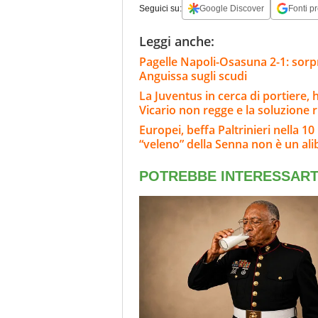
Seguici su:
Google Discover
Fonti pr
Leggi anche:
Pagelle Napoli-Osasuna 2-1: sorpr
Anguissa sugli scudi
La Juventus in cerca di portiere,
Vicario non regge e la soluzione 
Europei, beffa Paltrinieri nella 10
“veleno” della Senna non è un ali