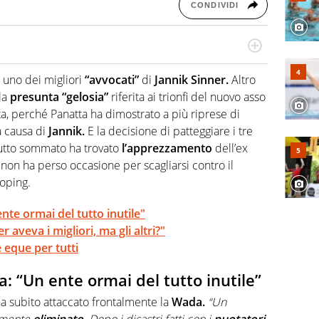
CONDIVIDI
o a tutto campo, è il tuttologo di Virgilio Sport. Provate a
 di volley o di curling: ve ne farà innamorare
 uno dei migliori
“avvocati”
di
Jannik Sinner.
Altro
lla
presunta “gelosia”
riferita ai trionfi del nuovo asso
a, perché Panatta ha dimostrato a più riprese di
a causa di
Jannik.
E la decisione di patteggiare i tre
utto sommato ha trovato
l’apprezzamento
dell’ex
non ha perso occasione per scagliarsi contro il
oping.
nte ormai del tutto inutile"
 aveva i migliori, ma gli altri?"
eque per tutti
: “Un ente ormai del tutto inutile”
a subito attaccato frontalmente la
Wada.
“Un
emente
eliminato.
Dopo i disastri fatti con i
nuotatori