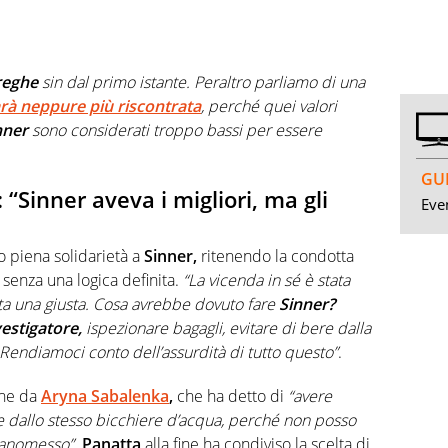
treghe
sin dal primo istante. Peraltro parliamo di una
rà neppure più riscontrata
, perché quei valori
nner
sono considerati troppo bassi per essere
GUI
 “Sinner aveva i migliori, ma gli
Even
 piena solidarietà a
Sinner,
ritenendo la condotta
senza una logica definita.
“La vicenda in sé è stata
ta una giusta. Cosa avrebbe dovuto fare
Sinner?
vestigatore,
ispezionare bagagli, evitare di bere dalla
 Rendiamoci conto dell’assurdità di tutto questo”
.
che da
Aryna Sabalenka
,
che ha detto di
“avere
e dallo stesso bicchiere d’acqua, perché non posso
manomesso”.
Panatta
alla fine ha condiviso la scelta di