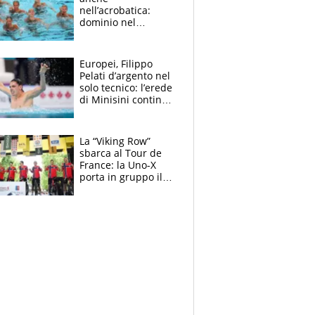
nell’acrobatica:
dominio nel
medagliere, ora
tocca a Ceccon, Curti
e compagni
Europei, Filippo
continuare
Pelati d’argento nel
solo tecnico: l’erede
di Minisini continua
a stupire, Los
Angeles è già nel
mirino
La “Viking Row”
sbarca al Tour de
France: la Uno-X
porta in gruppo il
rito della Norvegia
di Haaland e
compagni