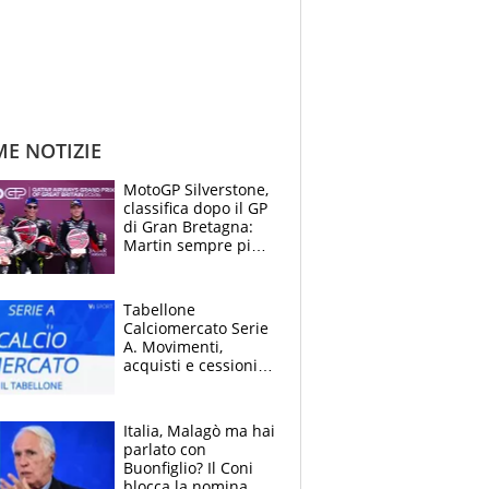
ME NOTIZIE
MotoGP Silverstone,
classifica dopo il GP
di Gran Bretagna:
Martin sempre più
leader, ma
Bezzecchi avanza
Tabellone
Calciomercato Serie
A. Movimenti,
acquisti e cessioni:
estate 2026-27
Italia, Malagò ma hai
parlato con
Buonfiglio? Il Coni
blocca la nomina di