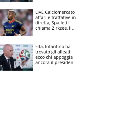
finito per lui"
LIVE Calciomercato
affari e trattative in
diretta, Spalletti
chiama Zirkzee, il
Milan valuta il
ritorno di Brahim
Diaz
Fifa, Infantino ha
trovato gli alleati:
ecco chi appoggia
ancora il presidente
che spera di essere
rieletto