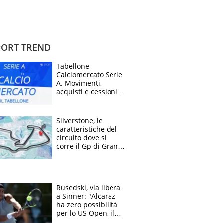
ORT TREND
Tabellone
Calciomercato Serie
A. Movimenti,
acquisti e cessioni:
estate 2026-27
Silverstone, le
caratteristiche del
circuito dove si
corre il Gp di Gran
Bretagna del
Motomondiale
Rusedski, via libera
a Sinner: "Alcaraz
ha zero possibilità
per lo US Open, il
2026 forse è gà