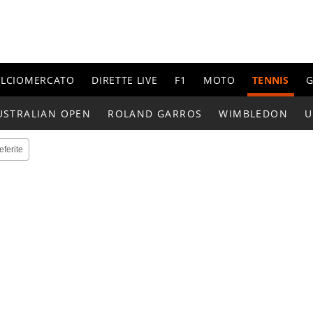
ALCIOMERCATO
DIRETTE LIVE
F1
MOTO
TENNIS
G
USTRALIAN OPEN
ROLAND GARROS
WIMBLEDON
U
eferite