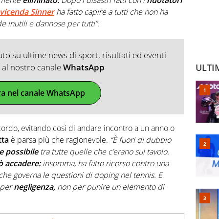
a vicenda Sinner
ha fatto capire a tutti che non ha
inutili e dannose per tutti”.
o su ultime news di sport, risultati ed eventi
ti al nostro canale
WhatsApp
ULTI
ra nel canale WhatsApp
cordo, evitando così di andare incontro a un anno o
tta
è parsa più che ragionevole.
“È fuori di dubbio
e possibile
tra tutte quelle che c’erano sul tavolo.
ò accadere:
insomma, ha fatto ricorso contro una
e che governa le questioni di doping nel tennis. E
 per
negligenza,
non per punire un elemento di