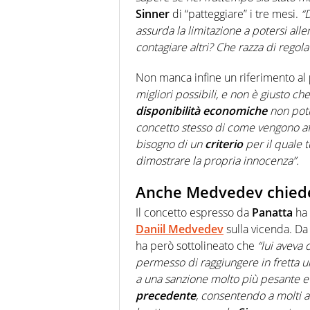
Sinner
di “patteggiare” i tre mesi.
“
assurda la limitazione a potersi al
contagiare altri? Che razza di regol
Non manca infine un riferimento al
migliori possibili, e non è giusto ch
disponibilità economiche
non potr
concetto stesso di come vengono aff
bisogno di un
criterio
per il quale 
dimostrare la propria innocenza”.
Anche Medvedev chiede 
Il concetto espresso da
Panatta
ha 
Daniil Medvedev
sulla vicenda. Da
ha però sottolineato che
“lui aveva 
permesso di raggiungere in fretta 
a una sanzione molto più pesante e 
precedente
, consentendo a molti at