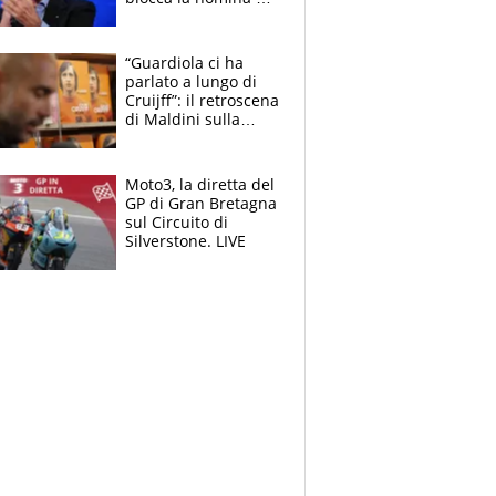
Diana Bianchedi
“Guardiola ci ha
parlato a lungo di
Cruijff”: il retroscena
di Maldini sulla
Nazionale e sul
sogno interrotto
Moto3, la diretta del
GP di Gran Bretagna
sul Circuito di
Silverstone. LIVE