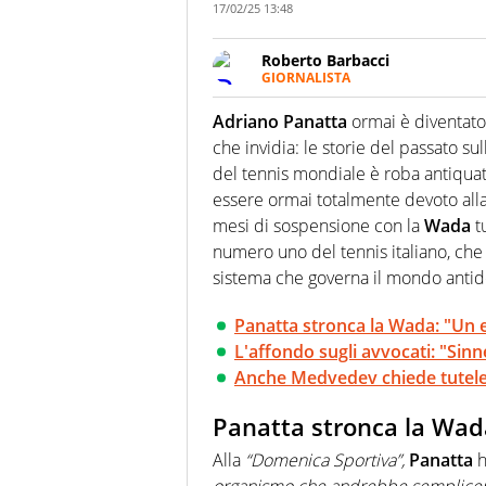
17/02/25 13:48
Roberto Barbacci
GIORNALISTA
Giornalista (pubblicista) sportiv
chiedergli di boxe, di scherma,
Adriano Panatta
ormai è diventato
che invidia: le storie del passato su
del tennis mondiale è roba antiquat
essere ormai totalmente devoto all
mesi di sospensione con la
Wada
t
numero uno del tennis italiano, che 
sistema che governa il mondo antid
Panatta stronca la Wada: "Un e
L'affondo sugli avvocati: "Sinner
Anche Medvedev chiede tutele 
Panatta stronca la Wada
Alla
“Domenica Sportiva”,
Panatta
h
organismo che andrebbe semplic