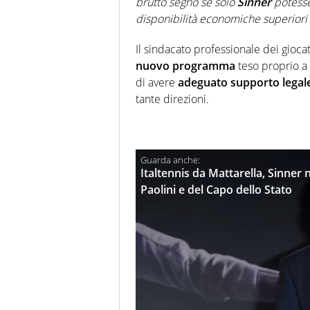
brutto segno se solo
Sinner
potesse
disponibilità economiche superiori 
Il sindacato professionale dei gioca
nuovo programma
teso proprio a 
di avere
adeguato supporto legal
tante direzioni.
Italtennis da Mattarella, Sinner n
Paolini e del Capo dello Stato