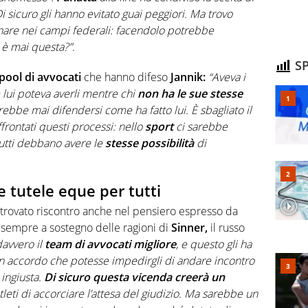
Di sicuro gli hanno evitato guai peggiori. Ma trovo
lenare nei campi federali: facendolo potrebbe
a è mai questa?”
.
SP
pool di avvocati
che hanno difeso
Jannik:
“Aveva i
e lui poteva averli mentre chi
non ha le sue stesse
ebbe mai difendersi come ha fatto lui. È sbagliato il
rontati questi processi: nello
sport
ci sarebbe
tutti debbano avere le
stesse possibilità
di
tutele eque per tutti
trovato riscontro anche nel pensiero espresso da
 sempre a sostegno delle ragioni di
Sinner,
il russo
davvero il
team di avvocati migliore
, e questo gli ha
un accordo che potesse impedirgli di andare incontro
ingiusta.
Di sicuro questa vicenda creerà un
leti di accorciare l’attesa del giudizio. Ma sarebbe un