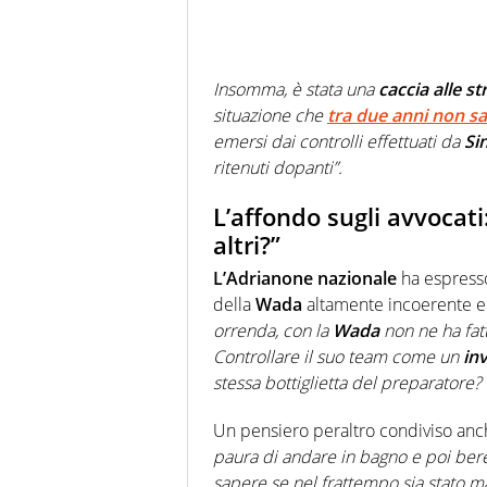
Insomma, è stata una
caccia alle s
situazione che
tra due anni non sa
emersi dai controlli effettuati da
Si
ritenuti dopanti”.
L’affondo sugli avvocati:
altri?”
L’Adrianone nazionale
ha espresso
della
Wada
altamente incoerente e 
orrenda, con la
Wada
non ne ha fat
Controllare il suo team come un
in
stessa bottiglietta del preparatore?
Un pensiero peraltro condiviso an
paura di andare in bagno e poi ber
sapere se nel frattempo sia stato 