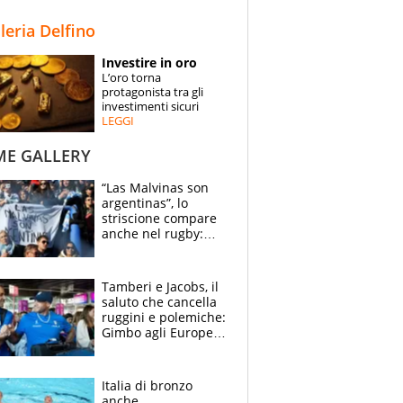
STORIE
lleria Delfino
SPECIALI
Investire in oro
L’oro torna
ESPERTI
protagonista tra gli
investimenti sicuri
LEGGI
CONTATTI
ME GALLERY
“Las Malvinas son
argentinas”, lo
striscione compare
anche nel rugby:
dopo Messi e
compagni ormai è
un caso
Tamberi e Jacobs, il
saluto che cancella
ruggini e polemiche:
Gimbo agli Europei
cerca un altro
miracolo
Italia di bronzo
anche