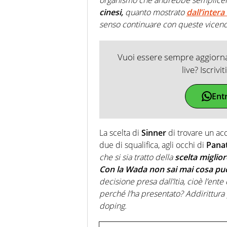
cinesi,
quanto mostrato
dall’inter
senso continuare con queste vicende 
Vuoi essere sempre aggiornat
live? Iscrivi
Ent
La scelta di
Sinner
di trovare un ac
due di squalifica, agli occhi di
Pana
che si sia tratto della
scelta miglior
Con la Wada non sai mai cosa pu
decisione presa dall’Itia, cioè l’ent
perché l’ha presentato? Addirittura
doping.