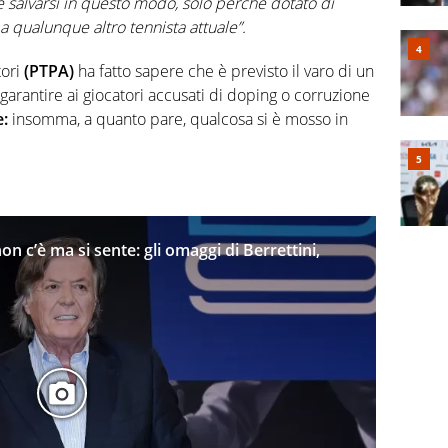
 salvarsi in questo modo, solo perché dotato di
a qualunque altro tennista attuale”.
tori
(PTPA)
ha fatto sapere che è previsto il varo di un
garantire ai giocatori accusati di doping o corruzione
e:
insomma, a quanto pare, qualcosa si è mosso in
on c’è ma si sente: gli omaggi di Berrettini,