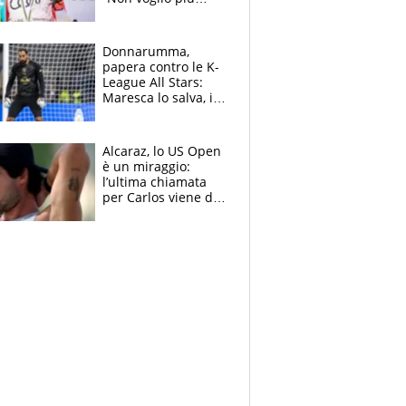
gareggiare”. Visita
decisiva per
Brignone
Donnarumma,
papera contro le K-
League All Stars:
Maresca lo salva, i
tifosi del City lo
attaccano
Alcaraz, lo US Open
è un miraggio:
l’ultima chiamata
per Carlos viene da
New York e
potrebbe
coinvolgere Serena
Williams