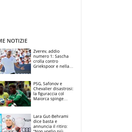
ME NOTIZIE
Zverev, addio
numero 1: Sascha
crolla contro
Griekspoor e nella
sfida a due con
Sinner si conferma
terzo. Quanti malori
PSG, Safonov e
a Montreal
Chevalier disastrosi:
la figuraccia col
Maiorca spinge
Suzuki da Luis
Enrique, Juve a
rischio beffa
Lara Gut-Behrami
dice basta e
annuncia il ritiro:
“Non voglio più