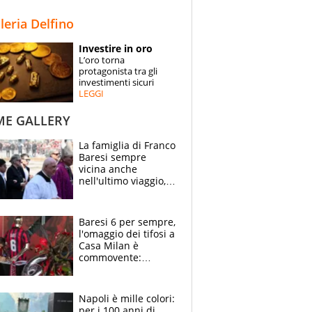
STORIE
lleria Delfino
SPECIALI
Investire in oro
L’oro torna
ESPERTI
protagonista tra gli
investimenti sicuri
LEGGI
CONTATTI
ME GALLERY
La famiglia di Franco
Baresi sempre
vicina anche
nell'ultimo viaggio,
la moglie Maura, i
figli e i suoi cari
circondati
Baresi 6 per sempre,
dall'affetto dei tifosi
l'omaggio dei tifosi a
Casa Milan è
commovente:
maglie, bandiere,
sciarpe, lacrime e
bigliettini
Napoli è mille colori:
per i 100 anni di