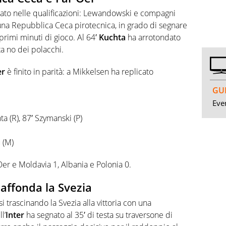
iato nelle qualificazioni: Lewandowski e compagni
 una Repubblica Ceca pirotecnica, in grado di segnare
primi minuti di gioco. Al 64′
Kuchta
ha arrotondato
a no dei polacchi.
er
è finito in parità: a Mikkelsen ha replicato
GUI
Even
hta (R), 87′ Szymanski (P)
u (M)
er e Moldavia 1, Albania e Polonia 0.
affonda la Svezia
si trascinando la Svezia alla vittoria con una
l’
Inter
ha segnato al 35′ di testa su traversone di