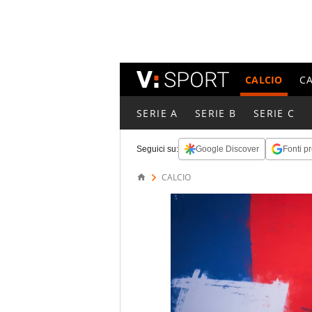
CALCIO
C
SERIE A
SERIE B
SERIE C
Seguici su:
Google Discover
Fonti pr
CALCIO