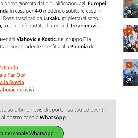
 prima giornata delle qualificazioni agli
Europei
anda
in casa per
4-0
mettendo subito le cose in
i Rossi trascinati da
Lukaku
(tripletta) si sono
a,
a cui non è bastato il ritorno di
Ibrahimovic
.
uventini
Vlahovic e Kostic
, nel gruppo E la
utta e sorprendente sconfitta alla
Polonia
di
l'Olanda
a e Far Oer
a la Svezia
lahovic decisivi
o su ultime news di sport, risultati ed eventi
ti al nostro canale
WhatsApp
ra nel canale WhatsApp