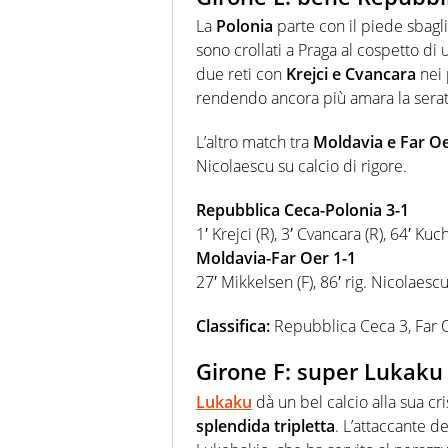
La
Polonia
parte con il piede sbagl
sono crollati a Praga al cospetto di
due reti con
Krejci e Cvancara
nei 
rendendo ancora più amara la serat
L’altro match tra
Moldavia e Far O
Nicolaescu su calcio di rigore.
Repubblica Ceca-Polonia 3-1
1′ Krejci (R), 3′ Cvancara (R), 64′ Kuc
Moldavia-Far Oer 1-1
27′ Mikkelsen (F), 86′ rig. Nicolaesc
Classifica:
Repubblica Ceca 3, Far O
Girone F: super Lukaku 
Lukaku
dà un bel calcio alla sua cri
splendida tripletta
. L’attaccante del