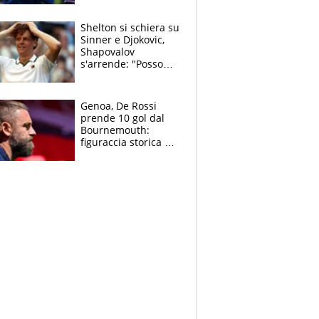
3 anni
Shelton si schiera su
Sinner e Djokovic,
Shapovalov
s'arrende: "Posso
battere tutti tranne
Jannik e Alcaraz"
Genoa, De Rossi
prende 10 gol dal
Bournemouth:
figuraccia storica ed
è allarme per il
mercato di Lopez