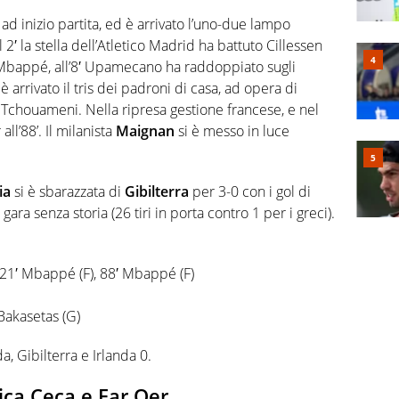
ad inizio partita, ed è arrivato l’uno-due lampo
al 2′ la stella dell’Atletico Madrid ha battuto Cillessen
bappé, all’8′ Upamecano ha raddoppiato sugli
 è arrivato il tris dei padroni di casa, ad opera di
da Tchouameni. Nella ripresa gestione francese, e nel
ll’88’. Il milanista
Maignan
si è messo in luce
ia
si è sbarazzata di
Gibilterra
per 3-0 con i gol di
ara senza storia (26 tiri in porta contro 1 per i greci).
 21′ Mbappé (F), 88′ Mbappé (F)
 Bakasetas (G)
, Gibilterra e Irlanda 0.
ica Ceca e Far Oer