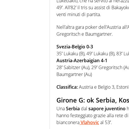
Lukebakio, che ha servito al nerazzu
49′. All’82’ il tris su assist di Bakayo
venti minuti di partita.
Nell’altra gara poker dell’Austria all
Gregoritsch e Baumgartner.
Svezia-Belgio 0-3
35′ Lukaku (B), 49′ Lukaku (B), 83′ Lu
Austria-Azerbaigian 4-1
28′ Sabitzer (Au), 29′ Gregoritsch (A
Baumgartner (Au)
Classifica:
Austria e Belgio 3, Estoni
Girone G: ok Serbia, Kos
Una
Serbia
dal
sapore juventino
h
hanno festeggiato grazie alla rete di 
bianconera
Vlahovic
al 53′.