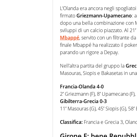
L’Olanda era ancora negli spogliatoi 
firmato
Griezmann-Upamecano
: 
dopo una bella combinazione con M
sviluppi di un calcio piazzato. Al 21′
Mbappé
, servito con un filtrante 
finale Mbappé ha realizzato il poker a
parando un rigore a Depay.
Nell’altra partita del gruppo la
Grec
Masouras, Siopis e Bakasetas in una g
Francia-Olanda 4-0
2′ Griezmann (F), 8′ Upamecano (F),
Gibilterra-Grecia 0-3
11′ Masouras (G), 45′ Siopis (G), 58′
Classifica:
Francia e Grecia 3, Olanda
Girone E: bene Repubbl