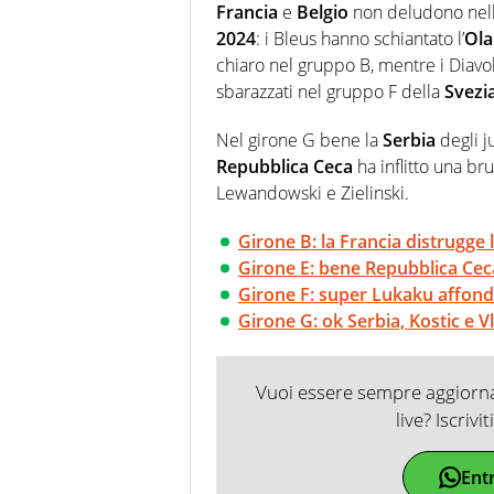
Francia
e
Belgio
non deludono nella
2024
: i Bleus hanno schiantato l’
Ol
chiaro nel gruppo B, mentre i Diavol
sbarazzati nel gruppo F della
Svezi
Nel girone G bene la
Serbia
degli j
Repubblica Ceca
ha inflitto una br
Lewandowski e Zielinski.
Girone B: la Francia distrugge 
Girone E: bene Repubblica Cec
Girone F: super Lukaku affond
Girone G: ok Serbia, Kostic e V
Vuoi essere sempre aggiornat
live? Iscrivi
Ent