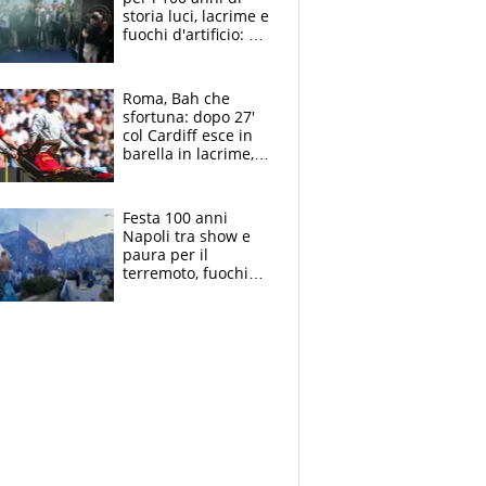
storia luci, lacrime e
fuochi d'artificio: De
Laurentiis salta al
coro anti-Juve
Roma, Bah che
sfortuna: dopo 27'
col Cardiff esce in
barella in lacrime,
Dybala rigore da
schiaffi, i giallorossi
prendono 3 gol in
Festa 100 anni
45'
Napoli tra show e
paura per il
terremoto, fuochi
d'artificio e
polemiche: andava
fermato