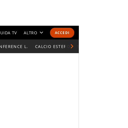
UIDA TV
ALTRO
ACCEDI
NFERENCE L.
CALENDARI E CLASSIFICHE
CALCIO ESTERO
SUPERCOPPA ITALIAN
ALTRI SPORT
MONDIALI 2026
OLIMPIADI
GOSSIP
LIFESTYLE