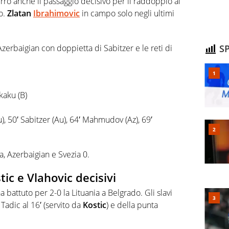
rro anche il passaggio decisivo per il raddoppio al
ko.
Zlatan
Ibrahimovic
in campo solo negli ultimi
’Azerbaigian con doppietta di Sabitzer e le reti di
SP
kaku (B)
u), 50′ Sabitzer (Au), 64′ Mahmudov (Az), 69′
a, Azerbaigian e Svezia 0.
tic e Vlahovic decisivi
a battuto per 2-0 la Lituania a Belgrado. Gli slavi
Tadic al 16′ (servito da
Kostic
) e della punta