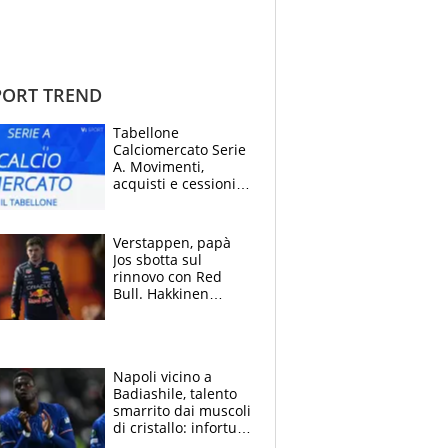
ORT TREND
Tabellone
Calciomercato Serie
A. Movimenti,
acquisti e cessioni:
estate 2026-27
Verstappen, papà
Jos sbotta sul
rinnovo con Red
Bull. Hakkinen
avverte McLaren:
“Prendere Max
sarebbe un rischio”
Napoli vicino a
Badiashile, talento
smarrito dai muscoli
di cristallo: infortuni
a raffica negli ultimi