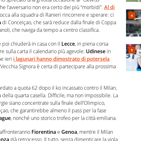
e l’avversario non era certo dei più “morbidi”.
Al di
 tocca alla squadra di Ranieri rincorrere e sperare: ci
n
di Conceiçao, che sarà reduce dalla finale di Coppa
anoli, che naviga da tempo a centro classifica.
 poi chiuderà in casa con il
Lecce
, in piena corsa
e sulla carta il calendario più agevole:
Udinese
in
he ieri
i lagunari hanno dimostrato di potersela
a Vecchia Signora è certa di partecipare alla prossima
dato a quota 62 dopo il ko incassato contro il Milan,
ella quarta casella. Difficile, ma non impossibile. La
rgie siano concentrate sulla finale dell’Olimpico,
içao, che garantirebbe almeno il pass per la fase
ague
, nonché uno storico trofeo per la città emiliana.
i affronteranno
Fiorentina
e
Genoa
, mentre il Milan
nza
già retrocesso. Il tutto, senza dimenticare la viola