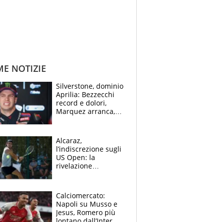
ME NOTIZIE
Silverstone, dominio
Aprilia: Bezzecchi
record e dolori,
Marquez arranca,
Bagnaia cade ed è
fuori dalla top 10
Alcaraz,
l’indiscrezione sugli
US Open: la
rivelazione
dell’amico
giornalista e il piano
B. Rune verso la
Calciomercato:
rinuncia
Napoli su Musso e
Jesus, Romero più
lontano dall’Inter,