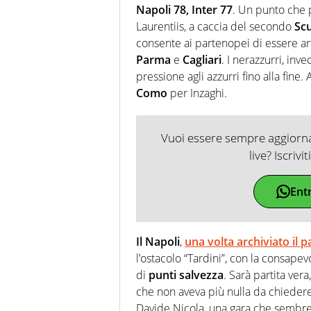
Napoli 78, Inter 77
. Un punto che p
Laurentiis, a caccia del secondo
Sc
consente ai partenopei di essere art
Parma
e
Cagliari
. I nerazzurri, in
pressione agli azzurri fino alla fine. 
Como
per Inzaghi.
Vuoi essere sempre aggiornat
live? Iscrivi
Ent
Il Napoli
,
una volta archiviato il 
l’ostacolo “Tardini”, con la consape
di
punti salvezza
. Sarà partita ver
che non aveva più nulla da chiedere
Davide Nicola, una gara che sembre