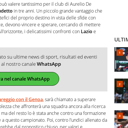
uò valere tantissimo per il club di Aurelio De
udetto
in tre anni. Un piccolo grande vantaggio che
efici del proprio destino in vista delle sfide con
vece, devono vincere e sperare, cercando di mettere
All’orizzonte, i delicatissimi confronti con
Lazio
e
ULTI
o su ultime news di sport, risultati ed eventi
ti al nostro canale
WhatsApp
ra nel canale WhatsApp
pareggio con il Genoa
, sarà chiamato a superare
volezza che affronterà una squadra ancora alla ricerca
a, ma del resto lo è stata anche contro una formazione
 a questo campionato. Poi, contro l’undici allenato da
rebbe dal pronostico chiuso, per valori e