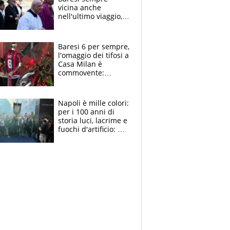
vicina anche
nell'ultimo viaggio,
la moglie Maura, i
figli e i suoi cari
circondati
Baresi 6 per sempre,
dall'affetto dei tifosi
l'omaggio dei tifosi a
Casa Milan è
commovente:
maglie, bandiere,
sciarpe, lacrime e
bigliettini
Napoli è mille colori:
per i 100 anni di
storia luci, lacrime e
fuochi d'artificio: De
Laurentiis salta al
coro anti-Juve