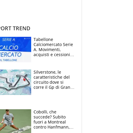
ORT TREND
Tabellone
Calciomercato Serie
A. Movimenti,
acquisti e cessioni:
estate 2026-27
Silverstone, le
caratteristiche del
circuito dove si
corre il Gp di Gran
Bretagna del
Motomondiale
Cobolli, che
succede? Subito
fuori a Montreal
contro Hanfmann,
per Flavio è tutta