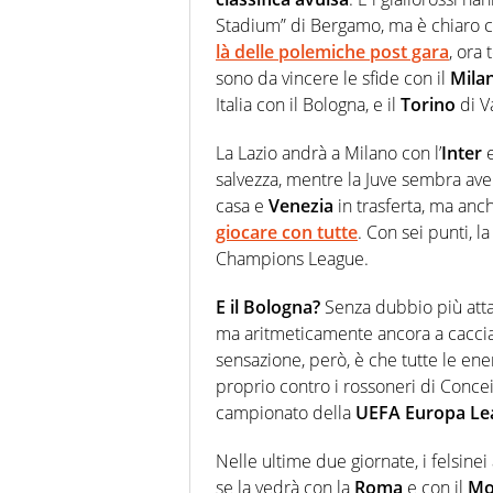
Stadium” di Bergamo, ma è chiaro ch
là delle polemiche post gara
, ora
sono da vincere le sfide con il
Mila
Italia con il Bologna, e il
Torino
di V
La Lazio andrà a Milano con l’
Inter
e
salvezza, mentre la Juve sembra aver
casa e
Venezia
in trasferta, ma anc
giocare con tutte
. Con sei punti, l
Champions League.
E il Bologna?
Senza dubbio più attar
ma aritmeticamente ancora a caccia d
sensazione, però, è che tutte le ene
proprio contro i rossoneri di Conce
campionato della
UEFA Europa Le
Nelle ultime due giornate, i felsine
se la vedrà con la
Roma
e con il
Mo