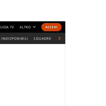
UIDA TV
ALTRO
ACCEDI
INDISPONIBILI
CALENDARI E CLASSIFICHE
SQUADRE
GIOCATORI SERIE A
ALTRI SPORT
MONDIALI 2026
OLIMPIADI
GOSSIP
LIFESTYLE