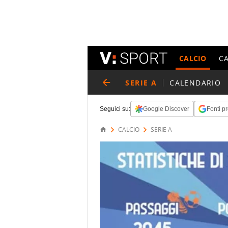
CALCIO
C
SERIE A
CALENDARIO
Seguici su:
Google Discover
Fonti pr
CALCIO
SERIE A