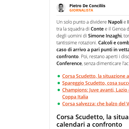
Pietro De Conciliis
GIORNALISTA
Giornalista pubblicista e speake
uno sguardo attento e competen
Un solo punto a dividere
Napoli
e
tra la squadra di
Conte
e il Genoa d
degli uomini di
Simone Inzaghi
, to
tantissime rotazioni.
Calcoli e comb
caso di arrivo a pari punti in vetta
confronto
. Poi, restano aperti i dis
Conference
, senza dimenticare l’a
Corsa Scudetto, la situazione a
Spareggio Scudetto, cosa succe
Champions: Juve avanti, Lazio
Coppa Italia
Corsa salvezza: che balzo del V
Corsa Scudetto, la situa
calendari a confronto