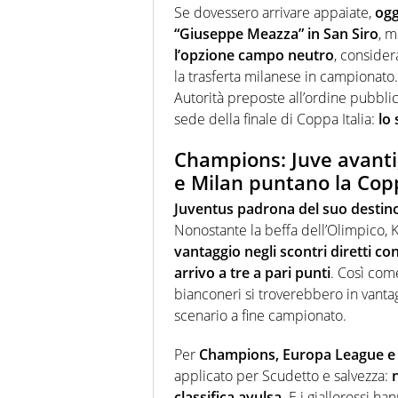
Se dovessero arrivare appaiate,
ogg
“Giuseppe Meazza” in San Siro
, m
l’opzione campo neutro
, consider
la trasferta milanese in campionato. 
Autorità preposte all’ordine pubblic
sede della finale di Coppa Italia:
lo 
Champions: Juve avanti
e Milan puntano la Copp
Juventus padrona del suo destin
Nonostante la beffa dell’Olimpico,
vantaggio negli scontri diretti con
arrivo a tre a pari punti
. Così com
bianconeri si troverebbero in vanta
scenario a fine campionato.
Per
Champions, Europa League e
applicato per Scudetto e salvezza:
classifica avulsa
. E i giallorossi h