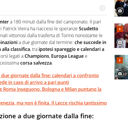
r radiofonico, per Virgilio Sport si occupa di calcio con
te sui campionati di Serie B e Serie C
Inter
a 180 minuti dalla fine del campionato. Il pari
i Patrick Vieira ha riacceso le speranze
Scudetto
rnati vittoriosi dalla trasferta di Torino nonostante le
inazioni
a due giornate dal termine:
che succede in
 alla classifica
, tra
ipotesi spareggio e calendari a
corsi legati a
Champions
,
Europa League
e
ccesissima
corsa salvezza
.
 due giornate dalla fine: calendari a confronto
de in caso di arrivo a pari punti
 e Roma inseguono. Bologna e Milan puntano la
enezia, ma non è finita. Il Lecce rischia tantissimo
zione a due giornate dalla fine: