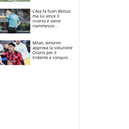
colpa della tosse
L'Aia fa fuori Abisso
ma lui vince il
ricorso e viene
riammesso:
continua momento
nero per gli arbitri
Milan, Amorim
approva la soluzione
Osorio per il
tridente e conquista
Jashari: la frecciata
dello svizzero all'ex
Allegri