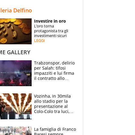
STORIE
lleria Delfino
SPECIALI
Investire in oro
L’oro torna
ESPERTI
protagonista tra gli
investimenti sicuri
LEGGI
CONTATTI
ME GALLERY
Trabzonspor, delirio
per Salah: tifosi
impazziti e lui firma
il contratto allo
stadio
Vozinha, in 30mila
allo stadio per la
presentazione al
Colo-Colo tra luci,
spettacolo, elicotteri
e paracadutisti
La famiglia di Franco
Baresi sempre