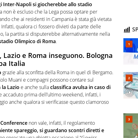
i Inter-Napoli si giocherebbe allo stadio
a non è escluso che la Lega possa optare per
ando che ai residenti in Campania è stata già vietata
Infatti, qualora ci fossero divieti da parte delle
SP
o, la partita si disputerebbe alternativamente nella
stadio Olimpico di Roma
.
, Lazio e Roma inseguono. Bologna
a Italia
o
grazie alla sconfitta della Roma in quel di Bergamo.
 Kolo Muani e compagni possono contare sul
 la Lazio
e anche sulla
classifica avulsa
in caso di
e accaduto prima dell’ultimo weekend, infatti, i
ggio anche qualora si verificasse questo clamoroso
 Conference
non vale, infatti, il regolamento
niente spareggio, si guardano scontri diretti e
anno sprecato una ghiotta occasione al “Gewiss