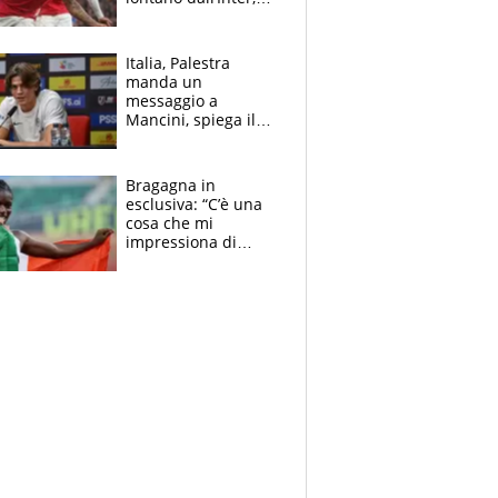
delirio Mastantuono,
Juve su Trubin. Il
tabellone
Italia, Palestra
manda un
messaggio a
Mancini, spiega il
motivo del no
all’Inter e lancia
l'alleanza con
Bragagna in
Donnarumma
esclusiva: “C’è una
cosa che mi
impressiona di
Doualla. Jacobs?
Ecco come è rinato”.
E svela la sorpresa
agli Europei