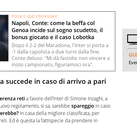
Forse ti può interessare
Napoli, Conte: come la beffa col
Genoa incide sul sogno scudetto, il
bonus giocato e il caso Lobotka
Dopo il 2-2 del Maradona, l'Inter si porta a
-1 dalla capolista a due turni dalla fine.
GUI
Conte deluso: "Mi dà fastidio non vincere a
Even
inizio campionato, figuriamoci ora".
a succede in caso di arrivo a pari
ferenza reti
a favore dell’Inter di Simone Inzaghi, a
 nuovo regolamento, si sa, sarebbe
spareggio
in caso
herebbe?
In casa della migliore classificata, per
 reti. Ed è questa la fattispecie da prendere in