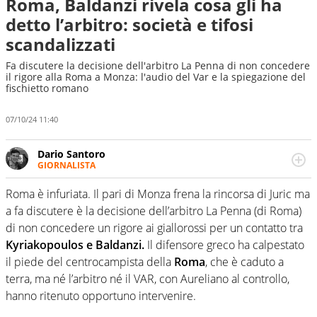
Roma, Baldanzi rivela cosa gli ha
detto l’arbitro: società e tifosi
scandalizzati
Fa discutere la decisione dell'arbitro La Penna di non concedere
il rigore alla Roma a Monza: l'audio del Var e la spiegazione del
fischietto romano
07/10/24 11:40
Dario Santoro
GIORNALISTA
Scrive, commenta, racconta lo sport in tutte le
sfaccettature. Tocca l'apice quando ha modo di
Roma è infuriata. Il pari di Monza frena la rincorsa di Juric ma
concentrarsi sulle interviste ai grandi protagonisti
a fa discutere è la decisione dell’arbitro La Penna (di Roma)
di non concedere un rigore ai giallorossi per un contatto tra
Kyriakopoulos e Baldanzi.
Il difensore greco ha calpestato
il piede del centrocampista della
Roma
, che è caduto a
terra, ma né l’arbitro né il VAR, con Aureliano al controllo,
hanno ritenuto opportuno intervenire.