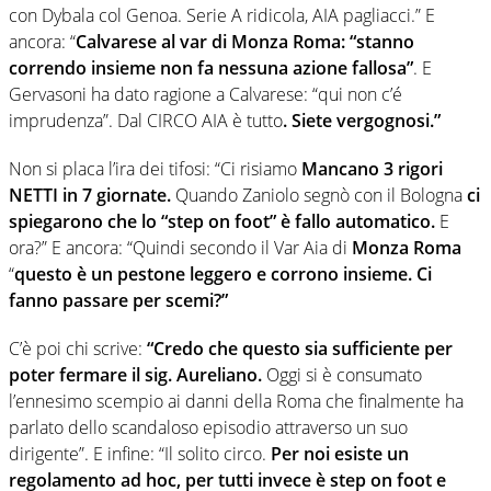
con Dybala col Genoa. Serie A ridicola, AIA pagliacci.” E
ancora: “
Calvarese al var di Monza Roma:
“stanno
correndo insieme non fa nessuna azione fallosa”
. E
Gervasoni ha dato ragione a Calvarese: “qui non c’é
imprudenza”. Dal CIRCO AIA è tutto
. Siete vergognosi.”
Non si placa l’ira dei tifosi: “Ci risiamo
Mancano 3 rigori
NETTI in 7 giornate.
Quando Zaniolo segnò con il Bologna
ci
spiegarono che lo “step on foot” è fallo automatico.
E
ora?” E ancora: “Quindi secondo il Var Aia di
Monza Roma
“
questo è un pestone leggero e corrono insieme.
Ci
fanno passare per scemi?”
C’è poi chi scrive:
“Credo che questo sia sufficiente per
poter fermare il sig. Aureliano.
Oggi si è consumato
l’ennesimo scempio ai danni della Roma che finalmente ha
parlato dello scandaloso episodio attraverso un suo
dirigente”. E infine: “Il solito circo.
Per noi esiste un
regolamento ad hoc, per tutti invece è step on foot e