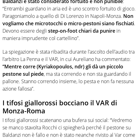
Baldanzi è stato considerato fortuito e non punibile
:
“Entrambi guardano in aria ed è uno scontro fortuito di gioco.
Paragoniamolo a quello di Di Lorenzo in Napoli-Monza.
Non
vogliamo che microtocchi o micro-pestoni siano fischiati
.
Devono essere degli
step-on-foot chiari da punire
in
maniera imprudente col cartellino”.
La spiegazione è stata ribadita durante l’ascolto dell’audio tra
l’arbitro La Penna e il VAR, in cui Aureliano ha commentato:
“Mentre corre (Kyriakopoulos, ndr) gli dà un piccolo
pestone sul piede
, ma sta correndo e non sta guardando il
pallone. Stanno correndo insieme, lo pesta e non fa nessuna
azione fallosa”.
I tifosi giallorossi bocciano il VAR di
Monza-Roma
I tifosi giallorossi scatenano una bufera sui social: “Vedremo
se manco stavolta Rocchi ci spiegherà perché il pestone su
Baldanzi non è fallo e non è stato neanche rivisto al Var come