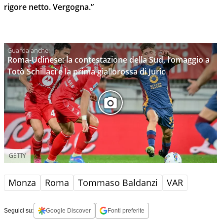
rigore netto. Vergogna.”
Roma-Udinese: la contestazione della Sud, l’omaggio a
Totò Schillaci e la prima giallorossa di Juric
GETTY
Monza
Roma
Tommaso Baldanzi
VAR
Seguici su:
Google Discover
Fonti preferite