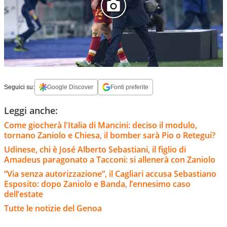
Seguici su:
Google Discover
Fonti preferite
Leggi anche:
Come giocherà l'Italia di Mancini: deciso il modulo,
tornano Zaniolo e Chiesa, il bomber sarà Pio o Retegui?
Udinese, chi è José Alberto Sebastiani, il figlio di
Amadeus paragonato a Tacconi: si allenerà con Zaniolo
“Via senza autorizzazione”, il Cagliari accusa Sebastiano
Esposito: dopo Zaniolo e Banda, l’ennesimo caso
dell’estate
Tutte le notizie del Genoa