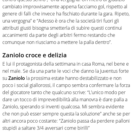
cambiato improvvisamente appena facciamo gol, rispetto al
genere di falli che invece ha fischiato durante la gara. Ripeto,
una vergogna” e “Adesso è ora che la società tiri fuori gli
attributi giusti bisogna smetterla di subire questi continui
accanimenti da parte degli arbitri fermo restando che
comunque non riusciamo a mettere la palla dentro”.
Zaniolo croce e delizia
E lui il protagonista della settimana in casa Roma, nel bene e
nel male. Se da una parte le voci che danno la Juventus forte
su
Zaniolo
la prossima estate hanno destabilizzato e non
poco i social giallorossi, il campo sembra confermare la forza
del giocatore tanto che qualcuno scrive: “L’unico modo per
dare un tocco di imprevedibilità alla manovra è dare palla a
Zaniolo, sperando si inventi qualcosa. Mi sembra evidente
che non può esser sempre questa la soluzione” anche se per
altri ancora poco costante: “Zaniolo passa da perdere palloni
stupidi a saltare 3/4 avversari come birilli”