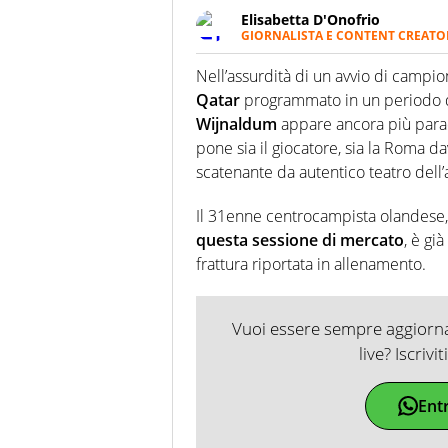
Elisabetta D'Onofrio
GIORNALISTA E CONTENT CREATO
Giornalista professionista dal 
soprattutto di calcio, di sport
Nell’assurdità di un avvio di campio
nell'ambito della creazione di 
Qatar
programmato in un periodo del
ruolo di libero. Cura una classi
Wijnaldum
appare ancora più para
pone sia il giocatore, sia la Roma d
scatenante da autentico teatro dell’
Il 31enne centrocampista olandese, 
questa sessione di mercato
, è gi
frattura riportata in allenamento.
Vuoi essere sempre aggiornat
live? Iscrivi
Ent