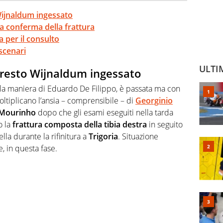
 Wijnaldum ingessato
a conferma della frattura
a per il consulto
scenari
ULTI
presto
Wijnaldum
ingessato
alla maniera di Eduardo De Filippo, è passata ma con
ltiplicano l’ansia – comprensibile – di
Georginio
 Mourinho
dopo che gli esami eseguiti nella tarda
o la
frattura composta della tibia destra
in seguito
lla durante la rifinitura a
Trigoria
. Situazione
, in questa fase.