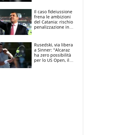
derubato, che
attacco all’Italia
Il caso fideiussione
frena le ambizioni
del Catania: rischio
penalizzazione in
classifica, cosa
succede?
Rusedski, via libera
a Sinner: "Alcaraz
ha zero possibilità
per lo US Open, il
2026 forse è gà
finito per lui"