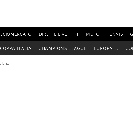
ALCIOMERCATO
DIRETTE LIVE
F1
MOTO
TENNIS
G
COPPA ITALIA
CHAMPIONS LEAGUE
EUROPA L.
CO
eferite