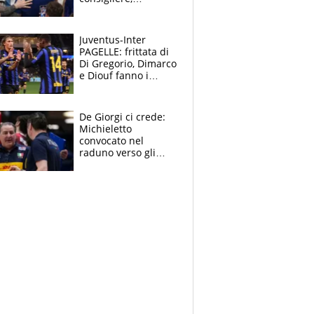
manager, amico e
capofamiglia
Juventus-Inter
PAGELLE: frittata di
Di Gregorio, Dimarco
e Diouf fanno i
bianconeri piccoli
piccoli, Ylildiz
scompare, Kolo fa
De Giorgi ci crede:
sperare
Michieletto
convocato nel
raduno verso gli
Europei. A sorpresa
torna Rychlicki