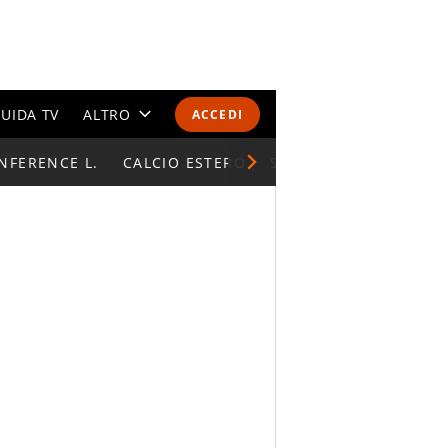
UIDA TV
ALTRO
ACCEDI
NFERENCE L.
CALENDARI E CLASSIFICHE
CALCIO ESTERO
SUPERCOPPA ITALIAN
ALTRI SPORT
MONDIALI 2026
OLIMPIADI
GOSSIP
LIFESTYLE