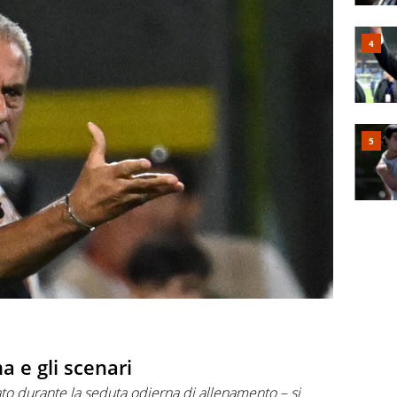
a e gli scenari
ato durante la seduta odierna di allenamento – si