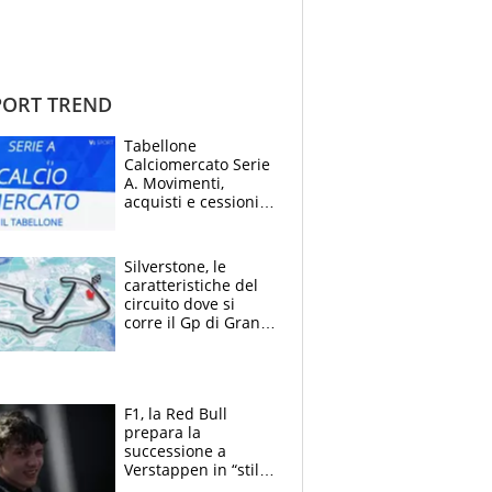
ORT TREND
Tabellone
Calciomercato Serie
A. Movimenti,
acquisti e cessioni:
estate 2026-27
Silverstone, le
caratteristiche del
circuito dove si
corre il Gp di Gran
Bretagna del
Motomondiale
F1, la Red Bull
prepara la
successione a
Verstappen in “stile
Antonelli”. Colapinto