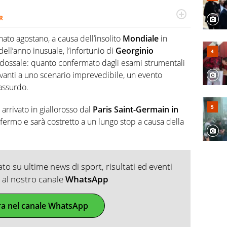
R
2007, scrive per curiosità personale e necessità:
 e dei suoi protagonisti, concedendosi innocenti evasioni
nato agostano, a causa dell’insolito
Mondiale
in
format. Un tempo ala destra, oggi si sente a suo agio nel
l’anno inusuale, l’infortunio di
Georginio
fica riservata dei migliori 5 calciatori di sempre.
dossale: quanto confermato dagli esami strumentali
avanti a uno scenario imprevedibile, un evento
assurdo.
arrivato in giallorosso dal
Paris Saint-Germain in
à fermo e sarà costretto a un lungo stop a causa della
o su ultime news di sport, risultati ed eventi
ti al nostro canale
WhatsApp
ra nel canale WhatsApp