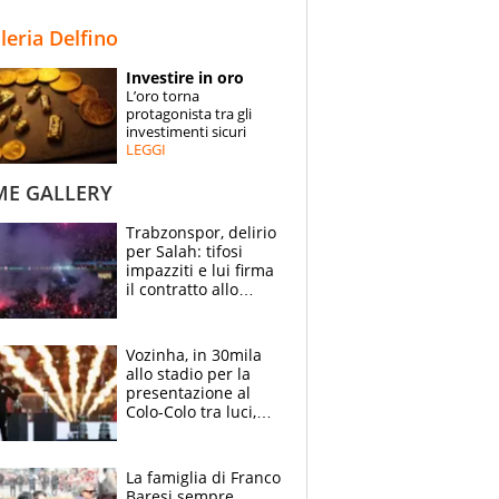
STORIE
lleria Delfino
SPECIALI
Investire in oro
L’oro torna
ESPERTI
protagonista tra gli
investimenti sicuri
LEGGI
CONTATTI
ME GALLERY
Trabzonspor, delirio
per Salah: tifosi
impazziti e lui firma
il contratto allo
stadio
Vozinha, in 30mila
allo stadio per la
presentazione al
Colo-Colo tra luci,
spettacolo, elicotteri
e paracadutisti
La famiglia di Franco
Baresi sempre