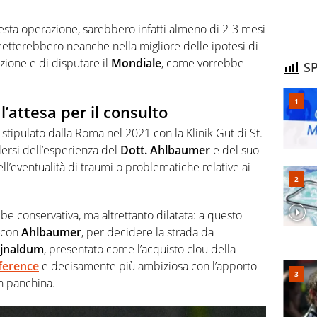
uesta operazione, sarebbero infatti almeno di 2-3 mesi
tterebbero neanche nella migliore delle ipotesi di
zione e di disputare il
Mondiale
, come vorrebbe –
SP
l’attesa per il consulto
o stipulato dalla Roma nel 2021 con la Klinik Gut di St.
lersi dell’esperienza del
Dott. Ahlbaumer
e del suo
l’eventualità di traumi o problematiche relative ai
 conservativa, ma altrettanto dilatata: a questo
o con
Ahlbaumer
, per decidere la strada da
jnaldum
, presentato come l’acquisto clou della
ference
e decisamente più ambiziosa con l’apporto
n panchina.