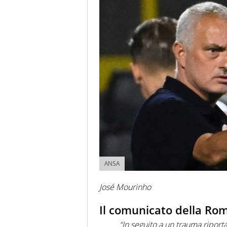
ANSA
José Mourinho
Il comunicato della Rom
“In seguito a un trauma riport