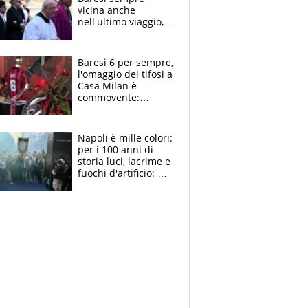
vicina anche
nell'ultimo viaggio,
la moglie Maura, i
figli e i suoi cari
circondati
Baresi 6 per sempre,
dall'affetto dei tifosi
l'omaggio dei tifosi a
Casa Milan è
commovente:
maglie, bandiere,
sciarpe, lacrime e
bigliettini
Napoli è mille colori:
per i 100 anni di
storia luci, lacrime e
fuochi d'artificio: De
Laurentiis salta al
coro anti-Juve