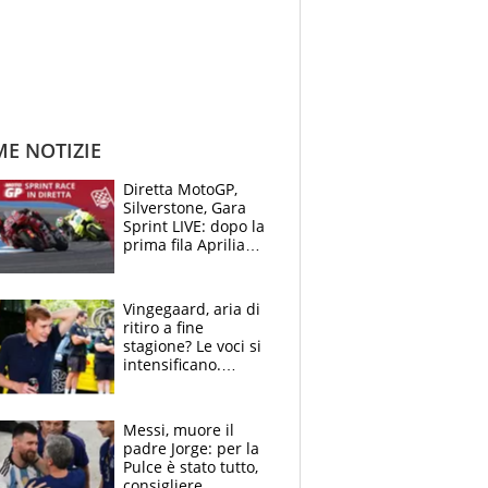
ME NOTIZIE
Diretta MotoGP,
Silverstone, Gara
Sprint LIVE: dopo la
prima fila Aprilia
cerca il colpaccio
Vingegaard, aria di
ritiro a fine
stagione? Le voci si
intensificano.
Pogacar, niente
Sanremo nel 2027:
vuole la Roubaix
Messi, muore il
padre Jorge: per la
Pulce è stato tutto,
consigliere,