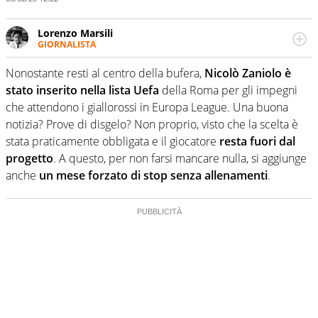
Lorenzo Marsili
GIORNALISTA
Giornalista pubblicista, redattore, divulgatore. E' una
delle anime video del sito: racconta in immagini un
Nonostante resti al centro della bufera,
Nicolò Zaniolo è
evento e lo fa come pochi altri
stato inserito nella lista Uefa
della Roma per gli impegni
che attendono i giallorossi in Europa League. Una buona
notizia? Prove di disgelo? Non proprio, visto che la scelta è
stata praticamente obbligata e il giocatore
resta fuori dal
progetto
. A questo, per non farsi mancare nulla, si aggiunge
anche
un mese forzato di stop senza allenamenti
.