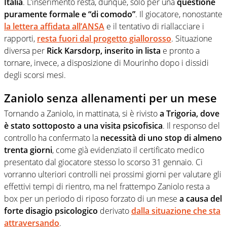
Italia
. L’inserimento resta, dunque, solo per una
questione
puramente formale e “di comodo”
. Il giocatore, nonostante
la lettera affidata all’ANSA
e il tentativo di riallacciare i
rapporti,
resta fuori dal progetto giallorosso
. Situazione
diversa per
Rick Karsdorp, inserito in lista
e pronto a
tornare, invece, a disposizione di Mourinho dopo i dissidi
degli scorsi mesi.
Zaniolo senza allenamenti per un mese
Tornando a Zaniolo, in mattinata, si è rivisto
a Trigoria, dove
è stato sottoposto a una visita psicofisica
. Il responso del
controllo ha confermato la
necessità di uno stop di almeno
trenta giorni
, come già evidenziato il certificato medico
presentato dal giocatore stesso lo scorso 31 gennaio. Ci
vorranno ulteriori controlli nei prossimi giorni per valutare gli
effettivi tempi di rientro, ma nel frattempo Zaniolo resta a
box per un periodo di riposo forzato di un mese
a causa del
forte disagio psicologico
derivato
dalla situazione che sta
attraversando
.