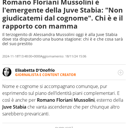
Romano Floriani Mussolini è
l'emergente della Juve Stabia: "Non
giudicatemi dal cognome". Chi è e il
rapporto con mamma
Il terzogenito di Alessandra Mussolini oggi è alla Juve Stabia
dove sta disputando una buona stagione: chi è e che cosa sarà
del suo prestito
2024-11-18T13:48:00+0000
Aggiornamento:
18/11/24 15:06
Elisabetta D'Onofrio
GIORNALISTA E CONTENT CREATOR
Giornalista professionista dal 2007, scrive per curiosità
personale e necessità: soprattutto di calcio, di sport e dei
Nome e cognome si accompagnano comunque, pur
suoi protagonisti, concedendosi innocenti evasioni
esprimendo sul piano dell’identità piani complementari. E
nell'ambito della creazione di format. Un tempo ala
così è anche per
Romano Floriani Mussolini
, esterno della
destra, oggi si sente a suo agio nel ruolo di libero. Cura
Juve Stabia
che vanta ascendenze che per chiunque altro
una classifica riservata dei migliori 5 calciatori di sempre.
sarebbero prevaricanti.