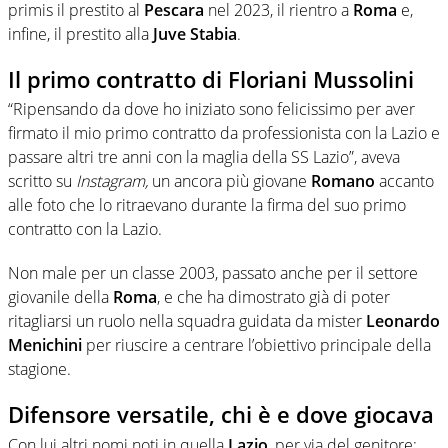
primis il prestito al
Pescara
nel 2023, il rientro a
Roma
e,
infine, il prestito alla
Juve Stabia
.
Il primo contratto di Floriani Mussolini
“Ripensando da dove ho iniziato sono felicissimo per aver
firmato il mio primo contratto da professionista con la Lazio e
passare altri tre anni con la maglia della SS Lazio”, aveva
scritto su
Instagram,
un ancora più giovane
Romano
accanto
alle foto che lo ritraevano durante la firma del suo primo
contratto con la Lazio.
Non male per un classe 2003, passato anche per il settore
giovanile della
Roma
, e che ha dimostrato già di poter
ritagliarsi un ruolo nella squadra guidata da mister
Leonardo
Menichini
per riuscire a centrare l’obiettivo principale della
stagione.
Difensore versatile, chi è e dove giocava
Con lui altri nomi noti in quella
Lazio
, per via del genitore: