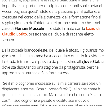
impartisce lo sport e per disciplina come tanti suoi coetanei.
Accompagnata quest’indole dalla passione per il pallone, è
cresciuta nel corso della giovinezza, della formazione fino al
raggiungimento dell’obiettivo del primo contratto che – nel
caso di
Floriani Mussolini
– è stato firmato con la
Lazio di
Claudio Lotito
, presidente del club e di recente eletto
senatore.
Dalla società biancoceleste, del quale è tifoso, il giovanissimo
giocatore che la mamma ha assecondato quando fu evidente
la strada intrapresa è passato da pochissimo alla
Juve Stabia
dove sta disputando una stagione da protagonista, perché
approdato in una società in forte ascesa.
“Se il mio cognome incidesse sulla mia carriera sarebbe un
dispiacere enorme. Cosa ci posso fare? Quello che conta è
quello che faccio in campo. Ma devo dire che finora è stato
così”. Il suo cognome è pesato e costituisce motivo di
riflessione anche oggi. Ed è ovvio, evidente. “Il mio bisnonno