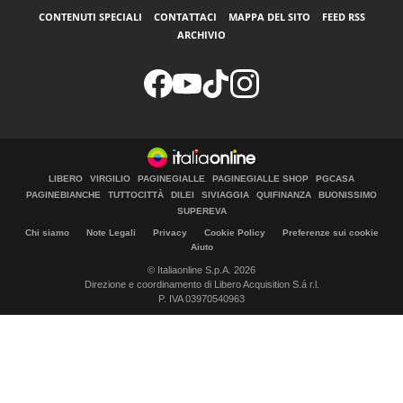
CONTENUTI SPECIALI
CONTATTACI
MAPPA DEL SITO
FEED RSS
ARCHIVIO
LIBERO
VIRGILIO
PAGINEGIALLE
PAGINEGIALLE SHOP
PGCASA
PAGINEBIANCHE
TUTTOCITTÀ
DILEI
SIVIAGGIA
QUIFINANZA
BUONISSIMO
SUPEREVA
Chi siamo
Note Legali
Privacy
Cookie Policy
Preferenze sui cookie
Aiuto
© Italiaonline S.p.A. 2026
Direzione e coordinamento di Libero Acquisition S.á r.l.
P. IVA 03970540963