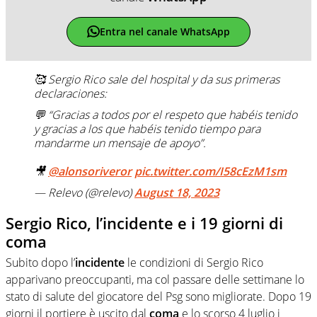
Entra nel canale WhatsApp
🥰 Sergio Rico sale del hospital y da sus primeras
declaraciones:
💬 “Gracias a todos por el respeto que habéis tenido
y gracias a los que habéis tenido tiempo para
mandarme un mensaje de apoyo”.
🎥
@alonsoriveror
pic.twitter.com/I58cEzM1sm
— Relevo (@relevo)
August 18, 2023
Sergio Rico, l’incidente e i 19 giorni di
coma
Subito dopo l’
incidente
le condizioni di Sergio Rico
apparivano preoccupanti, ma col passare delle settimane lo
stato di salute del giocatore del Psg sono migliorate. Dopo 19
giorni il portiere è uscito dal
coma
e lo scorso 4 luglio i