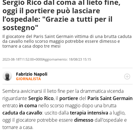
Sergio Rico dal coma al lieto fine,
oggi il portiere può lasciare
l’ospedale: "Grazie a tutti per il
sostegno"
Il giocatore del Paris Saint Germain vittima di una brutta caduta
da cavallo nello scorso maggio potrebbe essere dimesso e
tornare a casa dopo tre mesi
2023-08-18T11:52:00+0000
Aggiornamento:
18/08/23 15:15
Fabrizio Napoli
GIORNALISTA
Giornalista professionista, per Virgilio Sport segue anche
il calcio ma è con la pallanuoto che esalta competenze e
Sembra avvicinarsi il lieto fine per la drammatica vicenda
passioni. Cura la comunicazione di HaBaWaBa, il più
riguardante
Sergio Rico
, il
portiere
del
Paris Saint Germain
grande festival di waterpolo per bambini al mondo
entrato
in coma
nello scorso maggio dopo una brutta
caduta da cavallo
: uscito dalla
terapia intensiva
a luglio,
oggi il giocatore potrebbe essere
dimesso
dall’ospedale e
tornare a casa.