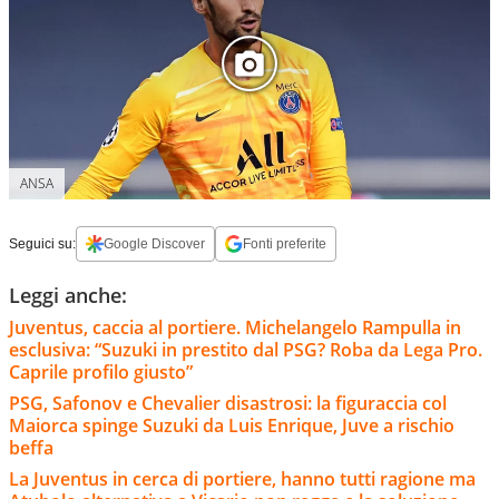
ANSA
Seguici su:
Google Discover
Fonti preferite
Leggi anche:
Juventus, caccia al portiere. Michelangelo Rampulla in
esclusiva: “Suzuki in prestito dal PSG? Roba da Lega Pro.
Caprile profilo giusto”
PSG, Safonov e Chevalier disastrosi: la figuraccia col
Maiorca spinge Suzuki da Luis Enrique, Juve a rischio
beffa
La Juventus in cerca di portiere, hanno tutti ragione ma