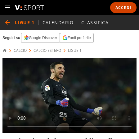
ACCEDI
LIGUE 1
CALENDARIO
CLASSIFICA
Seguici su:
Google Discover
Fonti preferite
CALCIO
CALCIO ESTERO
LIGUE 1