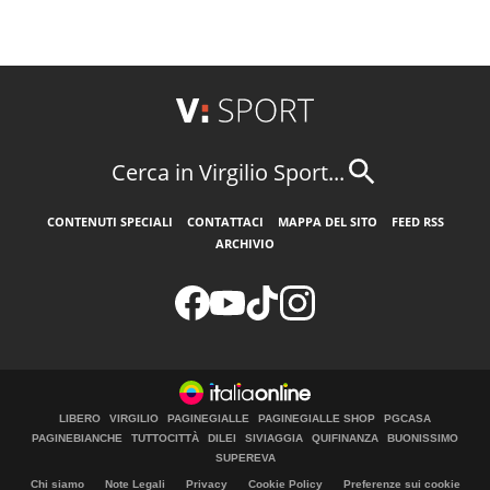
Cerca in Virgilio Sport...
CONTENUTI SPECIALI
CONTATTACI
MAPPA DEL SITO
FEED RSS
ARCHIVIO
LIBERO
VIRGILIO
PAGINEGIALLE
PAGINEGIALLE SHOP
PGCASA
PAGINEBIANCHE
TUTTOCITTÀ
DILEI
SIVIAGGIA
QUIFINANZA
BUONISSIMO
SUPEREVA
Chi siamo
Note Legali
Privacy
Cookie Policy
Preferenze sui cookie