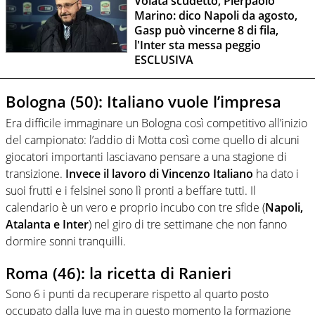
Volata scudetto, Pierpaolo
Marino: dico Napoli da agosto,
Gasp può vincerne 8 di fila,
l'Inter sta messa peggio
ESCLUSIVA
Bologna (50): Italiano vuole l’impresa
Era difficile immaginare un Bologna così competitivo all’inizio
del campionato: l’addio di Motta così come quello di alcuni
giocatori importanti lasciavano pensare a una stagione di
transizione.
Invece il lavoro di Vincenzo Italiano
ha dato
i
suoi frutti e i felsinei sono lì pronti a beffare tutti. Il
calendario è un vero e proprio incubo con tre sfide (
Napoli,
Atalanta e Inter
) nel giro di tre settimane che non fanno
dormire sonni tranquilli.
Roma (46): la ricetta di Ranieri
Sono 6 i punti da recuperare rispetto al quarto posto
occupato dalla Juve ma in questo momento la formazione