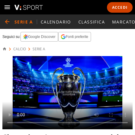
ACCEDI
SERIE A
CALENDARIO
CLASSIFICA
MARCATO
Seguici su:
Google Discover
Fonti preferite
CALCIO
SERIE A