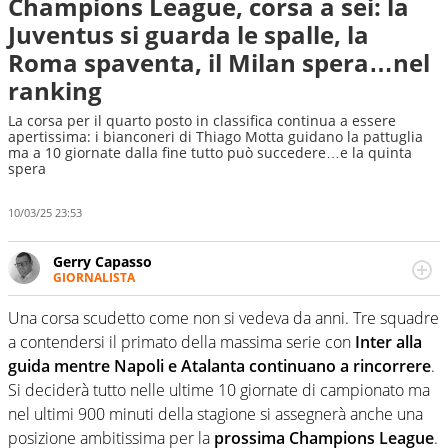
Champions League, corsa a sei: la
Juventus si guarda le spalle, la
Roma spaventa, il Milan spera…nel
ranking
La corsa per il quarto posto in classifica continua a essere
apertissima: i bianconeri di Thiago Motta guidano la pattuglia
ma a 10 giornate dalla fine tutto può succedere…e la quinta
spera
10/03/25 23:53
Gerry Capasso
GIORNALISTA
Per lui gli sport americani non hanno segreti: basket,
football, baseball e la capacità innata di trovare la notizia
Una corsa scudetto come non si vedeva da anni. Tre squadre
dove altri non vedono granché
a contendersi il primato della massima serie con
Inter alla
guida mentre Napoli e Atalanta continuano a rincorrere
.
Si deciderà tutto nelle ultime 10 giornate di campionato ma
nel ultimi 900 minuti della stagione si assegnerà anche una
posizione ambitissima per la
prossima Champions League
.