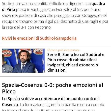
Sudirol arriva una sconfitta difficile da digerire. La
squadra
di Pirlo
passa in vantaggio con Gonzalez al 53’, poi è uno
show dei padroni di casa che pareggiano con Odogwu e nel
recupero trovano prima il gol dal dischetto di Casiraghi e poi
la rete del 3-1 con Pecorino.
Rivivi le emozioni di Sudtirol-Sampdoria
Forse ti può interessare
Serie B, Samp ko col Sudtirol e
Pirlo rosso di rabbia: tifosi
inviperiti, chiesti esonero o
dimissioni
Spezia-Cosenza 0-0: poche emozioni al
Picco
Lo Spezia si deve accontentare di un punto contro il
Cosenza
. La formazione ligure fa la partita e cerca con più
insistenza la via della vittoria ma si trova di fronte una