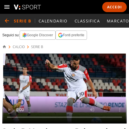
ACCEDI
SERIE B
CALENDARIO
CLASSIFICA
MARCATO
Seguici su:
Google Discover
Fonti preferite
CALCIO
SERIE B