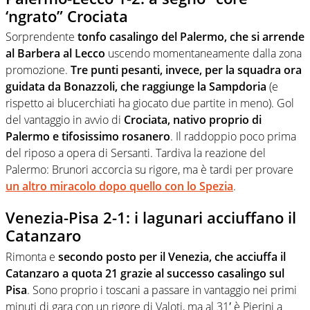
‘ngrato” Crociata
Sorprendente
tonfo casalingo del Palermo, che si arrende
al Barbera al Lecco
uscendo momentaneamente dalla zona
promozione.
Tre punti pesanti, invece, per la squadra ora
guidata da Bonazzoli, che raggiunge la Sampdoria
(e
rispetto ai blucerchiati ha giocato due partite in meno). Gol
del vantaggio in avvio di
Crociata, nativo proprio di
Palermo e tifosissimo rosanero
. Il raddoppio poco prima
del riposo a opera di Sersanti. Tardiva la reazione del
Palermo: Brunori accorcia su rigore, ma è tardi per provare
un altro miracolo dopo quello con lo Spezia
.
Venezia-Pisa 2-1: i lagunari acciuffano il
Catanzaro
Rimonta e
secondo posto per il Venezia, che acciuffa il
Catanzaro a quota 21 grazie al successo casalingo sul
Pisa
. Sono proprio i toscani a passare in vantaggio nei primi
minuti di gara con un rigore di Valoti, ma al 31′ è Pierini a