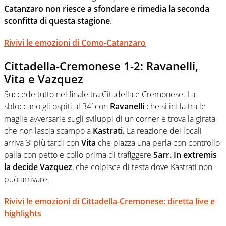
Catanzaro non riesce a sfondare e rimedia la seconda
sconfitta di questa stagione
.
Rivivi le emozioni di Como-Catanzaro
Cittadella-Cremonese 1-2: Ravanelli,
Vita e Vazquez
Succede tutto nel finale tra Citadella e Cremonese. La
sbloccano gli ospiti al 34′ con
Ravanelli
che si infila tra le
maglie avversarie sugli sviluppi di un corner e trova la girata
che non lascia scampo a
Kastrati.
La reazione dei locali
arriva 3′ più tardi con
Vita
che piazza una perla con controllo
palla con petto e collo prima di trafiggere
Sarr. In extremis
la decide Vazquez
, che colpisce di testa dove Kastrati non
può arrivare.
Rivivi le emozioni di Cittadella-Cremonese: diretta live e
highlights