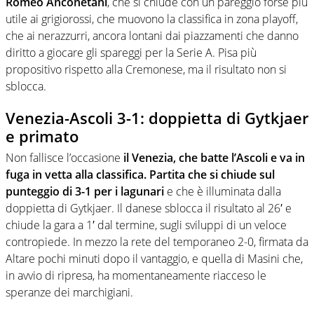
Romeo Anconetani
, che si chiude con un pareggio forse più
utile ai grigiorossi, che muovono la classifica in zona playoff,
che ai nerazzurri, ancora lontani dai piazzamenti che danno
diritto a giocare gli spareggi per la Serie A. Pisa più
propositivo rispetto alla Cremonese, ma il risultato non si
sblocca.
Venezia-Ascoli 3-1: doppietta di Gytkjaer
e primato
Non fallisce l’occasione
il Venezia, che batte l’Ascoli e va in
fuga in vetta alla classifica. Partita che si chiude sul
punteggio di 3-1 per i lagunari
e che è illuminata dalla
doppietta di Gytkjaer. Il danese sblocca il risultato al 26′ e
chiude la gara a 1′ dal termine, sugli sviluppi di un veloce
contropiede. In mezzo la rete del temporaneo 2-0, firmata da
Altare pochi minuti dopo il vantaggio, e quella di Masini che,
in avvio di ripresa, ha momentaneamente riacceso le
speranze dei marchigiani.