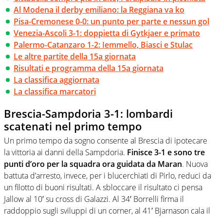
Al Modena il derby emiliano: la Reggiana va ko
Pisa-Cremonese 0-0: un punto per parte e nessun gol
Venezia-Ascoli 3-1: doppietta di Gytkjaer e primato
Palermo-Catanzaro 1-2: Iemmello, Biasci e Stulac
Le altre partite della 15a giornata
Risultati e programma della 15a giornata
La classifica aggiornata
La classifica marcatori
Brescia-Sampdoria 3-1: lombardi
scatenati nel primo tempo
Un primo tempo da sogno consente al Brescia di ipotecare
la vittoria ai danni della Sampdoria.
Finisce 3-1 e sono tre
punti d’oro per la squadra ora guidata da Maran
. Nuova
battuta d’arresto, invece, per i blucerchiati di Pirlo, reduci da
un filotto di buoni risultati. A sbloccare il risultato ci pensa
Jallow al 10′ su cross di Galazzi. Al 34′ Borrelli firma il
raddoppio sugli sviluppi di un corner, al 41′ Bjarnason cala il