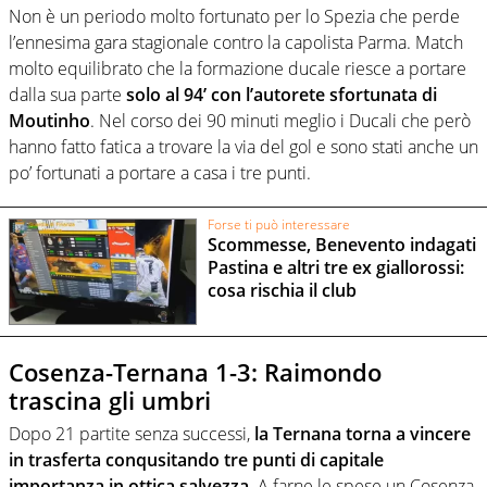
Non è un periodo molto fortunato per lo Spezia che perde
l’ennesima gara stagionale contro la capolista Parma. Match
molto equilibrato che la formazione ducale riesce a portare
dalla sua parte
solo al 94’ con l’autorete sfortunata di
Moutinho
. Nel corso dei 90 minuti meglio i Ducali che però
hanno fatto fatica a trovare la via del gol e sono stati anche un
po’ fortunati a portare a casa i tre punti.
Forse ti può interessare
Scommesse, Benevento indagati
Pastina e altri tre ex giallorossi:
cosa rischia il club
Cosenza-Ternana 1-3: Raimondo
trascina gli umbri
Dopo 21 partite senza successi,
la Ternana torna a vincere
in trasferta conqusitando tre punti di capitale
importanza in ottica salvezza
. A farne le spese un Cosenza