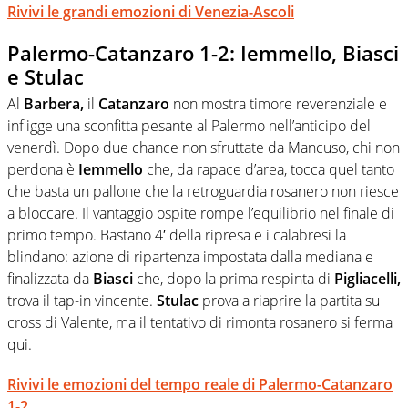
Rivivi le grandi emozioni di Venezia-Ascoli
Palermo-Catanzaro 1-2: Iemmello, Biasci
e Stulac
Al
Barbera,
il
Catanzaro
non mostra timore reverenziale e
infligge una sconfitta pesante al Palermo nell’anticipo del
venerdì. Dopo due chance non sfruttate da Mancuso, chi non
perdona è
Iemmello
che, da rapace d’area, tocca quel tanto
che basta un pallone che la retroguardia rosanero non riesce
a bloccare. Il vantaggio ospite rompe l’equilibrio nel finale di
primo tempo. Bastano 4′ della ripresa e i calabresi la
blindano: azione di ripartenza impostata dalla mediana e
finalizzata da
Biasci
che, dopo la prima respinta di
Pigliacelli,
trova il tap-in vincente.
Stulac
prova a riaprire la partita su
cross di Valente, ma il tentativo di rimonta rosanero si ferma
qui.
Rivivi le emozioni del tempo reale di Palermo-Catanzaro
1-2