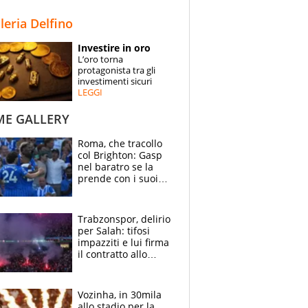
STORIE
lleria Delfino
SPECIALI
Investire in oro
L’oro torna
ESPERTI
protagonista tra gli
investimenti sicuri
LEGGI
CONTATTI
ME GALLERY
Roma, che tracollo
col Brighton: Gasp
nel baratro se la
prende con i suoi
cambiando tutti
Trabzonspor, delirio
per Salah: tifosi
impazziti e lui firma
il contratto allo
stadio
Vozinha, in 30mila
allo stadio per la