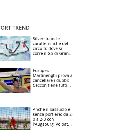
ORT TREND
Silverstone, le
caratteristiche del
circuito dove si
corre il Gp di Gran
Bretagna del
Motomondiale
Europei,
Martinenghi prova a
cancellare i dubbi:
Ceccon tiene tutti
col fiato sospeso.
Pellegrini punta su
Curtis
Anche il Sassuolo è
senza portiere: da 2-
0 a 2-3 con
l'Augsburg, Volpato
non basta, che