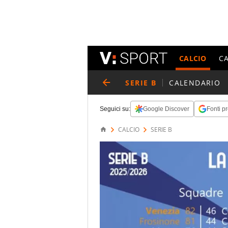
CALCIO
C
SERIE B
CALENDARIO
Seguici su:
Google Discover
Fonti pr
CALCIO
SERIE B