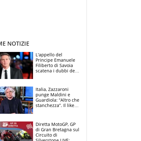
ME NOTIZIE
L'appello del
Principe Emanuele
Filiberto di Savoia
scatena i dubbi dei
tifosi: "E' una
trappola"
Italia, Zazzaroni
punge Maldini e
Guardiola: “Altro che
stanchezza”. Il like
di Mancini e le
polemiche sui social
Diretta MotoGP, GP
di Gran Bretagna sul
Circuito di
Silverstone LIVE: