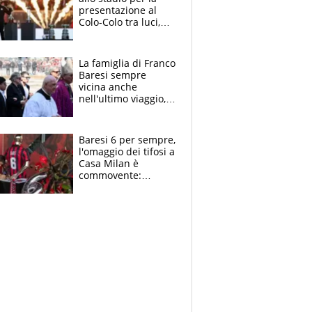
presentazione al
Colo-Colo tra luci,
spettacolo, elicotteri
e paracadutisti
La famiglia di Franco
Baresi sempre
vicina anche
nell'ultimo viaggio,
la moglie Maura, i
figli e i suoi cari
circondati
Baresi 6 per sempre,
dall'affetto dei tifosi
l'omaggio dei tifosi a
Casa Milan è
commovente:
maglie, bandiere,
sciarpe, lacrime e
bigliettini