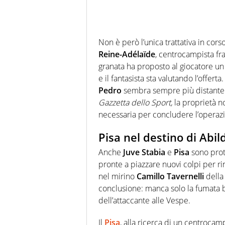
Non è però l’unica trattativa in cors
Reine-Adélaïde
, centrocampista fra
granata ha proposto al giocatore u
e il fantasista sta valutando l’offert
Pedro
sembra sempre più distante: 
Gazzetta dello Sport,
la proprietà n
necessaria per concludere l’operaz
Pisa nel destino di Abil
Anche
Juve Stabia
e
Pisa
sono prota
pronte a piazzare nuovi colpi per ri
nel mirino
Camillo
Tavernelli
dell
conclusione: manca solo la fumata bi
dell’attaccante alle Vespe.
Il
Pisa
, alla ricerca di un centrocam