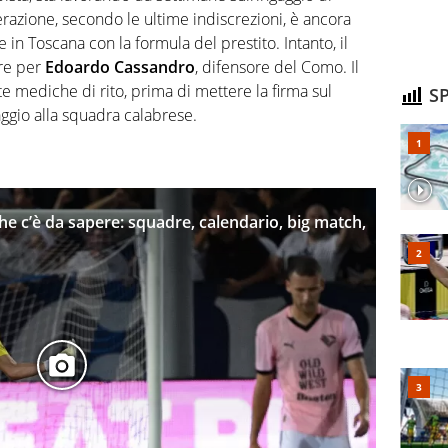
erazione, secondo le ultime indiscrezioni, è ancora
e in Toscana con la formula del prestito. Intanto, il
re per
Edoardo
Cassandro
, difensore del Como. Il
site mediche di rito, prima di mettere la firma sul
SP
saggio alla squadra calabrese.
che c’è da sapere: squadre, calendario, big match,