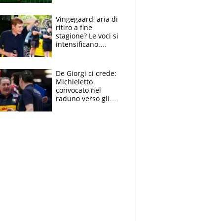
errori di Muric
Vingegaard, aria di
ritiro a fine
stagione? Le voci si
intensificano.
Pogacar, niente
Sanremo nel 2027:
vuole la Roubaix
De Giorgi ci crede:
Michieletto
convocato nel
raduno verso gli
Europei. A sorpresa
torna Rychlicki