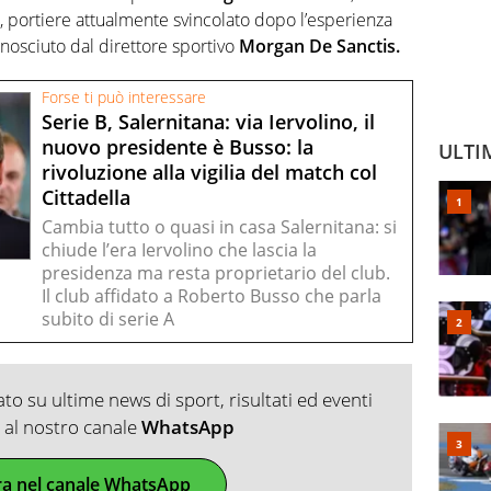
, portiere attualmente svincolato dopo l’esperienza
nosciuto dal direttore sportivo
Morgan De Sanctis.
Forse ti può interessare
Serie B, Salernitana: via Iervolino, il
nuovo presidente è Busso: la
ULTI
rivoluzione alla vigilia del match col
Cittadella
Cambia tutto o quasi in casa Salernitana: si
chiude l’era Iervolino che lascia la
presidenza ma resta proprietario del club.
Il club affidato a Roberto Busso che parla
subito di serie A
o su ultime news di sport, risultati ed eventi
ti al nostro canale
WhatsApp
ra nel canale WhatsApp