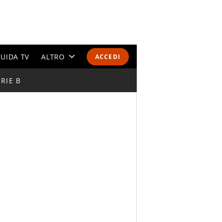
UIDA TV
ALTRO
ACCEDI
RIE B
CALENDARI E CLASSIFICHE
ALTRI SPORT
MONDIALI 2026
OLIMPIADI
GOSSIP
LIFESTYLE