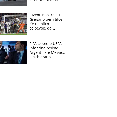
Fernandez in fuga,
cade Bagnaia
Juventus, oltre a Di
Gregorio per i tifosi
c’è un altro
colpevole da
mandar via
FIFA, assedio UEFA:
Infantino resiste.
Argentina e Messico
si schierano,
CONCACAF spaccata