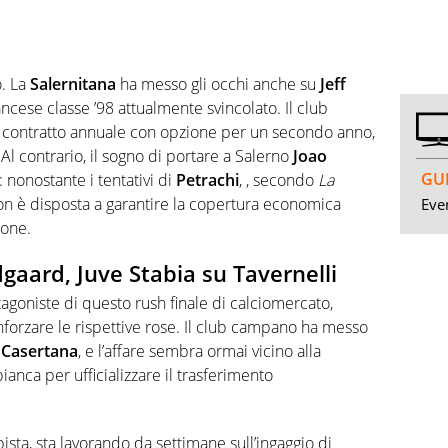
o. La
Salernitana
ha messo gli occhi anche su
Jeff
ncese classe ’98 attualmente svincolato. Il club
n contratto annuale con opzione per un secondo anno,
a. Al contrario, il sogno di portare a Salerno
Joao
GUI
nonostante i tentativi di
Petrachi
, , secondo
La
on è disposta a garantire la copertura economica
Even
ione.
dgaard, Juve Stabia su Tavernelli
goniste di questo rush finale di calciomercato,
nforzare le rispettive rose. Il club campano ha messo
a
Casertana
, e l’affare sembra ormai vicino alla
anca per ufficializzare il trasferimento
pista, sta lavorando da settimane sull’ingaggio di