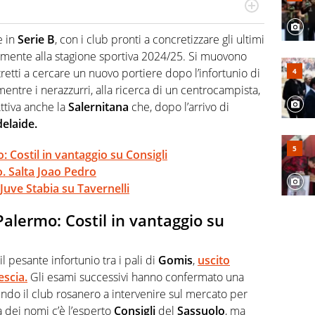
port: scrive di calcio giocato ma non rinuncia allo
 spesso si trovano risposte che il rettangolo verde non
e in
Serie B
, con i club pronti a concretizzare gli ultimi
amente alla stagione sportiva 2024/25. Si muovono
tretti a cercare un nuovo portiere dopo l’infortunio di
mentre i nerazzurri, alla ricerca di un centrocampista,
Attiva anche la
Salernitana
che, dopo l’arrivo di
delaide.
 Costil in vantaggio su Consigli
o. Salta Joao Pedro
 Juve Stabia su Tavernelli
Palermo: Costil in vantaggio su
il pesante infortunio tra i pali di
Gomis
,
uscito
escia
.
Gli esami successivi hanno confermato una
endo il club rosanero a intervenire sul mercato per
ta dei nomi c’è l’esperto
Consigli
del
Sassuolo
, ma