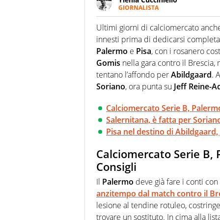
GIORNALISTA
Appassionatissima di tutto lo s
sguardo sull'extra campo, dove
Ultimi giorni di calciomercato anch
riesce a restituire
innesti prima di dedicarsi complet
Palermo
e
Pisa
, con i rosanero cos
Gomis
nella gara contro il Brescia, 
tentano l’affondo per
Abildgaard
. 
Soriano
, ora punta su
Jeff Reine-A
Calciomercato Serie B, Palermo:
Salernitana, è fatta per Sorian
Pisa nel destino di Abildgaard,
Calciomercato Serie B, 
Consigli
Il
Palermo
deve già fare i conti con 
anzitempo dal match contro il
Br
lesione al tendine rotuleo, costring
trovare un sostituto. In cima alla lis