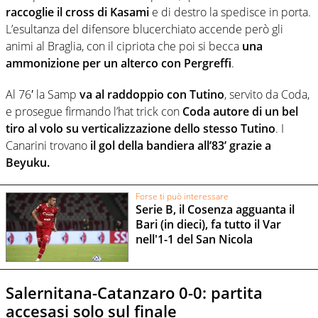
raccoglie il cross di Kasami
e di destro la spedisce in porta.
L’esultanza del difensore blucerchiato accende però gli
animi al Braglia, con il cipriota che poi si becca
una
ammonizione per un alterco con Pergreffi
.
Al 76′ la Samp
va al raddoppio con Tutino
, servito da Coda,
e prosegue firmando l’hat trick con
Coda autore di un bel
tiro al volo su verticalizzazione dello stesso Tutino
. I
Canarini trovano
il gol della bandiera all’83’ grazie a
Beyuku.
Forse ti può interessare
Serie B, il Cosenza agguanta il
Bari (in dieci), fa tutto il Var
nell'1-1 del San Nicola
Salernitana-Catanzaro 0-0: partita
accesasi solo sul finale