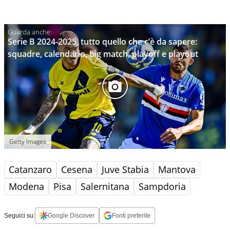
Serie B 2024-2025, tutto quello che c’è da sapere:
squadre, calendario, big match, playoff e playout
Getty Images
Catanzaro
Cesena
Juve Stabia
Mantova
Modena
Pisa
Salernitana
Sampdoria
Seguici su:
Google Discover
Fonti preferite