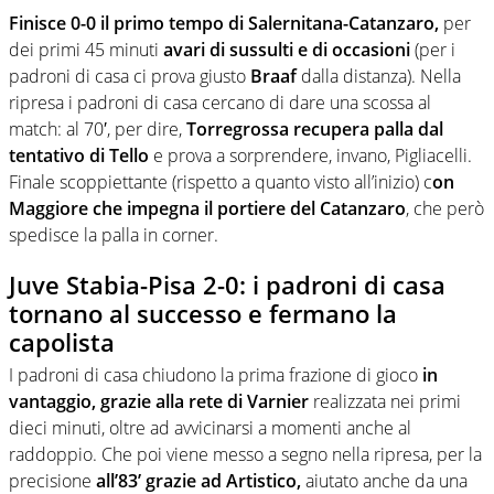
Finisce 0-0 il primo tempo di Salernitana-Catanzaro,
per
dei primi 45 minuti
avari di sussulti e di occasioni
(per i
padroni di casa ci prova giusto
Braaf
dalla distanza). Nella
ripresa i padroni di casa cercano di dare una scossa al
match: al 70′, per dire,
Torregrossa recupera palla dal
tentativo di Tello
e prova a sorprendere, invano, Pigliacelli.
Finale scoppiettante (rispetto a quanto visto all’inizio) c
on
Maggiore che impegna il portiere del Catanzaro
, che però
spedisce la palla in corner.
Juve Stabia-Pisa 2-0: i padroni di casa
tornano al successo e fermano la
capolista
I padroni di casa chiudono la prima frazione di gioco
in
vantaggio, grazie alla rete di Varnier
realizzata nei primi
dieci minuti, oltre ad avvicinarsi a momenti anche al
raddoppio. Che poi viene messo a segno nella ripresa, per la
precisione
all’83’ grazie ad Artistico,
aiutato anche da una