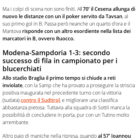
Ma i colpi di scena non sono finiti. A
l 70′ il Cesena allunga di
nuovo le distanze con un il poker servito da Tavsan
, al
suo primo gol in B. Passa però neanche un quarto d’ora e il
Mantova
risponde con un altro esordiente nella lista dei
marcatori in B, ovvero Ruocco.
Modena-Sampdoria 1-3: secondo
successo di fila in campionato per i
blucerchiati
Allo stadio Braglia il primo tempo si chiude a reti
inviolate
, con la Samp che ha provato a proseguire la striscia
positiva inaugurata nel precedente turno con la vittoria
(sudata)
contro il Sudtirol
, e migliorare una classifica
abbastanza pietosa. Tuttavia alla squadra di Sottil manca la
possibilità di concludere in porta, pur con un Tutino molto
arrembante.
Altro paio di maniche nella ripresa, quando
al 57′ Ioannou