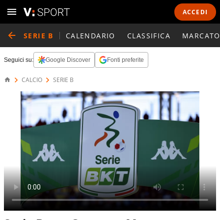
ACCEDI
SERIE B
CALENDARIO
CLASSIFICA
MARCATO
Seguici su:
Google Discover
Fonti preferite
CALCIO
SERIE B