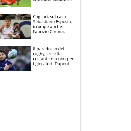
Ronaldo. Vinicius
rinnova: le cifre
Cagliari, sul caso
Sebastiano Esposito
irrompe anche
Fabrizio Corona:
“Ecco cosa è
successo, ho le
prove”
Il paradosso del
rugby, crescita
costante ma non per
i giocatori: Dupont
(il più pagato al
mondo) guadagna
solo 1,4 milioni
all'anno