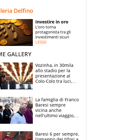
STORIE
lleria Delfino
SPECIALI
Investire in oro
L’oro torna
ESPERTI
protagonista tra gli
investimenti sicuri
LEGGI
CONTATTI
ME GALLERY
Vozinha, in 30mila
allo stadio per la
presentazione al
Colo-Colo tra luci,
spettacolo, elicotteri
e paracadutisti
La famiglia di Franco
Baresi sempre
vicina anche
nell'ultimo viaggio,
la moglie Maura, i
figli e i suoi cari
circondati
Baresi 6 per sempre,
dall'affetto dei tifosi
l'omaggio dei tifosi a