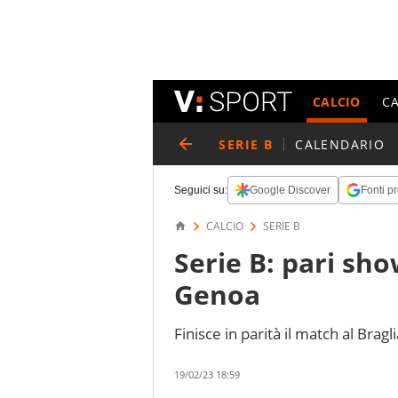
CALCIO
C
SERIE B
CALENDARIO
Seguici su:
Google Discover
Fonti pr
CALCIO
SERIE B
Serie B: pari sh
Genoa
Finisce in parità il match al Bragl
19/02/23 18:59