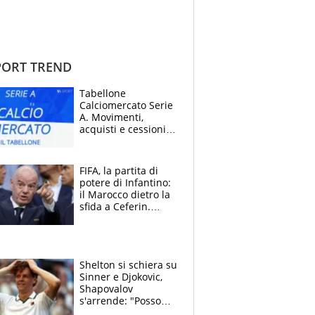
ORT TREND
Tabellone
Calciomercato Serie
A. Movimenti,
acquisti e cessioni:
estate 2026-27
FIFA, la partita di
potere di Infantino:
il Marocco dietro la
sfida a Ceferin.
Scontro sul
Mondiale a 64
squadre, l’ira di Figo
Shelton si schiera su
Sinner e Djokovic,
Shapovalov
s'arrende: "Posso
battere tutti tranne