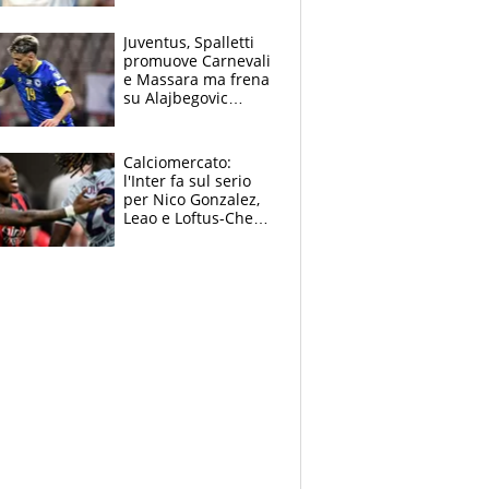
Jannik e Alcaraz"
Juventus, Spalletti
promuove Carnevali
e Massara ma frena
su Alajbegovic
titolare: il punto
sull’infortunio di
Yildiz
Calciomercato:
l'Inter fa sul serio
per Nico Gonzalez,
Leao e Loftus-Cheek
possono restare al
Milan, Mastantuono
verso la Fiorentina