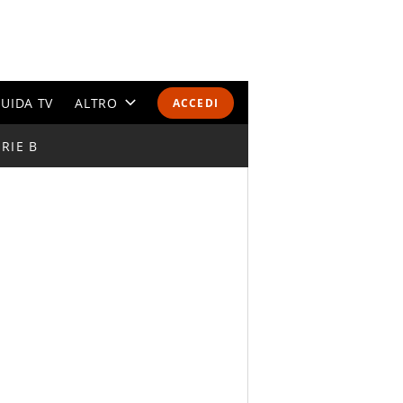
UIDA TV
ALTRO
ACCEDI
RIE B
CALENDARI E CLASSIFICHE
ALTRI SPORT
MONDIALI 2026
OLIMPIADI
GOSSIP
LIFESTYLE