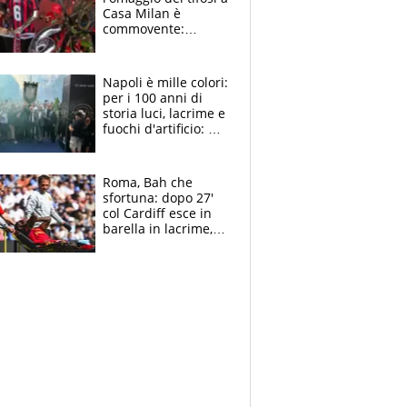
Casa Milan è
commovente:
maglie, bandiere,
sciarpe, lacrime e
bigliettini
Napoli è mille colori:
per i 100 anni di
storia luci, lacrime e
fuochi d'artificio: De
Laurentiis salta al
coro anti-Juve
Roma, Bah che
sfortuna: dopo 27'
col Cardiff esce in
barella in lacrime,
Dybala rigore da
schiaffi, i giallorossi
prendono 3 gol in
45'