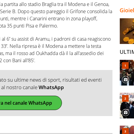
la partita allo stadio Braglia tra il Modena e il Genoa,
Gioie
 Serie B. Dopo questo pareggio il Grifone consolida la
nti, mentre i Canarini entrano in zona playoff,
ta 35 punti Pisa e Palermo.
i al 6′ su assist di Aramu, i padroni di casa reagiscono
 33′. Nella ripresa è il Modena a mettere la testa
ULTI
s, ma il rosso ad Oukhadda dà il la all’assedio dei
2 con Bani all’85’.
o su ultime news di sport, risultati ed eventi
ti al nostro canale
WhatsApp
ra nel canale WhatsApp