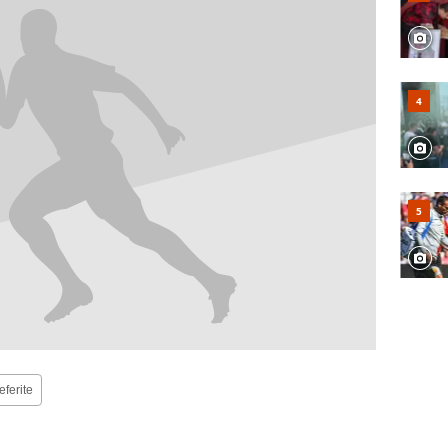
eferite