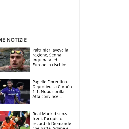
ME NOTIZIE
Paltrinieri aveva la
ragione, Senna
inquinata ed
Europei a rischio:
allenamenti fermi,
cosa succede
adesso
Pagelle Fiorentina-
Deportivo La Coruña
1-1: Ndour brilla,
Atta convince.
Pongracic rovina
tutto nel finale
Real Madrid senza
freni: l’acquisto
record di Diomande
che batte Zidane e