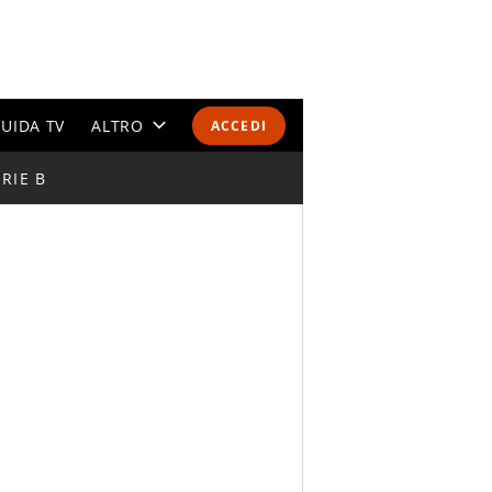
UIDA TV
ALTRO
ACCEDI
RIE B
CALENDARI E CLASSIFICHE
ALTRI SPORT
MONDIALI 2026
OLIMPIADI
GOSSIP
LIFESTYLE