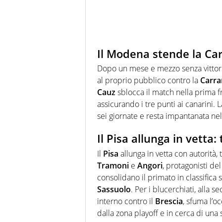
Il Modena stende la Carr
Dopo un mese e mezzo senza vittori
al proprio pubblico contro la
Carra
Cauz
sblocca il match nella prima 
assicurando i tre punti ai canarini. 
sei giornate e resta impantanata nell
Il Pisa allunga in vetta:
Il
Pisa
allunga in vetta con autorità,
Tramoni
e
Angori
, protagonisti de
consolidano il primato in classifica
Sassuolo
. Per i blucerchiati, alla 
interno contro il
Brescia
, sfuma l’o
dalla zona playoff e in cerca di una s