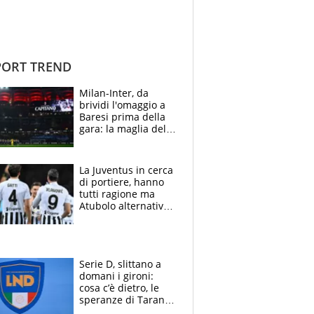
ORT TREND
Milan-Inter, da
brividi l'omaggio a
Baresi prima della
gara: la maglia del
capitano a
centrocampo
La Juventus in cerca
di portiere, hanno
tutti ragione ma
Atubolo alternativa
a Vicario non regge
e la soluzione
rimane Milinkovic-
Savic
Serie D, slittano a
domani i gironi:
cosa c’è dietro, le
speranze di Taranto
e Messina, chi può