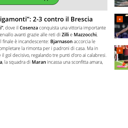
igamonti”: 2-3 contro il Brescia
i”
, dove il
Cosenza
conquista una vittoria importante
tervallo avanti grazie alle reti di
Zilli
e
Mazzocchi
,
Il finale è incandescente:
Bjarnason
accorcia le
completare la rimonta per i padroni di casa. Ma in
 il gol decisivo, regalando tre punti d’oro ai calabresi.
a
, la squadra di
Maran
incassa una sconfitta amara,