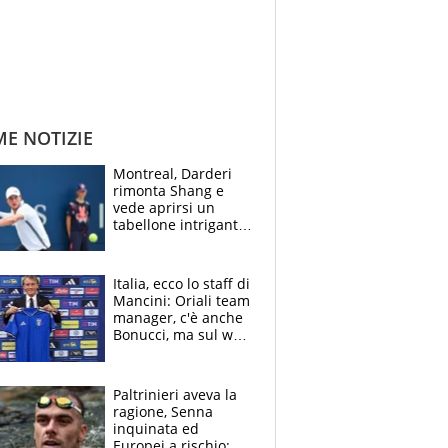
ME NOTIZIE
Montreal, Darderi
rimonta Shang e
vede aprirsi un
tabellone intrigante:
"Penso solo a
Borges, ma sono
felice del mio livello"
Italia, ecco lo staff di
Mancini: Oriali team
manager, c'è anche
Bonucci, ma sul web
infuria la polemica
Paltrinieri aveva la
ragione, Senna
inquinata ed
Europei a rischio: