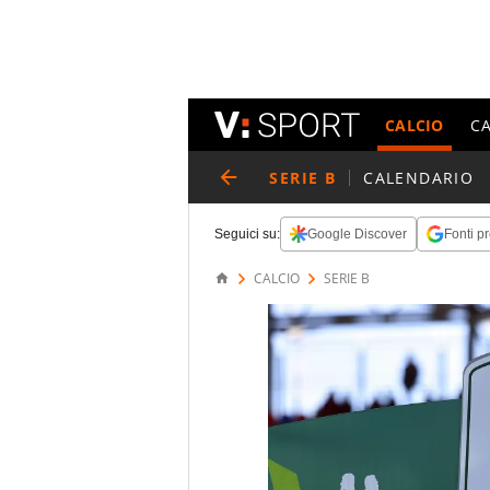
CALCIO
C
SERIE B
CALENDARIO
Seguici su:
Google Discover
Fonti pr
CALCIO
SERIE B