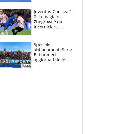
essere ripescato
Juventus-Chelsea 1-
0: la magia di
Zhegrova è da
incorniciare.
Spalletti suona il
Blues e tiene,
ancora, la porta
Speciale
inviolata
abbonamenti Serie
B: i numeri
aggiornati delle
venti squadre
cadette