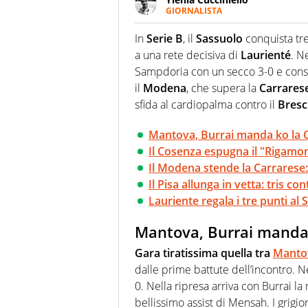
GIORNALISTA
Appassionatissima di tutto lo s
sguardo sull'extra campo, dove
In
Serie B
, il
Sassuolo
conquista tre
riesce a restituire
a una rete decisiva di
Laurienté
. N
Sampdoria con un secco 3-0 e consoli
il
Modena
, che supera la
Carrares
sfida al cardiopalma contro il
Bresc
Mantova, Burrai manda ko la
Il Cosenza espugna il "Rigamont
Il Modena stende la Carrarese: 
Il Pisa allunga in vetta: tris c
Lauriente regala i tre punti al 
Mantova, Burrai manda
Gara tiratissima quella tra
Manto
dalle prime battute dell’incontro. 
0. Nella ripresa arriva con Burrai l
bellissimo assist di Mensah. I grigior