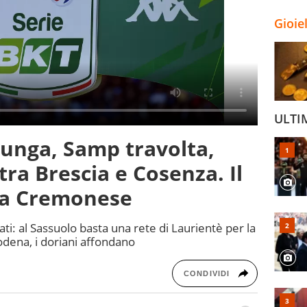
Gioie
ULTI
allunga, Samp travolta,
tra Brescia e Cosenza. Il
la Cremonese
tati: al Sassuolo basta una rete di Laurientè per la
odena, i doriani affondano
CONDIVIDI