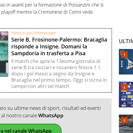
o in avanti per la formazione di Possanzini che si
da playoff mentre la Cremonese di Corini vede
Forse ti può interessare
Serie B, Frosinone-Palermo: Bracaglia
ULTI
risponde a Insigne. Domani la
Sampdoria in trasferta a Pisa
Il match che apre la 13esima giornata di
serie B tra ciociari e rosanero finisce 1-1
dopo i gol messi a segno da Insigne e
Bracaglia nel primo tempo. Oggi si torna in
campo con altri sei match
o su ultime news di sport, risultati ed eventi
ti al nostro canale
WhatsApp
ra nel canale WhatsApp