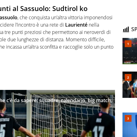
unti al Sassuolo: Sudtirol ko
assuolo
, che conquista un’altra vittoria imponendosi
ecidere l’incontro è una rete di
Laurienté
nella
SP
asa tre punti preziosi che permettono ai neroverdi di
 sole due lunghezze di distanza. Momento difficile,
che incassa un’altra sconfitta e raccoglie solo un punto
che c’è da sapere: squadre, calendario, big match,