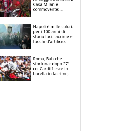
Casa Milan è
commovente:
maglie, bandiere,
sciarpe, lacrime e
bigliettini
Napoli è mille colori:
per i 100 anni di
storia luci, lacrime e
fuochi d'artificio: De
Laurentiis salta al
coro anti-Juve
Roma, Bah che
sfortuna: dopo 27'
col Cardiff esce in
barella in lacrime,
Dybala rigore da
schiaffi, i giallorossi
prendono 3 gol in
45'