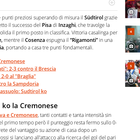
port: scrive di calcio giocato ma non rinuncia allo
 spesso si trovano risposte che il rettangolo verde non
 punti preziosi superando di misura il
Südtirol
grazie
etto il successo del
Pisa
di
Inzaghi
, che travolge la
da il primo posto in classifica. Vittoria casalinga per
e,
mentre il
Cosenza
espugna il
“Rigamonti”
in una
ia
, portando a casa tre punti fondamentali.
 Cremonese
i": 2-3 contro il Brescia
2-0 al "Braglia"
ontro la Sampdoria
Sassuolo: Sudtirol ko
 ko la Cremonese
va e Cremonese
, tanti contatti e tanta intensità sin
Nel primo tempo però il punteggio resta fermo sullo 0-
a rete del vantaggio su azione di casa dopo un
ossi si lanciano all’attacco alla ricerca del gol del pari