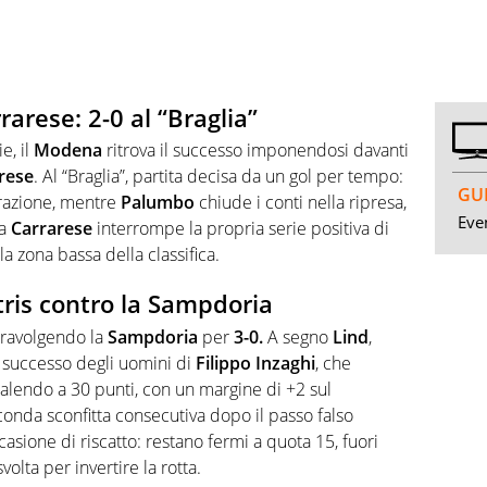
arese: 2-0 al “Braglia”
e, il
Modena
ritrova il successo imponendosi davanti
rese
. Al “Braglia”, partita decisa da un gol per tempo:
GUI
frazione, mentre
Palumbo
chiude i conti nella ripresa,
Even
La
Carrarese
interrompe la propria serie positiva di
a zona bassa della classifica.
 tris contro la Sampdoria
 travolgendo la
Sampdoria
per
3-0.
A segno
Lind
,
l successo degli uomini di
Filippo
Inzaghi
, che
 salendo a 30 punti, con un margine di +2 sul
seconda sconfitta consecutiva dopo il passo falso
ccasione di riscatto: restano fermi a quota 15, fuori
volta per invertire la rotta.