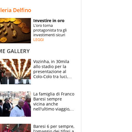
STORIE
lleria Delfino
SPECIALI
Investire in oro
L’oro torna
ESPERTI
protagonista tra gli
investimenti sicuri
LEGGI
CONTATTI
ME GALLERY
Vozinha, in 30mila
allo stadio per la
presentazione al
Colo-Colo tra luci,
spettacolo, elicotteri
e paracadutisti
La famiglia di Franco
Baresi sempre
vicina anche
nell'ultimo viaggio,
la moglie Maura, i
figli e i suoi cari
circondati
Baresi 6 per sempre,
dall'affetto dei tifosi
l'omaggio dei tifosi a