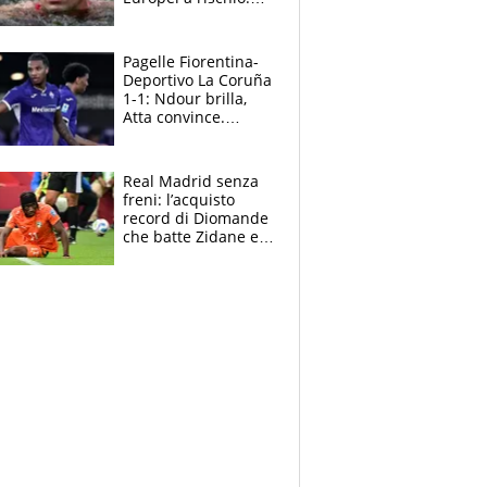
allenamenti fermi,
cosa succede
adesso
Pagelle Fiorentina-
Deportivo La Coruña
1-1: Ndour brilla,
Atta convince.
Pongracic rovina
tutto nel finale
Real Madrid senza
freni: l’acquisto
record di Diomande
che batte Zidane e
Ronaldo. Vinicius
rinnova: le cifre