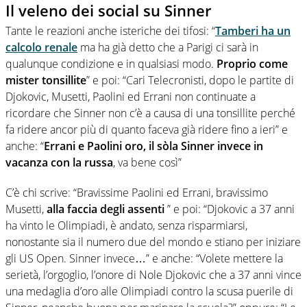
Il veleno dei social su Sinner
Tante le reazioni anche isteriche dei tifosi: “
Tamberi ha un
calcolo renale
ma ha già detto che a Parigi ci sarà in
qualunque condizione e in qualsiasi modo.
Proprio come
mister tonsillite
” e poi: “Cari Telecronisti, dopo le partite di
Djokovic, Musetti, Paolini ed Errani non continuate a
ricordare che Sinner non c’è a causa di una tonsillite perché
fa ridere ancor più di quanto faceva già ridere fino a ieri” e
anche: “
Errani e Paolini oro, il sòla Sinner invece in
vacanza con la russa
, va bene così”
C’è chi scrive: “Bravissime Paolini ed Errani, bravissimo
Musetti,
alla faccia degli assenti
” e poi: “Djokovic a 37 anni
ha vinto le Olimpiadi, è andato, senza risparmiarsi,
nonostante sia il numero due del mondo e stiano per iniziare
gli US Open. Sinner invece…” e anche: “Volete mettere la
serietà, l’orgoglio, l’onore di Nole Djokovic che a 37 anni vince
una medaglia d’oro alle Olimpiadi contro la scusa puerile di