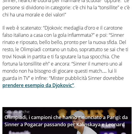
Sinner, neanche buona per marinare la scuola?” oppure: “Le
persone si dividono in categorie: c’è chi ha la “tonsillite” e c’è
chi ha una morale e dei valori”
Il web è scatenato: “Djokovic medaglia d’oro e il carotone
falso italiano a casa con la gola infiammata?” e poi: “Sinner
rinato e riposato, bello bello, pronto per la nuova sfida. Del
resto, le Olimpiadi contano un tubo, soprattutto se sai che ti
trovi Novak in partita e ti fa sputare la tua spocchia. Che
fortuna la tonsillite eh” e ancora: “Sinner il numero uno al
mondo non ha bisogno di giocare questi match… lui li
guarda in TV” e infine: “Mister pubblicità Sinner dovrebbe
prendere esempio da Djokovic”
.
Olimpiadi, i campioni che hanno rinunciato a Parigi: da
Sinner a Pogacar passando per Kalinskaya e Leonard