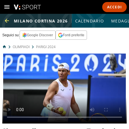
ACCEDI
MILANO CORTINA 2026
CALENDARIO
MEDAGL
Seguici su:
Google Discover
Fonti preferite
OLIMPIADI
PARIGI 2024