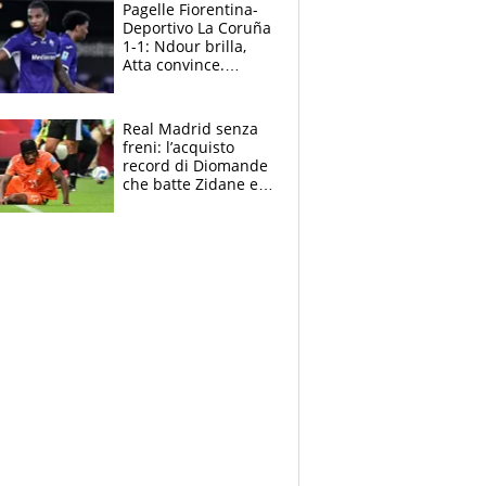
adesso
Pagelle Fiorentina-
Deportivo La Coruña
1-1: Ndour brilla,
Atta convince.
Pongracic rovina
tutto nel finale
Real Madrid senza
freni: l’acquisto
record di Diomande
che batte Zidane e
Ronaldo. Vinicius
rinnova: le cifre