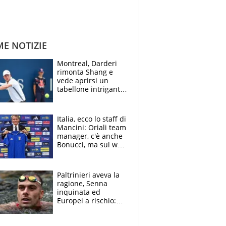
ME NOTIZIE
Montreal, Darderi
rimonta Shang e
vede aprirsi un
tabellone intrigante:
"Penso solo a
Borges, ma sono
felice del mio livello"
Italia, ecco lo staff di
Mancini: Oriali team
manager, c'è anche
Bonucci, ma sul web
infuria la polemica
Paltrinieri aveva la
ragione, Senna
inquinata ed
Europei a rischio:
allenamenti fermi,
cosa succede