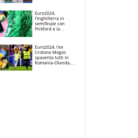
Mbappé
Euro2024,
l'Inghilterra in
semifinale con
Pickford e la
borraccia dei
segreti: "Akanji,
tuffati a sinistra"
Euro2024, l'ex
Crotone Mogos
spaventa tutti in
Romania-Olanda,
poi baby invasione
di campo