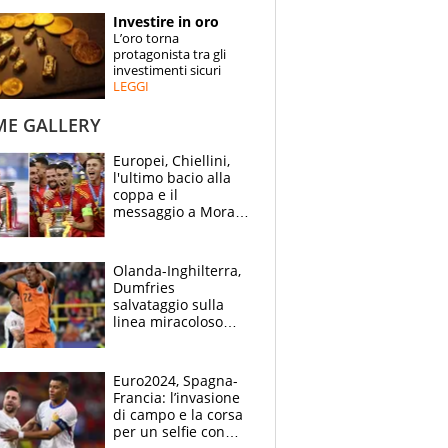
STORIE
Investire in oro
L’oro torna
SPECIALI
protagonista tra gli
investimenti sicuri
LEGGI
ESPERTI
ME GALLERY
CONTATTI
Europei, Chiellini,
l'ultimo bacio alla
coppa e il
messaggio a Morata
"Alzala": festa
Spagna, lacrime
inglesi
Olanda-Inghilterra,
Dumfries
salvataggio sulla
linea miracoloso
dopo l'ingenuità su
Kane: 30' da
montagne russe
Euro2024, Spagna-
Francia: l’invasione
di campo e la corsa
per un selfie con