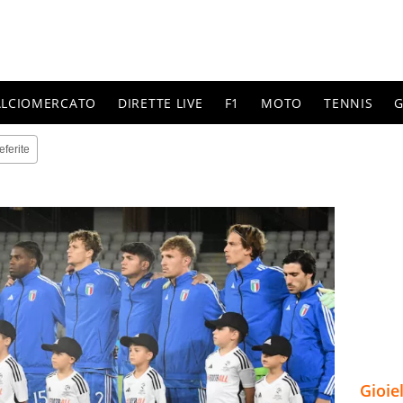
ALCIOMERCATO
DIRETTE LIVE
F1
MOTO
TENNIS
G
eferite
Gioie