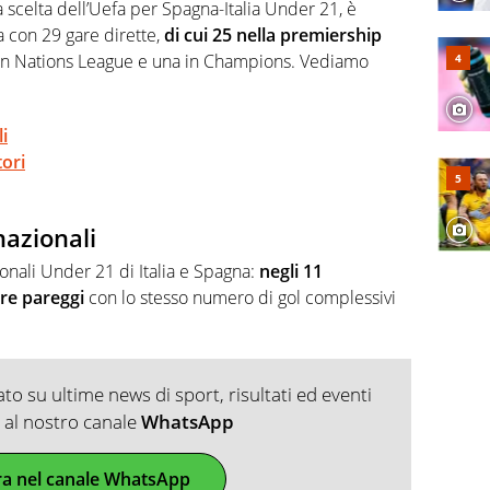
, competenza, conoscenza e memoria storica. Si occupa
a scelta dell’Uefa per Spagna-Italia Under 21, è
 con 29 gare dirette,
di cui 25 nella premiership
 in Nations League e una in Champions. Vediamo
i
ori
nazionali
zionali Under 21 di Italia e Spagna:
negli 11
tre pareggi
con lo stesso numero di gol complessivi
o su ultime news di sport, risultati ed eventi
ti al nostro canale
WhatsApp
ra nel canale WhatsApp