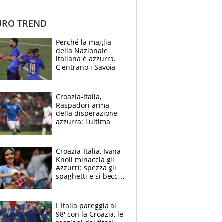
RO TREND
Perché la maglia
della Nazionale
italiana è azzurra.
C'entrano i Savoia
Croazia-Italia,
Raspadori arma
della disperazione
azzurra: l'ultima
chance dopo l'anno-
no
Croazia-Italia, Ivana
Knoll minaccia gli
Azzurri: spezza gli
spaghetti e si becca
una marea di
commenti trash
L'Italia pareggia al
98' con la Croazia, le