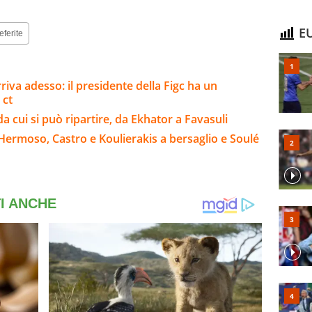
EU
eferite
riva adesso: il presidente della Figc ha un
 ct
da cui si può ripartire, da Ekhator a Favasuli
Hermoso, Castro e Koulierakis a bersaglio e Soulé