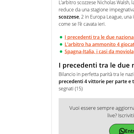
agenzie e testate. Esperienza
L’arbitro scozzese Nicholas Walsh, l
prevalentemente di calcio
reduce da una stagione impegnativa
scozzese
, 2 in Europa League, una
come se l’è cavata ieri.
I precedenti tra le due nazional
L’arbitro ha ammonito 4 giocat
Spagna-Italia, i casi da moviola
I precedenti tra le due 
Bilancio in perfetta parità tra le na
precedenti 4 vittorie per parte e 
segnati (15)
Vuoi essere sempre aggiornat
live? Iscrivi
Ent