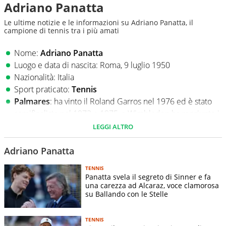
Adriano Panatta
Le ultime notizie e le informazioni su Adriano Panatta, il
campione di tennis tra i più amati
Nome:
Adriano Panatta
Luogo e data di nascita: Roma, 9 luglio 1950
Nazionalità: Italia
Sport praticato:
Tennis
Palmares
: ha vinto il Roland Garros nel 1976 ed è stato
semifinalista nel 1973 e 1975, a Wimbledon ha raggiunto i
quarti nel 1979. Ha vinto gli Internazionali nel 1976.
LEGGI ALTRO
Adriano Panatta è un ex tennista e opinionista televisivo.
Adriano Panatta
Destrorso, è stato n°4 classifica ATP, n° 1 italiano, ha vinto i
TENNIS
titoli ATP Senigallia 1971, Bournemouth 1973, Firenze 1974,
Panatta svela il segreto di Sinner e fa
Kitzbuhel e Stoccolma 1975, Roma e Roland Garros 1976,
una carezza ad Alcaraz, voce clamorosa
su Ballando con le Stelle
Houston (WCT) 1977, Tokyo 1978, Firenze 1980. Panatta è
stato legato a Loredana Berté, Serena Grandi e si è sposato
due volte. Vive a Treviso.
TENNIS