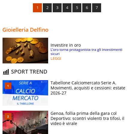
1
2
3
4
5
6
7
Gioielleria Delfino
Investire in oro
L’oro torna protagonista tra gli investimenti
sicuri
LEGGI
SPORT TREND
Tabellone Calciomercato Serie A.
Movimenti, acquisti e cessioni: estate
2026-27
Genoa, follia prima della gara col
Deportivo: scontri violenti tra tifosi, il
video è virale