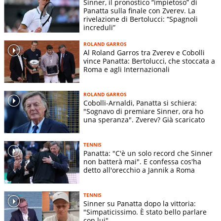
Sinner, il pronostico “impietoso” di
Panatta sulla finale con Zverev. La
rivelazione di Bertolucci: “Spagnoli
increduli”
ROLAND GARROS
Al Roland Garros tra Zverev e Cobolli
vince Panatta: Bertolucci, che stoccata a
Roma e agli Internazionali
ROLAND GARROS
Cobolli-Arnaldi, Panatta si schiera:
"Sognavo di premiare Sinner, ora ho
una speranza". Zverev? Già scaricato
ANSA
TENNIS
Panatta: "C'è un solo record che Sinner
non batterà mai". E confessa cos'ha
detto all'orecchio a Jannik a Roma
TENNIS
Sinner su Panatta dopo la vittoria:
"Simpaticissimo. È stato bello parlare
con lui"