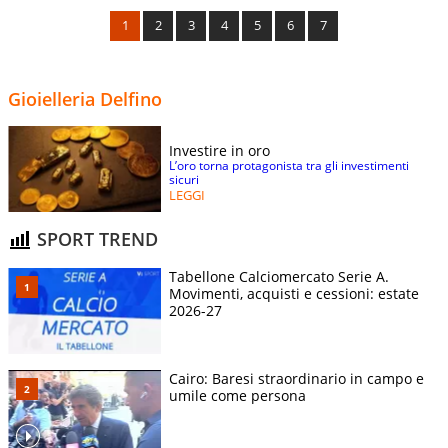
1
2
3
4
5
6
7
Gioielleria Delfino
Investire in oro
L’oro torna protagonista tra gli investimenti
sicuri
LEGGI
SPORT TREND
Tabellone Calciomercato Serie A.
Movimenti, acquisti e cessioni: estate
2026-27
Cairo: Baresi straordinario in campo e
umile come persona