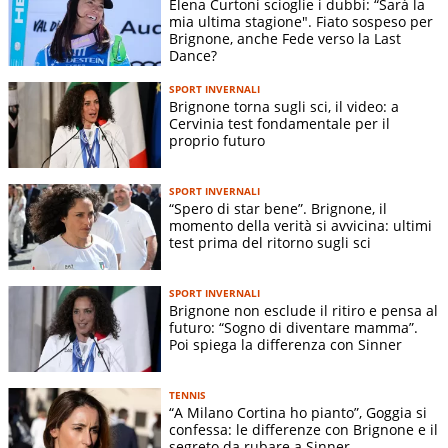
Elena Curtoni scioglie i dubbi: “Sarà la
mia ultima stagione". Fiato sospeso per
Brignone, anche Fede verso la Last
Dance?
SPORT INVERNALI
Brignone torna sugli sci, il video: a
Cervinia test fondamentale per il
proprio futuro
SPORT INVERNALI
“Spero di star bene”. Brignone, il
momento della verità si avvicina: ultimi
test prima del ritorno sugli sci
SPORT INVERNALI
Brignone non esclude il ritiro e pensa al
futuro: “Sogno di diventare mamma”.
Poi spiega la differenza con Sinner
TENNIS
“A Milano Cortina ho pianto”, Goggia si
confessa: le differenze con Brignone e il
segreto da rubare a Sinner