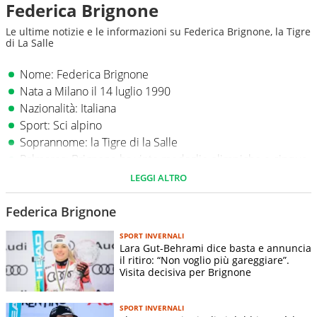
Federica Brignone
Le ultime notizie e le informazioni su Federica Brignone, la Tigre
di La Salle
Nome: Federica Brignone
Nata a Milano il 14 luglio 1990
Nazionalità: Italiana
Sport: Sci alpino
Soprannome: la Tigre di la Salle
Palmares: Brignone ha vinto medaglie olimpiche e cinque
iridate (tra le quali gli ori nella combinata a
LEGGI ALTRO
Courchevel/Méribel 2023 e nello slalom gigante a
Saalbach-Hinterglemm 2025), di due Coppe del Mondo
Federica Brignone
generali (prima sciatrice italiana ad essersi aggiudicata il
SPORT INVERNALI
trofeo) e di cinque di specialità
Lara Gut-Behrami dice basta e annuncia
il ritiro: “Non voglio più gareggiare”.
Visita decisiva per Brignone
SPORT INVERNALI