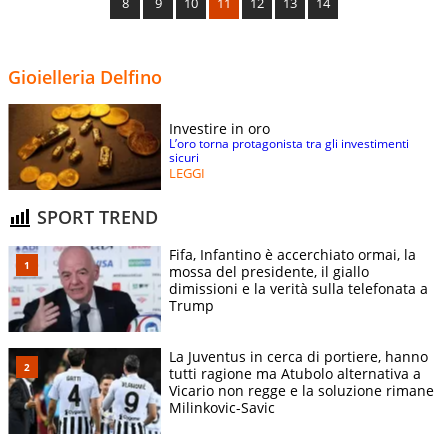
8
9
10
11
12
13
14
Gioielleria Delfino
Investire in oro
L’oro torna protagonista tra gli investimenti
sicuri
LEGGI
SPORT TREND
Fifa, Infantino è accerchiato ormai, la
mossa del presidente, il giallo
dimissioni e la verità sulla telefonata a
Trump
La Juventus in cerca di portiere, hanno
tutti ragione ma Atubolo alternativa a
Vicario non regge e la soluzione rimane
Milinkovic-Savic