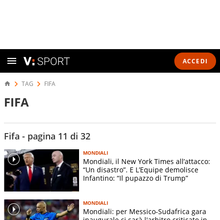
ACCEDI
TAG
FIFA
FIFA
Fifa - pagina 11 di 32
MONDIALI
Mondiali, il New York Times all’attacco:
“Un disastro”. E L’Equipe demolisce
Infantino: “Il pupazzo di Trump”
MONDIALI
Mondiali: per Messico-Sudafrica gara
inaugurale ci sarà l'arbitro criticato in