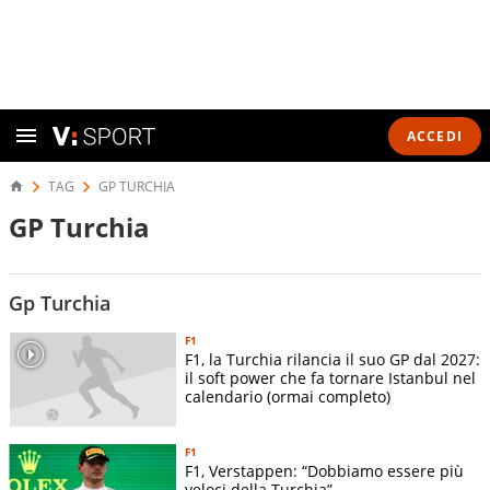
ACCEDI
TAG
GP TURCHIA
GP Turchia
Gp Turchia
F1
F1, la Turchia rilancia il suo GP dal 2027:
il soft power che fa tornare Istanbul nel
calendario (ormai completo)
F1
F1, Verstappen: “Dobbiamo essere più
veloci della Turchia”