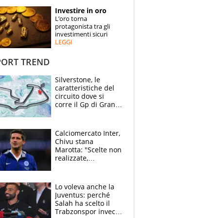
STORIE
Investire in oro
L’oro torna
SPECIALI
protagonista tra gli
investimenti sicuri
LEGGI
ESPERTI
ORT TREND
CONTATTI
Silverstone, le
caratteristiche del
circuito dove si
corre il Gp di Gran
Bretagna del
Motomondiale
Calciomercato Inter,
Chivu stana
Marotta: "Scelte non
realizzate,
dobbiamo
completare la
squadra"
Lo voleva anche la
Juventus: perché
Salah ha scelto il
Trabzonspor invece