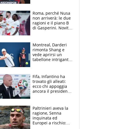
di un top club
Roma, perché Nusa
non arriverà: le due
ragioni e il piano B
di Gasperini. Novità
su Pellegrini e
Cacciamani
Montreal, Darderi
rimonta Shang e
vede aprirsi un
tabellone intrigante:
"Penso solo a
Borges, ma sono
felice del mio livello"
Fifa, Infantino ha
trovato gli alleati:
ecco chi appoggia
ancora il presidente
che spera di essere
rieletto
Paltrinieri aveva la
ragione, Senna
inquinata ed
Europei a rischio:
allenamenti fermi,