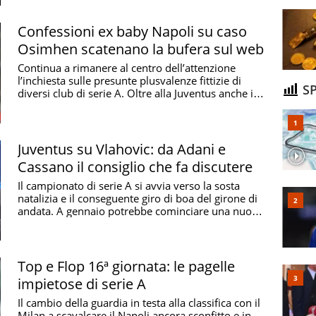
Confessioni ex baby Napoli su caso
Osimhen scatenano la bufera sul web
Continua a rimanere al centro dell’attenzione
l’inchiesta sulle presunte plusvalenze fittizie di
SP
diversi club di serie A. Oltre alla Juventus anche il
...
Juventus su Vlahovic: da Adani e
Cassano il consiglio che fa discutere
Il campionato di serie A si avvia verso la sosta
natalizia e il conseguente giro di boa del girone di
andata. A gennaio potrebbe cominciare una nuova
...
Top e Flop 16ª giornata: le pagelle
impietose di serie A
Il cambio della guardia in testa alla classifica con il
Milan a scavalcare il Napoli ancora sconfitto e in