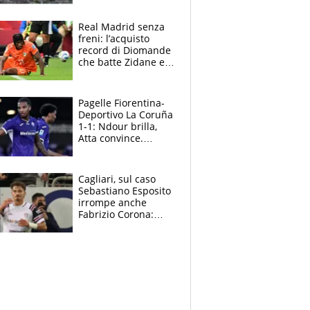
cosa succede
adesso
Real Madrid senza
freni: l’acquisto
record di Diomande
che batte Zidane e
Ronaldo. Vinicius
rinnova: le cifre
Pagelle Fiorentina-
Deportivo La Coruña
1-1: Ndour brilla,
Atta convince.
Pongracic rovina
tutto nel finale
Cagliari, sul caso
Sebastiano Esposito
irrompe anche
Fabrizio Corona:
“Ecco cosa è
successo, ho le
prove”