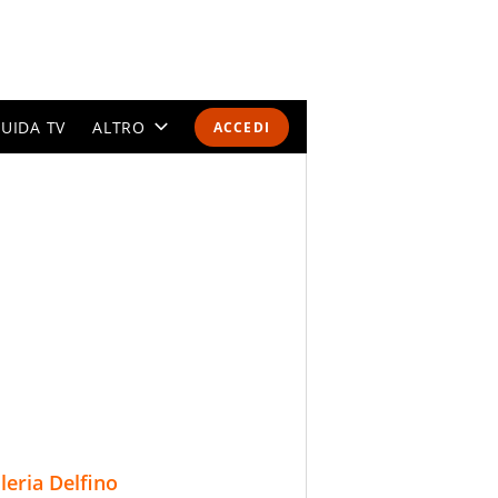
UIDA TV
ALTRO
ACCEDI
CALENDARI E CLASSIFICHE
ALTRI SPORT
MONDIALI 2026
OLIMPIADI
GOSSIP
LIFESTYLE
lleria Delfino