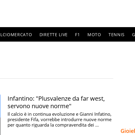
ALCIOMERCATO
DIRETTE LIVE
F1
MOTO
TENNIS
G
Infantino: "Plusvalenze da far west,
servono nuove norme"
Il calcio è in continua evoluzione e Gianni Infatino,
presidente Fifa, vorrebbe introdurre nuove norme
per quanto riguarda la compravendita dei ...
Gioie