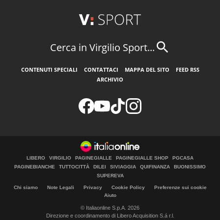
Cerca in Virgilio Sport...
CONTENUTI SPECIALI
CONTATTACI
MAPPA DEL SITO
FEED RSS
ARCHIVIO
LIBERO
VIRGILIO
PAGINEGIALLE
PAGINEGIALLE SHOP
PGCASA
PAGINEBIANCHE
TUTTOCITTÀ
DILEI
SIVIAGGIA
QUIFINANZA
BUONISSIMO
SUPEREVA
Chi siamo
Note Legali
Privacy
Cookie Policy
Preferenze sui cookie
Aiuto
© Italiaonline S.p.A. 2026
Direzione e coordinamento di Libero Acquisition S.á r.l.