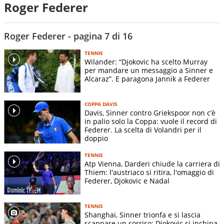
Roger Federer
Roger Federer - pagina 7 di 16
TENNIS
Wilander: “Djokovic ha scelto Murray
per mandare un messaggio a Sinner e
Alcaraz”. E paragona Jannik a Federer
COPPA DAVIS
Davis, Sinner contro Griekspoor non c’è
in palio solo la Coppa: vuole il record di
Federer. La scelta di Volandri per il
doppio
TENNIS
Atp Vienna, Darderi chiude la carriera di
Thiem: l'austriaco si ritira, l'omaggio di
Federer, Djokovic e Nadal
TENNIS
Shanghai, Sinner trionfa e si lascia
scappare un sorriso: Djokovic si inchina,