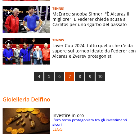
TENNIS
McEnroe snobba Sinner: "È Alcaraz il
migliore". E Federer chiede scusa a
Carlitos per uno sgarbo del passato
TENNIS
Laver Cup 2024: tutto quello che c’è da
sapere sul torneo ideato da Federer con
Alcaraz e Zverev protagonisti
4
5
6
7
8
9
10
Gioielleria Delfino
Investire in oro
L’oro torna protagonista tra gli investimenti
sicuri
LEGGI