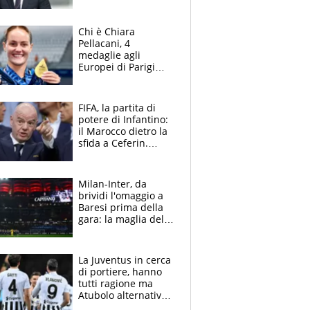
obiettivi ricevuti dal
figlio Daniele
Chi è Chiara
Pellacani, 4
medaglie agli
Europei di Parigi
2026, papà
Giampaolo
giornalista, mamma
FIFA, la partita di
insegnante e il
potere di Infantino:
fratello calciatore
il Marocco dietro la
sfida a Ceferin.
Scontro sul
Mondiale a 64
squadre, l’ira di Figo
Milan-Inter, da
brividi l'omaggio a
Baresi prima della
gara: la maglia del
capitano a
centrocampo
La Juventus in cerca
di portiere, hanno
tutti ragione ma
Atubolo alternativa
a Vicario non regge