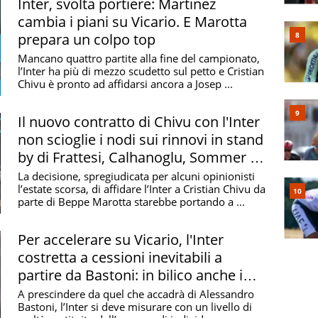
Inter, svolta portiere: Martinez
cambia i piani su Vicario. E Marotta
prepara un colpo top
Mancano quattro partite alla fine del campionato,
l’Inter ha più di mezzo scudetto sul petto e Cristian
Chivu è pronto ad affidarsi ancora a Josep ...
Il nuovo contratto di Chivu con l'Inter
non scioglie i nodi sui rinnovi in stand
by di Frattesi, Calhanoglu, Sommer e
gli altri
La decisione, spregiudicata per alcuni opinionisti
l’estate scorsa, di affidare l’Inter a Cristian Chivu da
parte di Beppe Marotta starebbe portando a ...
Per accelerare su Vicario, l'Inter
costretta a cessioni inevitabili a
partire da Bastoni: in bilico anche i
rinnovi
A prescindere da quel che accadrà di Alessandro
Bastoni, l’Inter si deve misurare con un livello di