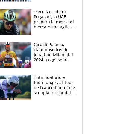
e la soluzione
rimane Milinkovic-
“Seixas erede di
Savic
Pogacar”, la UAE
prepara la mossa di
mercato che agita la
Francia. Ciccone,
che beffa alla Vuelta
a Burgos
Giro di Polonia,
clamoroso tris di
Jonathan Milan: dal
2024 a oggi solo
Pogacar ha vinto più
di lui. Bene Romele
e Skerl
“Intimidatorio e
fuori luogo”, al Tour
de France femminile
scoppia lo scandalo:
un uomo controlla i
reggiseni delle
atlete