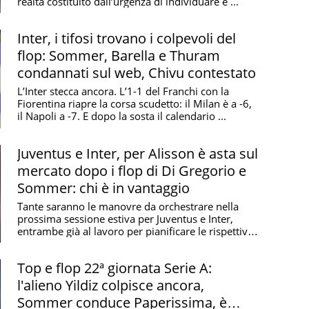
realtà costituito dall’urgenza di individuare e ...
Inter, i tifosi trovano i colpevoli del
flop: Sommer, Barella e Thuram
condannati sul web, Chivu contestato
L’Inter stecca ancora. L’1-1 del Franchi con la
Fiorentina riapre la corsa scudetto: il Milan è a -6,
il Napoli a -7. E dopo la sosta il calendario ...
Juventus e Inter, per Alisson è asta sul
mercato dopo i flop di Di Gregorio e
Sommer: chi è in vantaggio
Tante saranno le manovre da orchestrare nella
prossima sessione estiva per Juventus e Inter,
entrambe già al lavoro per pianificare le rispettive
...
Top e flop 22ª giornata Serie A:
l'alieno Yildiz colpisce ancora,
Sommer conduce Paperissima, è