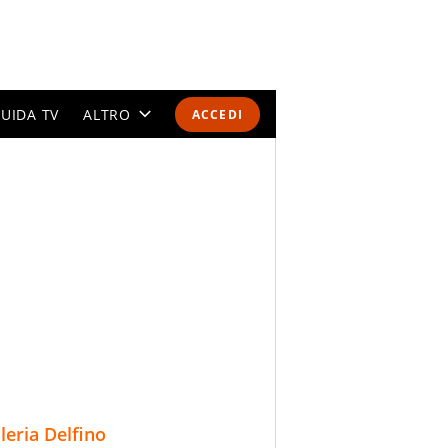
UIDA TV
ALTRO
ACCEDI
CALENDARI E CLASSIFICHE
ALTRI SPORT
MONDIALI 2026
OLIMPIADI
GOSSIP
LIFESTYLE
lleria Delfino