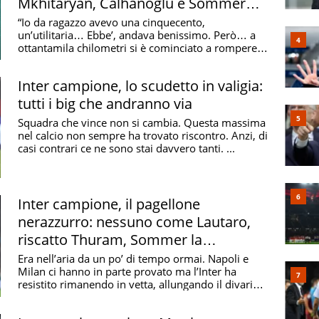
Mkhitaryan, Calhanoglu e Sommer
han corso troppo kilometri: ecco che
“Io da ragazzo avevo una cinquecento,
un’utilitaria… Ebbe’, andava benissimo. Però… a
fare
ottantamila chilometri si è cominciato a rompere
tutto ...
Inter campione, lo scudetto in valigia:
tutti i big che andranno via
Squadra che vince non si cambia. Questa massima
nel calcio non sempre ha trovato riscontro. Anzi, di
casi contrari ce ne sono stai davvero tanti. ...
Inter campione, il pagellone
nerazzurro: nessuno come Lautaro,
riscatto Thuram, Sommer la
delusione
Era nell’aria da un po’ di tempo ormai. Napoli e
Milan ci hanno in parte provato ma l’Inter ha
resistito rimanendo in vetta, allungando il divario e
...