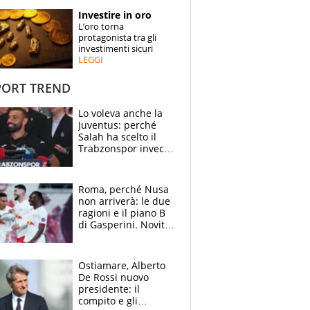
STORIE
Investire in oro
L’oro torna
SPECIALI
protagonista tra gli
investimenti sicuri
LEGGI
ESPERTI
ORT TREND
CONTATTI
Lo voleva anche la
Juventus: perché
Salah ha scelto il
Trabzonspor invece
di un top club
Roma, perché Nusa
non arriverà: le due
ragioni e il piano B
di Gasperini. Novità
su Pellegrini e
Cacciamani
Ostiamare, Alberto
De Rossi nuovo
presidente: il
compito e gli