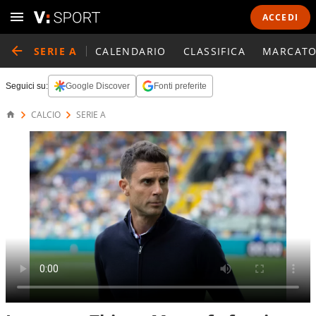
ACCEDI
SERIE A
CALENDARIO
CLASSIFICA
MARCATO
Seguici su:
Google Discover
Fonti preferite
CALCIO
SERIE A