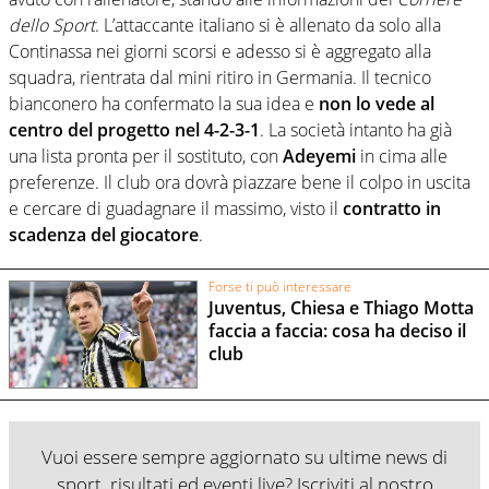
dello Sport
. L’attaccante italiano si è allenato da solo alla
Continassa nei giorni scorsi e adesso si è aggregato alla
squadra, rientrata dal mini ritiro in Germania. Il tecnico
bianconero ha confermato la sua idea e
non lo vede al
centro del progetto nel 4-2-3-1
. La società intanto ha già
una lista pronta per il sostituto, con
Adeyemi
in cima alle
preferenze. Il club ora dovrà piazzare bene il colpo in uscita
e cercare di guadagnare il massimo, visto il
contratto in
scadenza del giocatore
.
Forse ti può interessare
Juventus, Chiesa e Thiago Motta
faccia a faccia: cosa ha deciso il
club
Vuoi essere sempre aggiornato su ultime news di
sport, risultati ed eventi live? Iscriviti al nostro