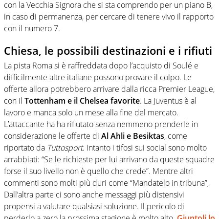
con la Vecchia Signora che si sta comprendo per un piano B,
in caso di permanenza, per cercare di tenere vivo il rapporto
con il numero 7.
Chiesa, le possibili destinazioni e i rifiuti
La pista Roma si è raffreddata dopo l’acquisto di Soulé e
difficilmente altre italiane possono provare il colpo. Le
offerte allora potrebbero arrivare dalla ricca Premier League,
con il
Tottenham e il Chelsea favorite
. La Juventus è al
lavoro e manca solo un mese alla fine del mercato.
L’attaccante ha
ha rifiutato senza nemmeno prenderle in
considerazione le offerte di
Al Ahli
e
Besiktas
, come
riportato da
Tuttosport
. Intanto i tifosi sui social sono molto
arrabbiati: “Se le richieste per lui arrivano da queste squadre
forse il suo livello non è quello che crede”. Mentre altri
commenti sono molti più duri come “Mandatelo in tribuna”,
Dall’altra parte ci sono anche messaggi più distensivi
propensi a valutare qualsiasi soluzione.
Il pericolo di
perderlo a zero la prossima stagione è molto alto.
Giuntoli lo