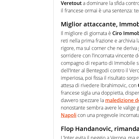
Veretout
a dominare la sfida contro 
il francese ormai è una sentenza: ter
Miglior attaccante, Immob
Il migliore di giornata è
Ciro Immob
reti nella prima frazione e archivia l
rigore, ma sul corner che ne deriva
sorridere con l’incornata vincente 
compagno di reparto di Immobile son
dell’Inter al Bentegodi contro il Ver
imperiosa, poi fissa il risultato so
attesa di rivedere Ibrahimovic, con
francese sigla una doppietta, dispe
davvero spezzare la
maledizione d
nonostante sembra avere le valige gi
Napoli
con una pregevole incornata c
Flop Handanovic, rimanda
L’Inter evita il peggio a Verona, ma g