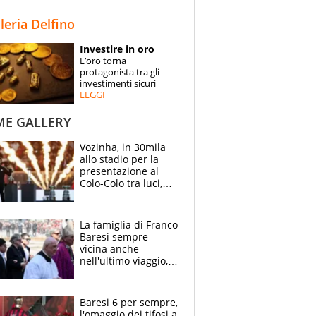
STORIE
lleria Delfino
SPECIALI
Investire in oro
L’oro torna
ESPERTI
protagonista tra gli
investimenti sicuri
LEGGI
CONTATTI
ME GALLERY
Vozinha, in 30mila
allo stadio per la
presentazione al
Colo-Colo tra luci,
spettacolo, elicotteri
e paracadutisti
La famiglia di Franco
Baresi sempre
vicina anche
nell'ultimo viaggio,
la moglie Maura, i
figli e i suoi cari
circondati
Baresi 6 per sempre,
dall'affetto dei tifosi
l'omaggio dei tifosi a