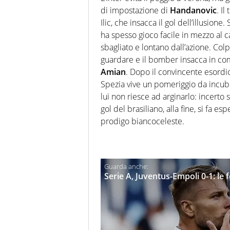
di impostazione di
Handanovic
. I
Ilic, che insacca il gol dell’illusio
ha spesso gioco facile in mezzo al
sbagliato e lontano dall’azione. Col
guardare e il bomber insacca in comp
Amian
. Dopo il convincente esordio 
Spezia vive un pomeriggio da incubo
lui non riesce ad arginarlo: incert
gol del brasiliano, alla fine, si fa e
prodigo biancoceleste.
Serie A, Juventus-Empoli 0-1: le 