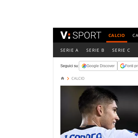
CALCIO
C
SERIE A
SERIE B
SERIE C
Seguici su:
Google Discover
Fonti pr
CALCIO