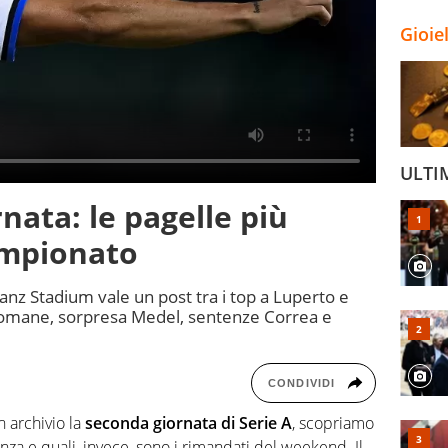
Gioie
ULTI
rnata: le pagelle più
ampionato
lianz Stadium vale un post tra i top a Luperto e
 romane, sorpresa Medel, sentenze Correa e
CONDIVIDI
 archivio la
seconda giornata di Serie A
, scopriamo
enza e quali, invece, sono i rimandati del weekend. Il