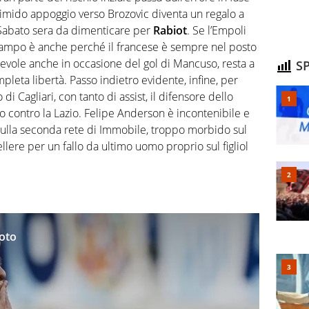
l timido appoggio verso Brozovic diventa un regalo a
ne. Sabato sera da dimenticare per
Rabiot
. Se l’Empoli
 campo è anche perché il francese è sempre nel posto
pevole anche in occasione del gol di Mancuso, resta a
SP
leta libertà. Passo indietro evidente, infine, per
di Cagliari, con tanto di assist, il difensore dello
 contro la Lazio. Felipe Anderson è incontenibile e
o sulla seconda rete di Immobile, troppo morbido sul
spellere per un fallo da ultimo uomo proprio sul figliol
foto