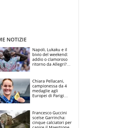
ME NOTIZIE
Napoli, Lukaku e il
bivio del weekend:
addio o clamoroso
ritorno da Allegri?
Gli scenari
Chiara Pellacani,
campionessa da 4
medaglie agli
Europei di Parigi
2026: papà
Giampaolo
giornalista, mamma
Francesco Guccini
Francesca
scelse Garrincha:
Insegnante e il
cinque calciatori per
fratello calciatore
capire il Maestrone