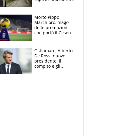
Morto Pippo
Marchioro, mago
delle promozioni
che portò il Cesena
in Europa e scoprì
per primo la classe
di Baresi
Ostiamare, Alberto
De Rossi nuovo
presidente: il
compito e gli
obiettivi ricevuti dal
figlio Daniele