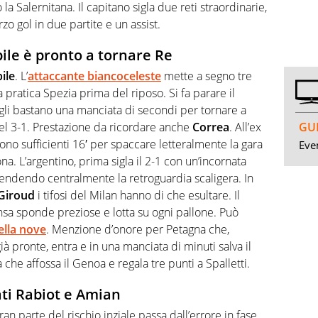
la Salernitana. Il capitano sigla due reti straordinarie,
zo gol in due partite e un assist.
ile è pronto a tornare Re
ile
. L’
attaccante biancoceleste
mette a segno tre
a pratica Spezia prima del riposo. Si fa parare il
 gli bastano una manciata di secondi per tornare a
GUI
del 3-1. Prestazione da ricordare anche
Correa
. All’ex
o sufficienti 16′ per spaccare letteralmente la gara
Even
ona. L’argentino, prima sigla il 2-1 con un’incornata
rprendendo centralmente la retroguardia scaligera. In
Giroud
i tifosi del Milan hanno di che esultare. Il
nsa sponde preziose e lotta su ogni pallone. Può
ella nove
. Menzione d’onore per Petagna che,
à pronte, entra e in una manciata di minuti salva il
he affossa il Genoa e regala tre punti a Spalletti.
ti Rabiot e Amian
ran parte del rischio inziale passa dall’errore in fase