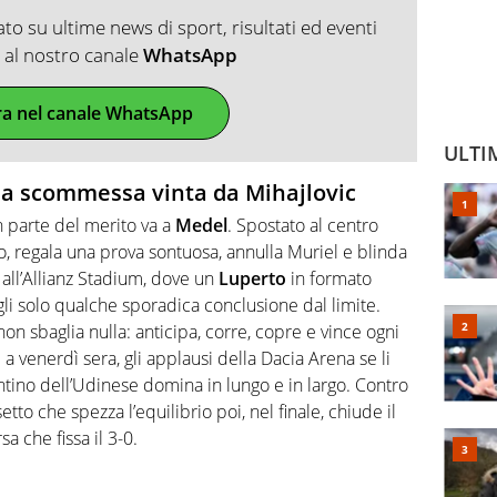
o su ultime news di sport, risultati ed eventi
ti al nostro canale
WhatsApp
ra nel canale WhatsApp
ULTI
 la scommessa vinta da Mihajlovic
 parte del merito va a
Medel
. Spostato al centro
no, regala una prova sontuosa, annulla Muriel e blinda
 all’Allianz Stadium, dove un
Luperto
in formato
i solo qualche sporadica conclusione dal limite.
on sbaglia nulla: anticipa, corre, copre e vince ogni
 venerdì sera, gli applausi della Dacia Arena se li
entino dell’Udinese domina in lungo e in largo. Contro
setto che spezza l’equilibrio poi, nel finale, chiude il
a che fissa il 3-0.