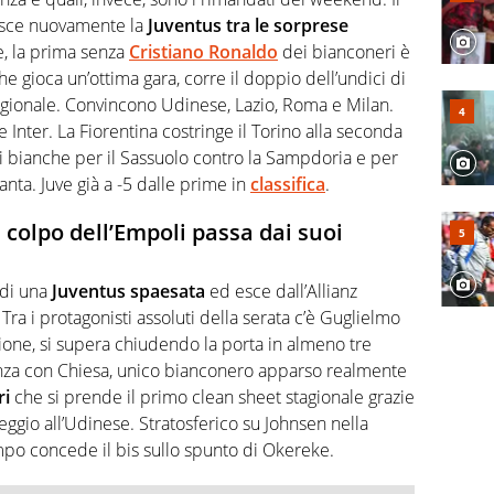
isce nuovamente la
Juventus tra le sorprese
e, la prima senza
Cristiano Ronaldo
dei bianconeri è
che gioca un’ottima gara, corre il doppio dell’undici di
tagionale. Convincono Udinese, Lazio, Roma e Milan.
 e Inter. La Fiorentina costringe il Torino alla seconda
ti bianche per il Sassuolo contro la Sampdoria e per
anta. Juve già a -5 dalle prime in
classifica
.
il colpo dell’Empoli passa dai suoi
 di una
Juventus spaesata
ed esce dall’Allianz
Tra i protagonisti assoluti della serata c’è Guglielmo
ione, si supera chiudendo la porta in almeno tre
tanza con Chiesa, unico bianconero apparso realmente
ri
che si prende il primo clean sheet stagionale grazie
eggio all’Udinese. Stratosferico su Johnsen nella
mpo concede il bis sullo spunto di Okereke.