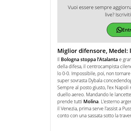
Vuoi essere sempre aggiornat
live? Iscrivi
Ent
Miglior difensore, Medel:
Il
Bologna stoppa l’Atalanta
e gran
della difesa, il centrocampista cile
lo 0-0. Impossibile, poi, non tornare
super sovrasta Dybala concedendogl
Sempre al posto giusto, l’ex Napoli n
duello aereo. Mandando le lancette a
prende tutti
Molina
. L’esterno arg
il Venezia, prima serve l’assist a Pus
conto con una sassata sotto la travers