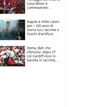
Casa Milan è
commovente:
maglie, bandiere,
sciarpe, lacrime e
bigliettini
Napoli è mille colori:
per i 100 anni di
storia luci, lacrime e
fuochi d'artificio: De
Laurentiis salta al
coro anti-Juve
Roma, Bah che
sfortuna: dopo 27'
col Cardiff esce in
barella in lacrime,
Dybala rigore da
schiaffi, i giallorossi
prendono 3 gol in
45'