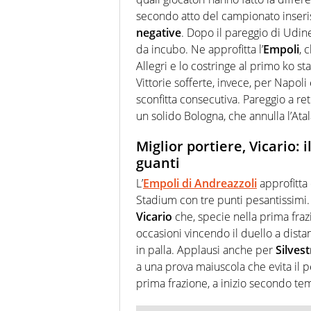
secondo atto del campionato inser
negative
. Dopo il pareggio di Udin
da incubo. Ne approfitta l’
Empoli
, 
Allegri e lo costringe al primo ko s
Vittorie sofferte, invece, per Napoli
sconfitta consecutiva. Pareggio a re
un solido Bologna, che annulla l’Atal
Miglior portiere, Vicario: 
guanti
L’
Empoli di Andreazzoli
approfitta
Stadium con tre punti pesantissimi. 
Vicario
che, specie nella prima fraz
occasioni vincendo il duello a dis
in palla. Applausi anche per
Silvest
a una prova maiuscola che evita il p
prima frazione, a inizio secondo te