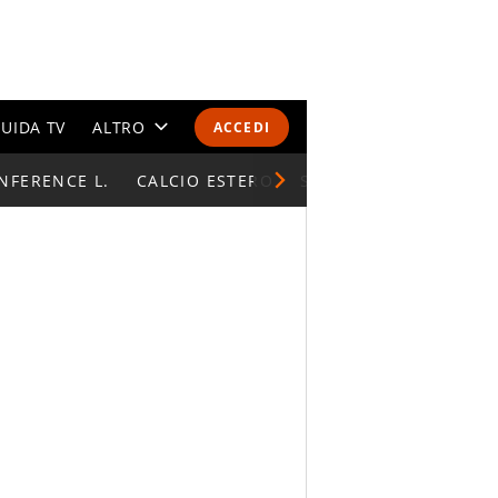
UIDA TV
ALTRO
ACCEDI
NFERENCE L.
CALENDARI E CLASSIFICHE
CALCIO ESTERO
SUPERCOPPA ITALIAN
ALTRI SPORT
MONDIALI 2026
OLIMPIADI
GOSSIP
LIFESTYLE