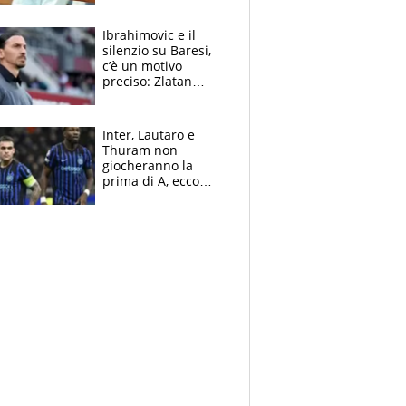
immacolata
Ibrahimovic e il
silenzio su Baresi,
c’è un motivo
preciso: Zlatan
segnato dalla
tragedia del fratello
e dalla morte di
Inter, Lautaro e
Raiola
Thuram non
giocheranno la
prima di A, ecco
perchè. Tutto sulle
spalle di Pio
Esposito ma la
garanzia è Stankovic