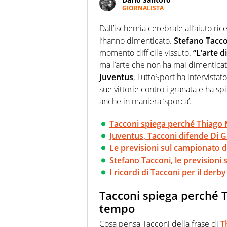
GIORNALISTA
Scrive, commenta, racconta lo s
modo di concentrarsi sulle inte
Dall’ischemia cerebrale all’aiuto ric
l’hanno dimenticato.
Stefano Tacco
momento difficile vissuto.
“L’arte d
ma l’arte che non ha mai dimentica
Juventus
, TuttoSport ha intervista
sue vittorie contro i granata e ha 
anche in maniera ‘sporca’.
Tacconi spiega perché Thiago 
Juventus, Tacconi difende Di 
Le previsioni sul campionato d
Stefano Tacconi, le previsioni
I ricordi di Tacconi per il derb
Tacconi spiega perché 
tempo
Cosa pensa Tacconi della frase di
T