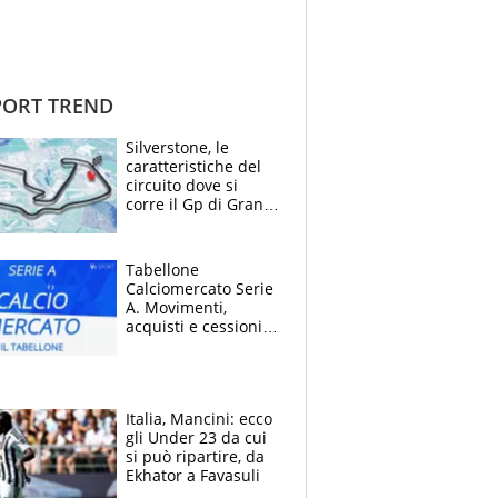
ORT TREND
Silverstone, le
caratteristiche del
circuito dove si
corre il Gp di Gran
Bretagna del
Motomondiale
Tabellone
Calciomercato Serie
A. Movimenti,
acquisti e cessioni:
estate 2026-27
Italia, Mancini: ecco
gli Under 23 da cui
si può ripartire, da
Ekhator a Favasuli