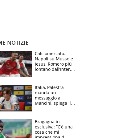
ME NOTIZIE
Calciomercato:
Napoli su Musso e
Jesus, Romero più
lontano dall’Inter,
delirio Mastantuono,
Juve su Trubin. Il
tabellone
Italia, Palestra
manda un
messaggio a
Mancini, spiega il
motivo del no
all’Inter e lancia
l'alleanza con
Bragagna in
Donnarumma
esclusiva: “C’è una
cosa che mi
impressiona di