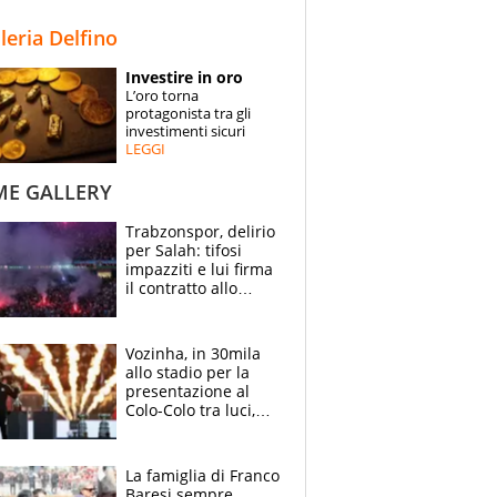
STORIE
lleria Delfino
SPECIALI
Investire in oro
L’oro torna
ESPERTI
protagonista tra gli
investimenti sicuri
LEGGI
CONTATTI
ME GALLERY
Trabzonspor, delirio
per Salah: tifosi
impazziti e lui firma
il contratto allo
stadio
Vozinha, in 30mila
allo stadio per la
presentazione al
Colo-Colo tra luci,
spettacolo, elicotteri
e paracadutisti
La famiglia di Franco
Baresi sempre