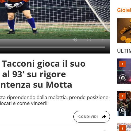
Gioie
ULTI
Tacconi gioca il suo
al 93' su rigore
sentenza su Motta
 sta riprendendo dalla malattia, prende posizione
giocati e come vincerli
CONDIVIDI