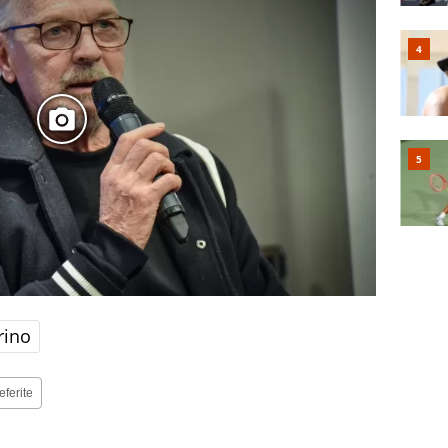
rino
eferite