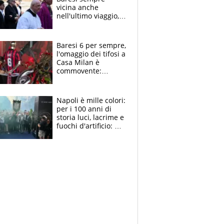
vicina anche
nell'ultimo viaggio,
la moglie Maura, i
figli e i suoi cari
circondati
Baresi 6 per sempre,
dall'affetto dei tifosi
l'omaggio dei tifosi a
Casa Milan è
commovente:
maglie, bandiere,
sciarpe, lacrime e
bigliettini
Napoli è mille colori:
per i 100 anni di
storia luci, lacrime e
fuochi d'artificio: De
Laurentiis salta al
coro anti-Juve