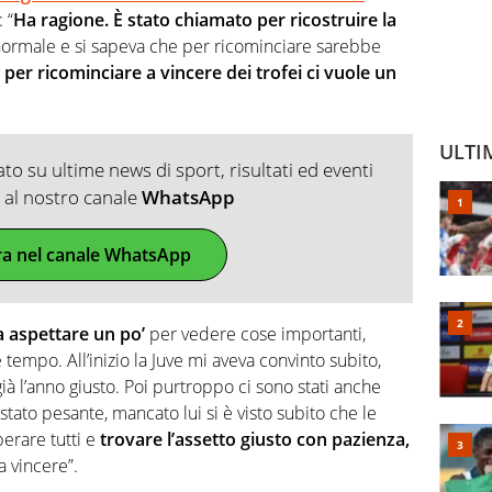
 “
Ha ragione. È stato chiamato per ricostruire la
 normale e si sapeva che per ricominciare sarebbe
e
per ricominciare a vincere dei trofei ci vuole un
ULTI
o su ultime news di sport, risultati ed eventi
ti al nostro canale
WhatsApp
ra nel canale WhatsApp
a aspettare un po’
per vedere cose importanti,
tempo. All’inizio la Juve mi aveva convinto subito,
à l’anno giusto. Poi purtroppo ci sono stati anche
stato pesante, mancato lui si è visto subito che le
erare tutti e
trovare l’assetto giusto con pazienza,
a vincere”.