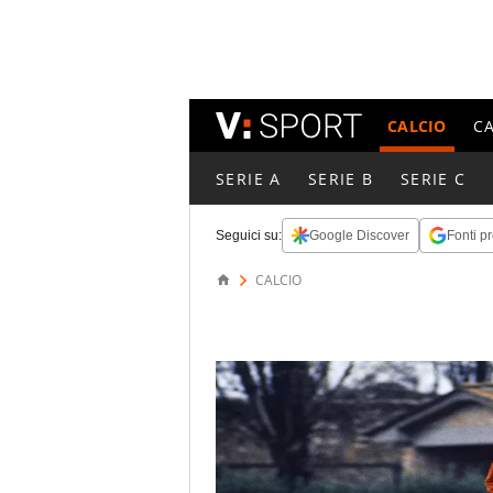
CALCIO
C
SERIE A
SERIE B
SERIE C
Seguici su:
Google Discover
Fonti pr
CALCIO