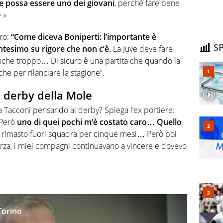
 possa essere uno dei giovani
, perché fare bene
 »
ero:
“
Come diceva Boniperti: l’importante è
SP
tesimo su rigore che non c’è.
La Juve deve fare
 anche troppo… Di sicuro è una partita che quando la
che per rilanciare la stagione”.
il derby della Mole
a Tacconi pensando al derby? Spiega l’ex portiere:
 Però
uno di quei pochi m’è costato caro… Quello
rimasto fuori squadra per cinque mesi… Però poi
orza, i miei compagni continuavano a vincere e dovevo
Torino