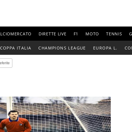
ALCIOMERCATO
DIRETTE LIVE
F1
MOTO
TENNIS
G
COPPA ITALIA
CHAMPIONS LEAGUE
EUROPA L.
CO
eferite