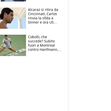
Alcaraz si ritira da
Cincinnati, Carlos
rinvia la sfida a
Sinner e ora US
Open di nuovo a
rischio
Cobolli, che
succede? Subito
fuori a Montreal
contro Hanfmann,
per Flavio è tutta
colpa della tosse