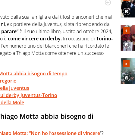
port in tutte le sfaccettature. Tocca l'apice quando ha
rviste ai grandi protagonisti
evuto dalla sua famiglia e dai tifosi bianconeri che mai
ni
, ex portiere della Juventus, si sta riprendendo dal
i parare”
è il suo ultimo libro, uscito ad ottobre 2024,
to è
come vincere un derby.
In occasione di
Torino-
to l’ex numero uno dei bianconeri che ha ricordato le
spiegato a Thiago Motta come ottenere un successo
Motta abbia bisogno di tempo
Gregorio
ella Juventus
 sul derby Juventus-Torino
y della Mole
Thiago Motta abbia bisogno di
hiago Motta: “Non ho l’ossessione di vincere
“?