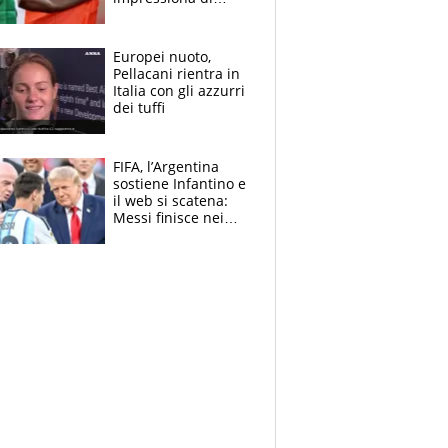
Doualla. Jacobs?
Ecco come è rinato”.
E svela la sorpresa
Europei nuoto,
agli Europei
Pellacani rientra in
Italia con gli azzurri
dei tuffi
FIFA, l’Argentina
sostiene Infantino e
il web si scatena:
Messi finisce nei
meme, la Seleccion
travolta dalle
polemiche