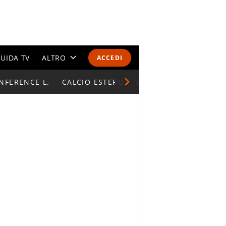
UIDA TV
ALTRO
ACCEDI
NFERENCE L.
CALENDARI E CLASSIFICHE
CALCIO ESTERO
SUPERCOPPA ITALIAN
ALTRI SPORT
MONDIALI 2026
OLIMPIADI
GOSSIP
LIFESTYLE