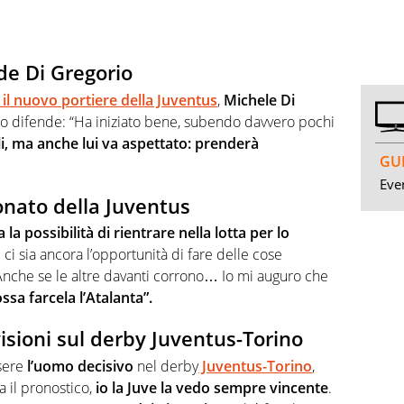
de Di Gregorio
 il nuovo portiere della Juventus
,
Michele Di
 lo difende: “Ha iniziato bene, subendo davvero pochi
i, ma anche lui va aspettato: prenderà
GUI
Even
onato della Juventus
 la possibilità di rientrare nella lotta per lo
ci sia ancora l’opportunità di fare delle cose
 Anche se le altre davanti corrono… Io mi auguro che
ssa farcela l’Atalanta”.
isioni sul derby Juventus-Torino
ssere
l’uomo decisivo
nel derby
Juventus-Torino
,
a il pronostico,
io la Juve la vedo sempre vincente
.