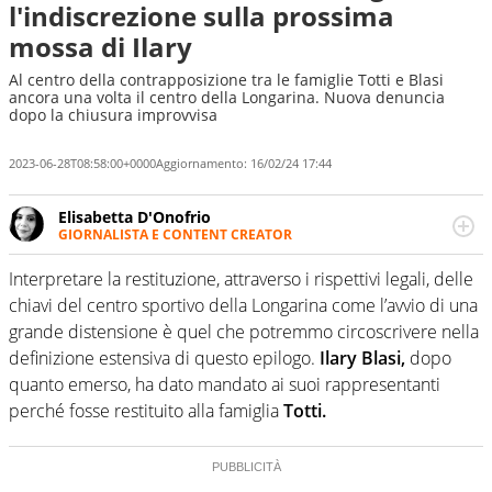
l'indiscrezione sulla prossima
mossa di Ilary
Al centro della contrapposizione tra le famiglie Totti e Blasi
ancora una volta il centro della Longarina. Nuova denuncia
dopo la chiusura improvvisa
2023-06-28T08:58:00+0000
Aggiornamento:
16/02/24 17:44
Elisabetta D'Onofrio
GIORNALISTA E CONTENT CREATOR
Giornalista professionista dal 2007, scrive per curiosità
personale e necessità: soprattutto di calcio, di sport e dei
Interpretare la restituzione, attraverso i rispettivi legali, delle
suoi protagonisti, concedendosi innocenti evasioni
chiavi del centro sportivo della Longarina come l’avvio di una
nell'ambito della creazione di format. Un tempo ala
grande distensione è quel che potremmo circoscrivere nella
destra, oggi si sente a suo agio nel ruolo di libero. Cura
definizione estensiva di questo epilogo.
Ilary Blasi,
dopo
una classifica riservata dei migliori 5 calciatori di sempre.
quanto emerso, ha dato mandato ai suoi rappresentanti
perché fosse restituito alla famiglia
Totti.