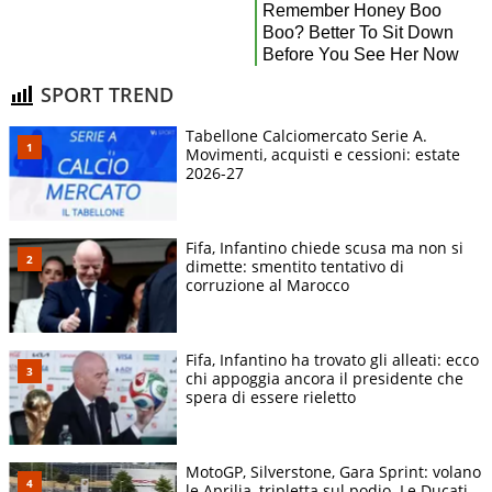
SPORT TREND
Tabellone Calciomercato Serie A.
Movimenti, acquisti e cessioni: estate
2026-27
Fifa, Infantino chiede scusa ma non si
dimette: smentito tentativo di
corruzione al Marocco
Fifa, Infantino ha trovato gli alleati: ecco
chi appoggia ancora il presidente che
spera di essere rieletto
MotoGP, Silverstone, Gara Sprint: volano
le Aprilia, tripletta sul podio. Le Ducati