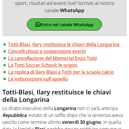
sport, risultati ed eventi live? Iscriviti al nostro
canale
WhatsApp
Entra nel canale WhatsApp
Totti-Blasi, Ilary restituisce le chiavi della Longarina
Cancelli chiusi e sospensione eventi
La cancellazione del Memorial Enzo Totti
La Totti Soccer School: le origini
La replica di Ilary Blasi a Totti per la scuola calcio
Le indiscrezioni sull'appello
Totti-Blasi, Ilary restituisce le chiavi
della Longarina
Lo sfratto esecutivo della
Longarina
non ci sarà, anticipa
Repubblica
, evitato di un soffio dopo che la sentenza aveva
sancito come termine ultimo
venerdì 30 giugno
. In quella
data, la famiglia
Blasi
avrebbe dovuto restituire comunque