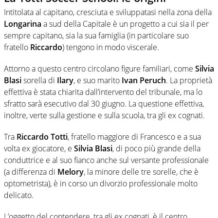
Intitolata al capitano, cresciuta e sviluppatasi nella zona della
Longarina
a sud della Capitale è un progetto a cui sia il per
sempre capitano, sia la sua famiglia (in particolare suo
fratello
Riccardo
) tengono in modo viscerale.
Attorno a questo centro circolano figure familiari, come
Silvia
Blasi
sorella di
Ilary
, e suo marito
Ivan Peruch
. La proprietà
effettiva è stata chiarita dall’intervento del tribunale, ma lo
sfratto sarà esecutivo dal 30 giugno. La questione effettiva,
inoltre, verte sulla gestione e sulla scuola, tra gli ex cognati.
Tra
Riccardo Totti
, fratello maggiore di Francesco e a sua
volta ex giocatore, e
Silvia Blasi
, di poco più grande della
conduttrice e al suo fianco anche sul versante professionale
(a differenza di
Melory
, la minore delle tre sorelle, che è
optometrista), è in corso un divorzio professionale molto
delicato.
L’oggetto del contendere, tra gli ex cognati, è il centro