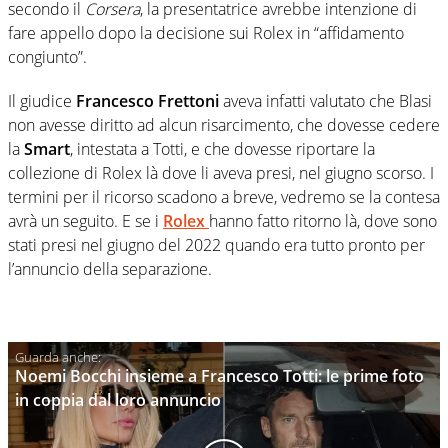
secondo il
Corsera
, la presentatrice avrebbe intenzione di
fare appello dopo la decisione sui Rolex in “affidamento
congiunto”.
Il giudice
Francesco Frettoni
aveva infatti valutato che Blasi
non avesse diritto ad alcun risarcimento, che dovesse cedere
la
Smart
, intestata a Totti, e che dovesse riportare la
collezione di Rolex là dove li aveva presi, nel giugno scorso. I
termini per il ricorso scadono a breve, vedremo se la contesa
avrà un seguito. E se i
Rolex
hanno fatto ritorno là, dove sono
stati presi nel giugno del 2022 quando era tutto pronto per
l’annuncio della separazione.
Noemi Bocchi insieme a Francesco Totti: le prime foto
in coppia dal loro annuncio