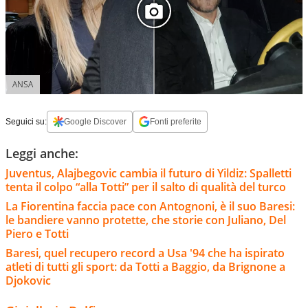
ANSA
Seguici su:
Google Discover
Fonti preferite
Leggi anche:
Juventus, Alajbegovic cambia il futuro di Yildiz: Spalletti
tenta il colpo “alla Totti” per il salto di qualità del turco
La Fiorentina faccia pace con Antognoni, è il suo Baresi:
le bandiere vanno protette, che storie con Juliano, Del
Piero e Totti
Baresi, quel recupero record a Usa '94 che ha ispirato
atleti di tutti gli sport: da Totti a Baggio, da Brignone a
Djokovic