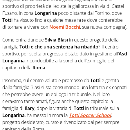
sportivo di proprietà dell’ex stella giallorossa in via di Castel
Fusano, in zona
Longarina
poco distante dal Torrino, dove
Totti
ha vissuto fino a qualche mese fa (e dove conterebbe
di tornare a vivere con
Noemi Bocchi
, sua nuova compagna).
Come entra dunque
Silvia Blasi
in questo progetto della
famiglia
Totti e che una sentenza ha ribadito
? Il centro
sportivo, per scelta pregressa, è stato dato in gestione all’
Asd
Longarina
, riconducibile alla sorella dell’ex moglie del
capitano della
Roma
.
Insomma, sul centro voluto e promosso da
Totti
e gestito
dalla famiglia Blasi si sta consumando una lotta tra ex cognati
che potrebbe avere un epilogo in tribunale. Nel loro
c’eravamo tanto amati, figura anche questo capitolo: la
famiglia di
Ilary
, dopo la vittoria di
Totti
in tribunale sulla
Longarina
, ha messo in mora la
Totti Soccer School
,
progetto desiderato, curato e rivendicato dal per sempre
capitano della Roma.