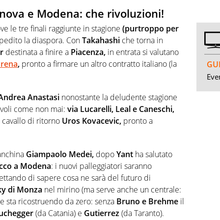
nova e Modena: che rivoluzioni!
e le tre finali raggiunte in stagione
(purtroppo per
edito la diaspora. Con
Takahashi
che torna in
r
destinata a finire a
Piacenza,
in entrata si valutano
rena
,
pronto a firmare un altro contratto italiano (la
GUI
Even
Andrea Anastasi
nonostante la deludente stagione
evoli come non mai:
via Lucarelli, Leal e Caneschi,
cavallo di ritorno
Uros Kovacevic,
pronto a
anchina
Giampaolo Medei,
dopo
Yant
ha salutato
cco a Modena
: i nuovi palleggiatori saranno
ttando di sapere cosa ne sarà del futuro di
y di Monza
nel mirino (ma serve anche un centrale:
e sta ricostruendo da zero: senza
Bruno e Brehme
il
uchegger
(da Catania) e
Gutierrez
(da Taranto).