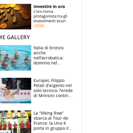
STORIE
Investire in oro
L’oro torna
SPECIALI
protagonista tra gli
investimenti sicuri
LEGGI
ESPERTI
ME GALLERY
CONTATTI
Italia di bronzo
anche
nell’acrobatica:
dominio nel
medagliere, ora
tocca a Ceccon, Curti
e compagni
Europei, Filippo
continuare
Pelati d’argento nel
solo tecnico: l’erede
di Minisini continua
a stupire, Los
Angeles è già nel
mirino
La “Viking Row”
sbarca al Tour de
France: la Uno-X
porta in gruppo il