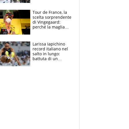
rito della Norvegia
di Haaland e
compagni
Tour de France, la
scelta sorprendente
di Vingegaard:
perché la maglia
gialla indossa la
mascherina, il
rischio da evitare
Larissa Iapichino
record italiano nel
salto in lungo:
battuta di un
centimetro mamma
Fiona May