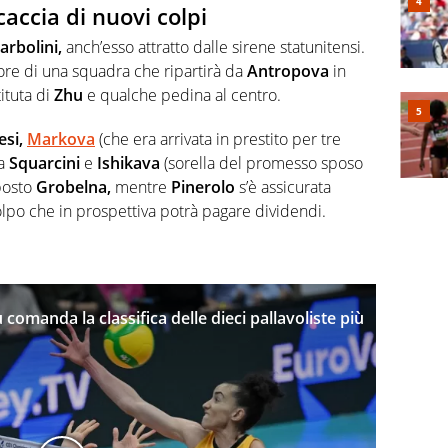
caccia di nuovi colpi
rbolini,
anch’esso attratto dalle sirene statunitensi.
tore di una squadra che ripartirà da
Antropova
in
ituta di
Zhu
e qualche pedina al centro.
esi,
Markova
(che era arrivata in prestito per tre
 a
Squarcini
e
Ishikava
(sorella del promesso sposo
posto
Grobelna,
mentre
Pinerolo
s’è assicurata
olpo che in prospettiva potrà pagare dividendi.
comanda la classifica delle dieci pallavoliste più