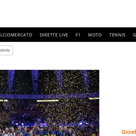
ALCIOMERCATO
DIRETTE LIVE
F1
MOTO
TENNIS
G
eferite
Gioie