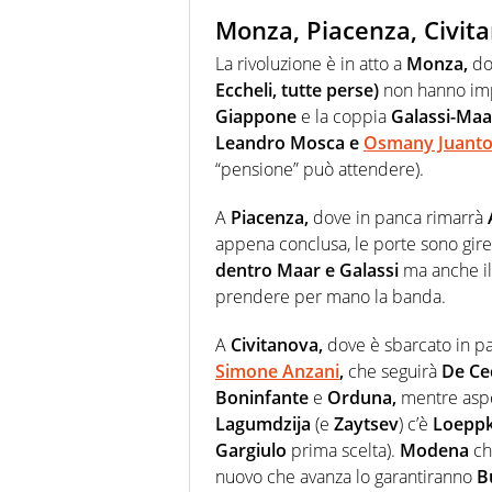
Monza, Piacenza, Civita
La rivoluzione è in atto a
Monza,
dov
Eccheli, tutte perse)
non hanno imp
Giappone
e la coppia
Galassi-Maa
Leandro Mosca
e
Osmany Juanto
“pensione” può attendere).
A
Piacenza,
dove in panca rimarrà
appena conclusa, le porte sono gir
dentro Maar e Galassi
ma anche il 
prendere per mano la banda.
A
Civitanova,
dove è sbarcato in p
Simone Anzani
,
che seguirà
De Ce
Boninfante
e
Orduna,
mentre aspe
Lagumdzija
(e
Zaytsev
) c’è
Loeppk
Gargiulo
prima scelta).
Modena
ch
nuovo che avanza lo garantiranno
B