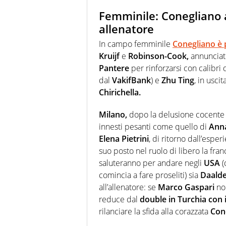
Femminile: Conegliano a
allenatore
In campo femminile
Conegliano
è 
Kruijf
e
Robinson-Cook,
annunciati
Pantere
per rinforzarsi con calibri 
dal
VakifBank
) e
Zhu Ting
, in usci
Chirichella.
Milano,
dopo la delusione cocente di
innesti pesanti come quello di
Ann
Elena Pietrini
, di ritorno dall’esper
suo posto nel ruolo di libero la fra
saluteranno per andare negli
USA
(
comincia a fare proseliti) sia
Daald
all’allenatore: se
Marco Gaspari
non
reduce dal
double in Turchia con 
rilanciare la sfida alla corazzata
Con