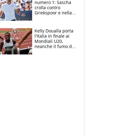
numero 1: Sascha
crolla contro
Griekspoor e nella
sfida a due con
Sinner si conferma
terzo. Quanti malori
Kelly Doualla porta
a Montreal
l'Italia in finale ai
Mondiali U20,
neanche il fumo di
un incendio la frena
sui 100 metri