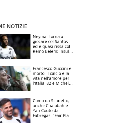
ME NOTIZIE
Neymar torna a
giocare col Santos
ed è quasi rissa col
Remo Belem: insulti
e provocazioni, tifosi
inferociti
Francesco Guccini è
morto, il calcio e la
vita nell'amore per
l'Italia '82 e Michel
Platini: tifoso
anomalo di Pistoiese
e Juventus
Como da Scudetto,
anche Chalobah e
Yan Couto da
Fabregas. "Fair Play
Finanziario?
Pagheremo la