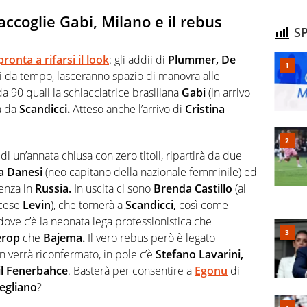
ccoglie Gabi, Milano e il rebus
SP
pronta a rifarsi il look
: gli addii di
Plummer, De
 da tempo, lasceranno spazio di manovra alle
da 90 quali la schiacciatrice brasiliana
Gabi
(in arrivo
ta da
Scandicci.
Atteso anche l’arrivo di
Cristina
 un’annata chiusa con zero titoli, ripartirà da due
a Danesi
(neo capitano della nazionale femminile) ed
ienza in
Russia.
In uscita ci sono
Brenda Castillo
(al
ncese
Levin
), che tornerà a
Scandicci,
così come
dove c’è la neonata lega professionistica che
erop
che
Bajema.
Il vero rebus però è legato
 verrà riconfermato, in pole c’è
Stefano Lavarini,
il Fenerbahce
. Basterà per consentire a
Egonu
di
egliano
?