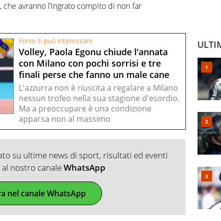
, che avranno l’ingrato compito di non far
Forse ti può interessare
ULTI
Volley, Paola Egonu chiude l'annata
con Milano con pochi sorrisi e tre
finali perse che fanno un male cane
L'azzurra non è riuscita a regalare a Milano
nessun trofeo nella sua stagione d'esordio.
Ma a preoccupare è una condizione
apparsa non al massimo
o su ultime news di sport, risultati ed eventi
ti al nostro canale
WhatsApp
ra nel canale WhatsApp