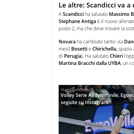
Le altre: Scandicci va a 
A
Scandicci
ha salutato
Massimo Ba
Stephane Antiga
è il nuovo allena
posto 2, ma che deve trovare la sost
Novara
ha cambiato tanto: via
Dan
mesi)
Bosetti
e
Chirichella,
spazio
di
Perugia
). Ha salutato
Chieri
l’op
Martina Bracchi dalla UYBA
, un c
Volley Serie A1 femminile, Egonu 
seguite su Instagram