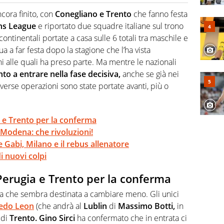
o a tutto campo, è il tuttologo di Virgilio Sport. Provate a
 di volley o di curling: ve ne farà innamorare
cora finito, con
Conegliano e Trento
che fanno festa
s League
e riportato due squadre italiane sul trono
ontinentali portate a casa sulle 6 totali tra maschile e
a a far festa dopo la stagione che l’ha vista
i alle quali ha preso parte. Ma mentre le nazionali
nto a entrare nella fase decisiva,
anche se già nei
verse operazioni sono state portate avanti, più o
 e Trento per la conferma
 Modena: che rivoluzioni!
 Gabi, Milano e il rebus allenatore
di nuovi colpi
Perugia e Trento per la conferma
a che sembra destinata a cambiare meno. Gli unici
redo Leon
(che andrà al
Lublin
di
Massimo Botti,
in
 di
Trento. Gino Sirci
ha confermato che in entrata ci