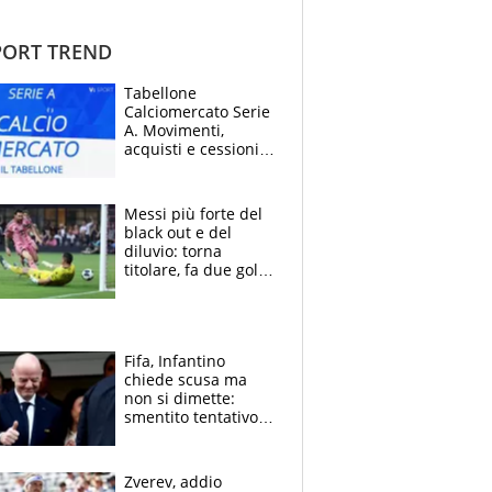
ORT TREND
Tabellone
Calciomercato Serie
A. Movimenti,
acquisti e cessioni:
estate 2026-27
Messi più forte del
black out e del
diluvio: torna
titolare, fa due gol e
un assist e trascina
l'Inter Miami, altro
che ritiro
Fifa, Infantino
chiede scusa ma
non si dimette:
smentito tentativo di
corruzione al
Marocco
Zverev, addio