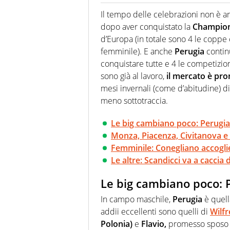
Giornalista (pubblicista) sportiv
chiedergli di boxe, di scherma,
Il tempo delle celebrazioni non è an
dopo aver conquistato la
Champion
d’Europa (in totale sono 4 le coppe c
femminile). E anche
Perugia
continu
conquistare tutte e 4 le competizion
sono già al lavoro,
il mercato è pro
mesi invernali (come d’abitudine) di
meno sottotraccia.
Le big cambiano poco: Perugia
Monza, Piacenza, Civitanova e
Femminile: Conegliano accoglie
Le altre: Scandicci va a caccia 
Le big cambiano poco: 
In campo maschile,
Perugia
è quell
addii eccellenti sono quelli di
Wilf
Polonia)
e
Flavio,
promesso sposo