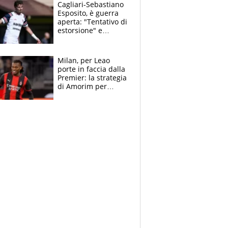
multa"
Cagliari-Sebastiano
Esposito, è guerra
aperta: "Tentativo di
estorsione" e
"certificato medico
imbarazzante"
Milan, per Leao
porte in faccia dalla
Premier: la strategia
di Amorim per
recuperarlo e il
grazie ad Allegri
dopo il derby