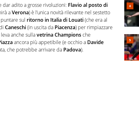
dar adito a grosse rivoluzioni:
Flavio al posto di
nirà a
Verona
) è l’unica novità rilevante nel sestetto
 puntare sul
ritorno in Italia di Louati
(che era al
 di
Caneschi
(in uscita da
Piacenza
) per rimpiazzare
 leva anche sulla
vetrina Champions
che
Piazza
ancora più appetibile (e occhio a
Davide
nata, che potrebbe arrivare da
Padova
).