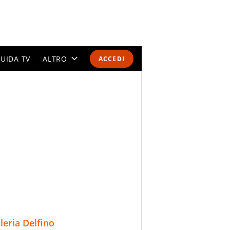
UIDA TV
ALTRO
ACCEDI
CALENDARI E CLASSIFICHE
ALTRI SPORT
MONDIALI 2026
OLIMPIADI
GOSSIP
LIFESTYLE
lleria Delfino