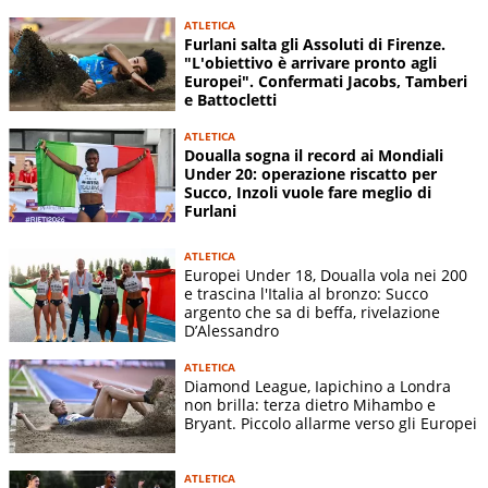
ATLETICA
Furlani salta gli Assoluti di Firenze.
"L'obiettivo è arrivare pronto agli
Europei". Confermati Jacobs, Tamberi
e Battocletti
ATLETICA
Doualla sogna il record ai Mondiali
Under 20: operazione riscatto per
Succo, Inzoli vuole fare meglio di
Furlani
ATLETICA
Europei Under 18, Doualla vola nei 200
e trascina l'Italia al bronzo: Succo
argento che sa di beffa, rivelazione
D’Alessandro
ATLETICA
Diamond League, Iapichino a Londra
non brilla: terza dietro Mihambo e
Bryant. Piccolo allarme verso gli Europei
ATLETICA