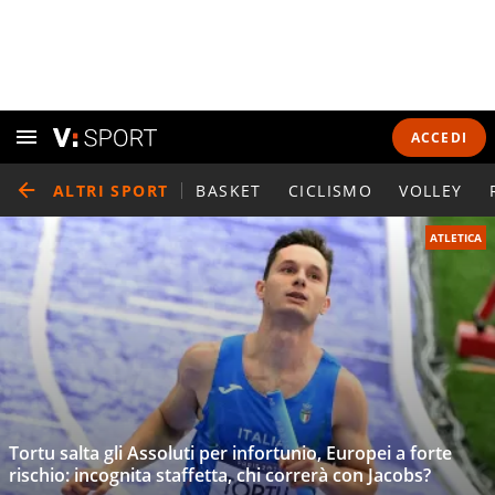
ACCEDI
ALTRI SPORT
BASKET
CICLISMO
VOLLEY
ATLETICA
Tortu salta gli Assoluti per infortunio, Europei a forte
rischio: incognita staffetta, chi correrà con Jacobs?