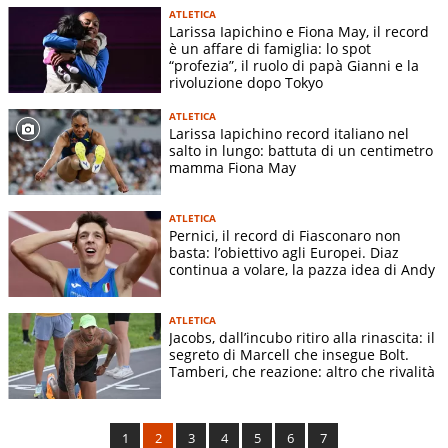
ATLETICA
Larissa Iapichino e Fiona May, il record
è un affare di famiglia: lo spot
“profezia”, il ruolo di papà Gianni e la
rivoluzione dopo Tokyo
ATLETICA
Larissa Iapichino record italiano nel
salto in lungo: battuta di un centimetro
mamma Fiona May
ATLETICA
Pernici, il record di Fiasconaro non
basta: l’obiettivo agli Europei. Diaz
continua a volare, la pazza idea di Andy
ATLETICA
Jacobs, dall’incubo ritiro alla rinascita: il
segreto di Marcell che insegue Bolt.
Tamberi, che reazione: altro che rivalità
1
2
3
4
5
6
7